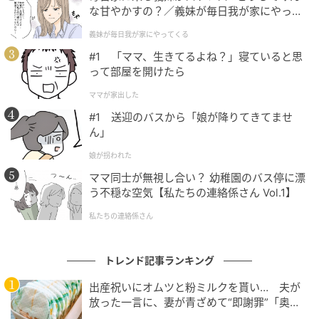
な甘やかすの？／義妹が毎日我が家にやって
殖を目指します。
くる（1）【義父母がシンドイんです！ まん
義妹が毎日我が家にやってくる
が】
大好きなハシビロコウたちに会えない寂しさはありま
#1 「ママ、生きてるよね？」寝ていると思
すが、より快適に、のびのびと暮らせる環境へと生ま
って部屋を開けたら
れ変わるためだと思うと楽しみです。新しくなる湿原
ママが家出した
ゾーンで、さらに生き生きとした姿を見せてくれる日
#1 送迎のバスから「娘が降りてきてませ
を楽しみに待ちたいと思います。
ん」
娘が拐われた
ライターコメント
ママ同士が無視し合い？ 幼稚園のバス停に漂
う不穏な空気【私たちの連絡係さん Vol.1】
地面から見上げるようなアングルで撮影された「じっ
私たちの連絡係さん
と」の写真、ハシビロコウの大きさと迫力がダイレク
トに伝わってきて本当にドキッとしました！まるです
トレンド記事ランキング
ぐ近くで観察しているような臨場感が味わえるのは、
出産祝いにオムツと粉ミルクを貰い… 夫が
公式Xでの定期的な発信ならではの楽しみですね。現在
放った一言に、妻が青ざめて“即謝罪”「奥様
進行中の湿原ゾーンの整備によって、ハシビロコウた
がまともな方でよかった」