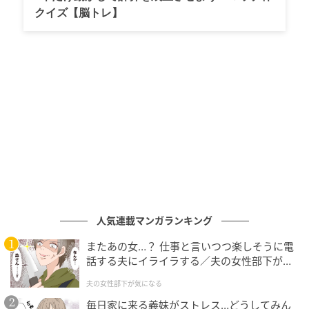
アジア初の繁殖へ。より自然に近い「湿原ゾ
クイズ【脳トレ】
ーン」の創出
ハシビロコウたちが現在お休みしている背景には、園
が掲げる未来へ向けた挑戦があります。千葉市動物公
園では、いま「湿原ゾーン」の大規模な整備工事を進
めているのです。
園の公式サイトによると、今回のリニューアルは
「『動物の暮らしを魅せる』展示空間の創出」のた
め。ハシビロコウをはじめ、アメリカビーバー、カピ
バラ、コツメカワウソなど、湿原に生息する動物たち
の新しい展示施設が順次整備される予定です。
人気連載マンガランキング
またあの女…？ 仕事と言いつつ楽しそうに電
なかでもハシビロコウの新しいお家は、いまよりもず
話する夫にイライラする／夫の女性部下が気
っと広くなり、ハシビロコウが本来暮らしている環境
になる（1）【夫婦の危機 まんが】
夫の女性部下が気になる
に近い状態が再現されるとのこと。そしてこの新しい
毎日家に来る義妹がストレス…どうしてみん
施設を通じて、園はハシビロコウのアジア初となる繁