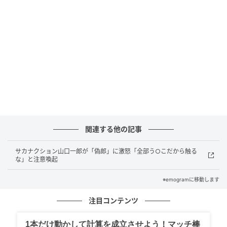
ハシビロコウ＝千葉市動物公園公式Xより
写真では、ハシビロコウの背景が空とネットで、ハシ
ビロコウの足元から撮影されていることがわかりま
関連する他の記事
す。鋭い目線と大きなくちばしの先が目の前に迫って
くるような大迫力。
サカナクション山口一郎が「偽郎」に激怒「全部う○こだから触る
な」と注意喚起
普段の展示ではなかなか見ることのできない、衝撃的
※emogramに移動します
なアングルからの「じっと」の姿に、多くのファンも
喜んでいるのではないでしょうか。
注目コンテンツ
1本だけ動かして計算を成立させよう！マッチ棒