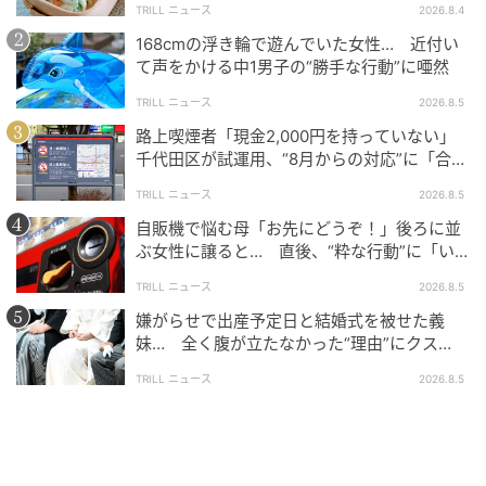
TRILL ニュース
2026.8.4
ちがより野生に近い広い環境で暮らせるようになるだ
けでなく、アジア初の繁殖という壮大な夢に挑戦して
168cmの浮き輪で遊んでいた女性… 近付い
て声をかける中1男子の“勝手な行動”に唖然
いるお話を知り、ますます応援したくなりました。新
施設のお披露目の日が本当に待ち遠しいです。
TRILL ニュース
2026.8.5
路上喫煙者「現金2,000円を持っていない」
＜ライタープロフィル＞
ゆんち
千代田区が試運用、“8月からの対応”に「合理
的」「他地域にも広げて」
TRILL ニュース
2026.8.5
2004年に産経新聞社へ入社。静岡、仙台での事件取材
自販機で悩む母「お先にどうぞ！」後ろに並
を経て、東京社会部では厚生労働省を担当、派遣労働
ぶ女性に譲ると… 直後、“粋な行動”に「い
問題などの社会課題を深く掘り下げる。また、特異な
つかやりたい」
TRILL ニュース
2026.8.5
キャリアとして法廷画家を兼務し、数多くの法廷画を
嫌がらせで出産予定日と結婚式を被せた義
手掛けてきた。その後、産経新聞社が発行していたタ
妹… 全く腹が立たなかった“理由”にクス
ブロイド紙「SANKEI EX」にてブランド、旅、食をテ
ッ！＜海外＞
ーマとした執筆活動を展開。南アフリカやオーストラ
TRILL ニュース
2026.8.5
リアなど世界各国を取材で巡るほか、臨時特派員とし
て南太平洋のキリバス共和国への駐在経験も持つ。J-
WAVE「TOKYO MORNING RADIO」にて、週1回おす