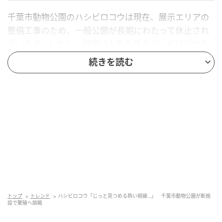
千葉市動物公園のハシビロコウは現在、展示エリアの
整備工事のため、一般公開が長期にわたって休止され
ています。しかし、根強い人気を誇るハシビロコウた
ちの近況を楽しみにしているファンのために、園では
続きを読む
定期的に公式Xを通じてハシビロコウの様子を発信して
います。
そんな中、投稿された最新の写真には、オスの「じっ
と」がその名の通り、じーーーーっと下を見つめてい
る姿が収められていました。
トップ
トレンド
ハシビロコウ「じっと見つめる熱い視線…」 千葉市動物公園が新施
設で繁殖へ挑戦