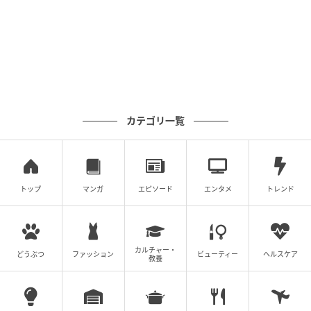
すめニュースを3年間にわたり担当。
現在は2児の母となり、これまでの取材経験に加え、教
育、健康、ライフハックへと関心の幅を広げている。
「趣味を仕事に！」をモットーとする自称「脱力系ラ
イター」。釣り、温泉、グルメ、そして海を眺めてぼ
ーっと過ごす時間を愛する旅人でもある。長年、酒と
カテゴリ一覧
旅と釣りを友としてきたが、現在は期間限定で禁酒
中。新商品から旅、ファッション、グルメまで、自身
のアンテナに触れたトピックを独自の視点で発信して
いる。
トップ
マンガ
エピソード
エンタメ
トレンド
元記事で読む
カルチャー・
どうぶつ
ファッション
ビューティー
ヘルスケア
次の記事
教養
いつもと何かが違う 市川市動植物園の「ア
ルパカダッシュ」がメンバーとコース変更