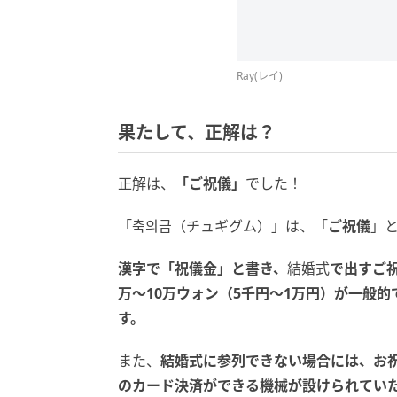
Ray(レイ)
果たして、正解は？
正解は、
「
ご祝儀
」
でした！
「축의금（チュギグム）」は、「
ご祝儀
」
漢字で「祝儀金」と書き、
結婚式
で出すご
万～10万ウォン（5千円～1万円）が一般
す。
また、
結婚式に参列できない場合には、お
のカード決済ができる機械が設けられてい