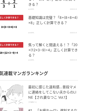
きる？
andGIRL
2026.8.8
基礎知識は完璧？「8+(8÷8+4)
×8」正しく計算できる？
andGIRL
2026.8.8
焦って解くと間違える！？「20
+(12×3−9)÷4」正しく計算でき
る？
andGIRL
2026.8.8
気連載マンガランキング
最初に感じた違和感…普段マメ
に連絡をしてこない夫からのLI
NE【され妻なつこ Vol.1】
され妻なつこ
#1 「お疲れ〜♡」遅刻するな