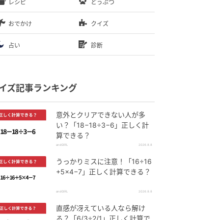
レシピ
どうぶつ
おでかけ
クイズ
占い
診断
イズ記事ランキング
意外とクリアできない人が多
い？「18−18÷3−6」正しく計
算できる？
andGIRL
2026.8.8
うっかりミスに注意！「16÷16
+5×4−7」正しく計算できる？
andGIRL
2026.8.8
直感が冴えている人なら解け
る？「6/3÷2/1」正しく計算で