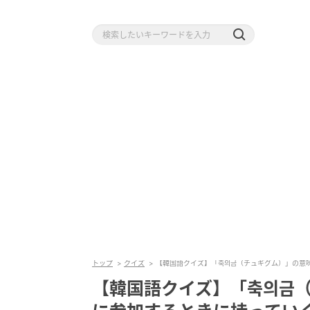
トップ
クイズ
【韓国語クイズ】「축의금（チュギグム）」の意
【韓国語クイズ】「축의금