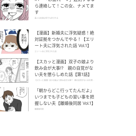
ら連絡して！この女、ナメてま
す
美人な友達は何でも許される
【漫画】新婚夫に浮気疑惑！絶
対証拠をつかんでやる！【エリ
ート夫に浮気された話 Vol.1】
エリート夫に浮気された話
【スカッと漫画】双子の娘より
飲み会が大事!? 親の自覚がな
い夫を懲らしめた話【第1話】
【スカッと漫画】双子の娘より飲み会が大事!? 親の自覚がない夫を懲ら
しめた話
「朝からどこ行ってたんだよ」
いつまでも子どもの習い事を把
握しない夫【離婚後同居 Vol.1】
離婚後同居