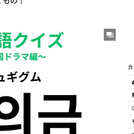
くもの！
カ