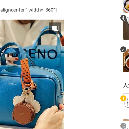
"aligncenter" width="360"]
人