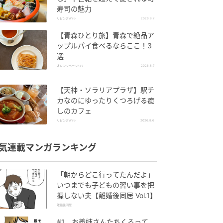
寿司の魅力
リビングWeb
2026.8.7
【青森ひとり旅】青森で絶品ア
ップルパイ食べるならここ！3
選
オレンジページnet
2026.8.7
【天神・ソラリアプラザ】駅チ
カなのにゆったりくつろげる癒
しのカフェ
リビングWeb
2026.8.6
気連載マンガランキング
「朝からどこ行ってたんだよ」
いつまでも子どもの習い事を把
握しない夫【離婚後同居 Vol.1】
離婚後同居
#1 お義姉さんたちくるって、