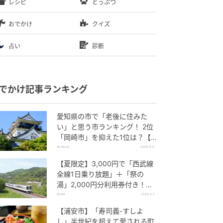
レシピ
どうぶつ
おでかけ
クイズ
占い
診断
でかけ記事ランキング
愛知県の市で「老後に住みた
い」と思う市ランキング！ 2位
「岡崎市」を抑えた1位は？【2
026年調査】
All About
2026.8.6
【夏限定】3,000円で「西武線
全線1日乗り放題」＋「祭の
湯」2,000円分利用券付き！
『秩父 夏のおでかけきっぷ』で
GLAM
2026.8.7
お得に秩父観光
【浦安市】「寿司義-すしよ
し」半世紀を超えて愛される町