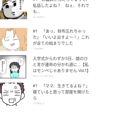
私話したよね？ ねぇ、それで
も…
ぜんぶ私のせい
#1 「あっ、財布忘れちゃっ
た」「いいよ出すよ〜！」これ
が全ての始まりでした
ママ友の財布
入学式からわずか3日、娘のひ
と言が運命の分かれ道に…【私
はモンペじゃありません Vol.1】
私はモンペじゃありません
#1 「ママ、生きてるよね？」
寝ていると思って部屋を開けた
ら
ママが家出した