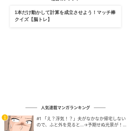
顔の形が逆三角形型or面長型
顔立ちがどちらかといえば大人っぽい
1本だけ動かして計算を成立させよう！マッチ棒
髪質が細く、柔らかめ
クイズ【脳トレ】
個性的なファッションが好き
人気連載マンガランキング
#1 「え？浮気！？」夫がなかなか帰宅しない
ので、ふと外を見ると…→予期せぬ光景が！
この投稿をInstagramで見る
｜旦那の不倫が発覚して頭に来たのでメチャ