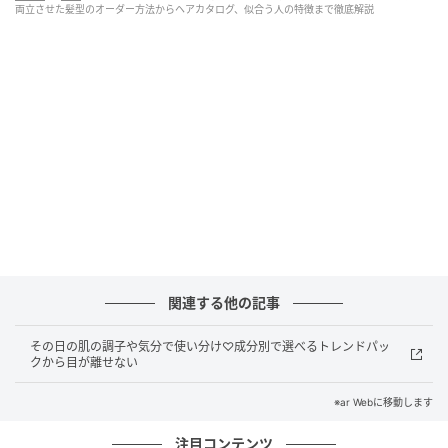
両立させた髪型のオーダー方法からヘアカタログ、似合う人の特徴まで徹底解説
XGジュリンの姫カットボブの定義
まずは、XGジュリンの姫カットボブをオーダーする際
のポイントをチェック♡
ベースのヘアカラーは明るめ
前髪は短め
顔周りにレイヤーを入れる
関連する他の記事
XGジュリンの姫カットボブが似合う人の特徴
3つ
その日の肌の調子や気分で使い分け♡成分別で選べるトレンドパッ
クから目が離せない
オーダー方法の次は、XGジュリンの姫カットボブがど
※ar Webに移動します
んな人に似合うのかをご紹介。
注目コンテンツ