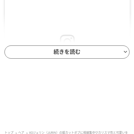
続きを読む
この投稿をInstagramで見る
XG JURIN (주린)(@xg__jurin)がシェアした投稿
トップ
ヘア
XGジュリン（JURIN）の姫カットボブに視線集中♡カリスマ性と可愛いを