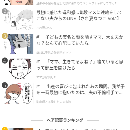
旦那の不倫が発覚して頭に来たのでメチャクチャにしてやった
クチャにしてやった
最初に感じた違和感…普段マメに連絡をして
こない夫からのLINE【され妻なつこ Vol.1】
され妻なつこ
#1 子どもの実名と顔を晒すママ、大丈夫か
な？なんて心配していたら。
SNSに子供の顔を晒すママ
#1 「ママ、生きてるよね？」寝ていると思
XG JURIN (주린)(@xg__jurin)がシェアした投稿
って部屋を開けたら
ママが家出した
XGジュリンの姫カットボブ ヘアカタ7選
#1 出産の喜びに包まれたあの瞬間。我が子
を一番最初に抱いたのは、夫の不倫相手でし
た。
ここからはXGジュリンの姫カットボブスタイルをご紹
助産師と不倫した夫の末路
介します。美容室でオーダーをする際にぜひ参考にし
てみてください♡
ヘア記事ランキング