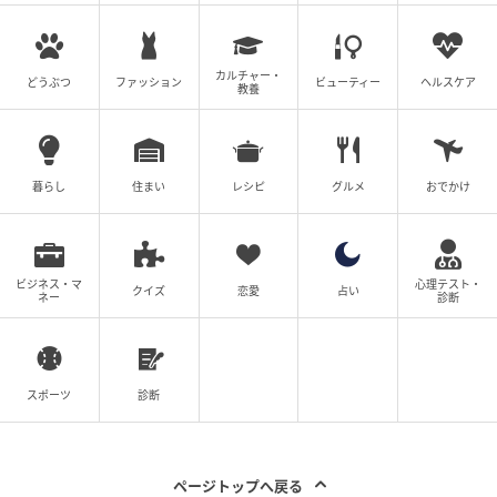
カルチャー・
どうぶつ
ファッション
ビューティー
ヘルスケア
教養
暮らし
住まい
レシピ
グルメ
おでかけ
ビジネス・マ
心理テスト・
クイズ
恋愛
占い
ネー
診断
担当美容師／スタイリスト 小松裕一郎さん(SALOWIN)
2.あえてのブルーは淡いトーンのすみれ色に
スポーツ
診断
淡いカラーをキレイに表現するために、合わせたのは
シンプルなレイヤーボブ。
ページトップへ戻る