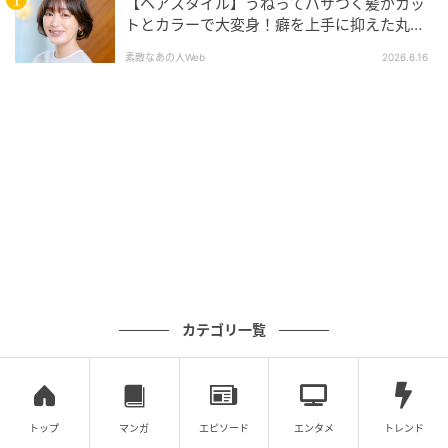
【ヘアスタイル】うねってパサつく髪がカッ
1.深みと発色が共存！おしゃれモードな凛々レ
トとカラーで大変身！癖を上手に抑えた丸み
のあるボブで華やかな印象に！
ッド
素敵なあの人Web
2026.6.16
高発色だけどきちんと深みも感じさせる大人なレッド
カラーに、視線も心も奪われまくり！
カテゴリ一覧
トップ
マンガ
エピソード
エンタメ
トレンド