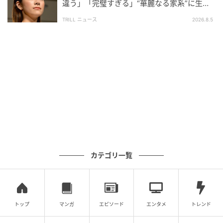
違う」「完璧すぎる」“華麗なる家系”に生ま
で立ってみると、不思議なる空気、呼吸がバッチり合
れた【規格外の逸材】
TRILL ニュース
2026.8.5
うことに、驚きとあの日あの時たちは今でも存在する
ことを確信することができました。参加させていただ
きありがとうございます。うむ。
■佐藤二朗（仏役）
ケロロ軍曹の世界に少しでもお邪魔できるとは光栄の
至り。いつもヨシヒコ一行に呆れられてばかりのテキ
トー仏ですが、どうかケロロ軍曹には呆れられません
ように。ケロロ軍曹の新たな世界を、どうか皆さま、
カテゴリ一覧
劇場で存分にお楽しみください。
■宅麻伸（ダンジョー役）
トップ
マンガ
エピソード
エンタメ
トレンド
福田監督とはヨシヒコ以降も何本か呼んでいただきま
したが、収録時は山田孝之、木南晴夏、ムロツヨシ、