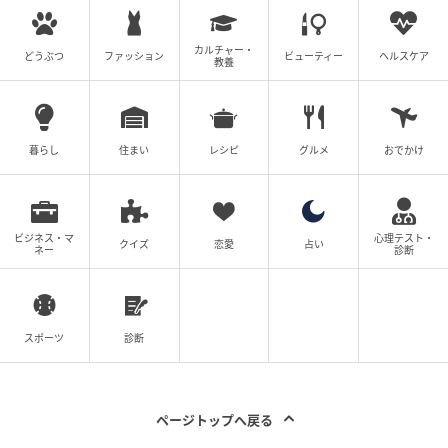
佐藤二朗、福田監督のお顔も見ることができ、本当に
久々に仲間と会えた嬉しさがありました。久々でした
カルチャー・
どうぶつ
ファッション
ビューティー
ヘルスケア
教養
がいつも通り、低い声で…何〜って感じのダンジョ
ー。変わらん。本編、『勇者ヨシヒコ』『変態仮面』
『銀魂』『ケロロ軍曹』4倍の馬鹿馬鹿しさで楽しんで
暮らし
住まい
レシピ
グルメ
おでかけ
ください
■鈴木亮平（HK役）
ビジネス・マ
心理テスト・
クイズ
恋愛
占い
ネー
診断
10年ぶりに変態仮面を演じられたことは、私にとって
この上ない幸せでした。しかもあのヨシヒコさんご一
行と共闘させていただけるなんて。久しぶりの変身、
スポーツ
診断
久しぶりの雄叫び、久しぶりの「おいなりさん」。収
録が始まると、これだ、この感覚だったと、すぐにあ
の正義の戦いの日々が脳裏に甦りました。そんな熱い
ページトップへ戻る
正義の心を思い出させてくれたケロロ軍曹に、心より