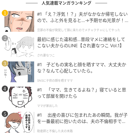
アニメ映画『新劇場版☆ケロロ軍曹 復活して速攻地球
人気連載マンガランキング
滅亡の危機であります！』は、本日より全国公開。
#1 「え？浮気！？」夫がなかなか帰宅しない
ので、ふと外を見ると…→予期せぬ光景が！
※出演者のコメント全文は以下の通り。
｜旦那の不倫が発覚して頭に来たのでメチャ
旦那の不倫が発覚して頭に来たのでメチャクチャにしてやった
クチャにしてやった
＜コメント全文＞
最初に感じた違和感…普段マメに連絡をして
こない夫からのLINE【され妻なつこ Vol.1】
■山田孝之（ヨシヒコ役）
され妻なつこ
#1 子どもの実名と顔を晒すママ、大丈夫か
魔王を倒し10年の歳月が流れました。私たちは誓いま
な？なんて心配していたら。
した。またいずれ、「劇場版として帰ってくる」と。
SNSに子供の顔を晒すママ
違うんですよ！ 私が言っていた"帰る"は"カエル"じゃ
#1 「ママ、生きてるよね？」寝ていると思
ないんですよ！ なぜカエルなんかのために冒険に出な
って部屋を開けたら
くてはならないんだ！ 私は巨乳に不倫に忙しいんだ！
ママが家出した
おいカエル！ 私は村へ帰るぞ！ メレブさんルーラを！
#1 出産の喜びに包まれたあの瞬間。我が子
を一番最初に抱いたのは、夫の不倫相手でし
■木南晴夏（ムラサキ役）
た。
助産師と不倫した夫の末路