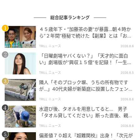
まさかまたこの4人で集結できる日が来るとは思ってい
総合記事ランキング
なかったので、こうして再会できて本当に嬉しかった
です。10年という時間が経ったとは思えないほど、み
４５歳年下・“加藤茶の妻”が暴露…朝４時か
んなのキャラクターがそのままで、それぞれが変わら
ら“２年間”極秘で続けた【副業】とは「お金
を稼ぐのって大変」
ず生きていたことに驚きました。アニメ作品として、
TRILL ニュース
2026.8.6
そしてケロロ軍曹のお仲間の一人として本作に参加で
「日曜劇場ヤバくない？」「天才的に面白
きたことを光栄に思います。あの頃子どもだった皆さ
い」劇場版が“興収１５億”を記録！「一生言
い続ける」放送後も続く“切望の声”
んにも、今まさに子どもでいる皆さんにも、この作品
TRILL ニュース
2026.8.5
がたくさんの方々に届いてくれたら嬉しいです。
隣人「そのブロック塀、うちの所有物です
が…」40代夫婦が新築庭に設置したフェン
■ムロツヨシ（メレブ役）
ス、直後に迫られた"顛末"
TRILL ニュース
2026.8.6
水遊び後、タオルを用意してると… 男子
兎にも角にも『ケロロ軍曹』さまの世界にお邪魔にな
「タオル貸してください」断った直後、親が
らないように、ただただちょいとアリな、そんなバッ
大声で放った一言に絶句
TRILL ニュース
2026.8.6
タリ交差する世界線も良ければ、と参加させてもらい
偏差値７０超え『超難関校』出身！「次元が
ました。久々にヨシヒコパーティで並んで、あの世界