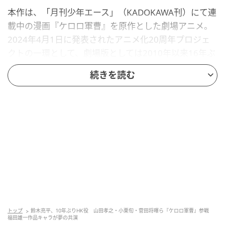
本作は、「月刊少年エース」（KADOKAWA刊）にて連
載中の漫画『ケロロ軍曹』を原作とした劇場アニメ。
2024年4月1日に発表されたアニメ化20周年プロジェ
クトの一環として、劇場版としては2010年以来16年ぶ
りの新作となる。脚本・総監督は、映画『銀魂』シリ
続きを読む
ーズや『勇者ヨシヒコ』シリーズを手がけ、本作がア
ニメーション初挑戦となる福田雄一。
今回、福田監督作品より『勇者ヨシヒコ』『HK／変態
仮面』『銀魂』のキャラクターが登場することが明ら
かに。キャスト総勢12名が声優として出演することが
決定した。
福田監督の代表作であるドラマ『勇者ヨシヒコ』シリ
ーズからは、ヨシヒコ役の山田孝之、ムラサキ役の木
トップ
鈴木亮平、10年ぶりHK役 山田孝之・小栗旬・菅田将暉ら『ケロロ軍曹』参戦
南晴夏、メレブ役のムロツヨシ、仏役の佐藤二朗、ダ
福田雄一作品キャラが夢の共演