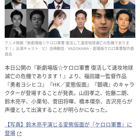
アニメ映画『新劇場版☆ケロロ軍曹 復活して速攻地球滅亡の危機でありま
す！』出演キャスト （C）吉崎観音／KADOKAWA・劇場版ケロロ軍曹製作委
員会
本日公開の『新劇場版☆ケロロ軍曹 復活して速攻地球
滅亡の危機であります！』より、福田雄一監督作品
『勇者ヨシヒコ』『HK／変態仮面』『銀魂』のキャラ
クターが登場することが発表。山田孝之、佐藤二朗、
鈴木亮平、小栗旬、菅田将暉、橋本環奈、吉沢亮らが
声優として出演することが明らかになった。
【写真】鈴木亮平演じる変態仮面が『ケロロ軍曹』に
登場