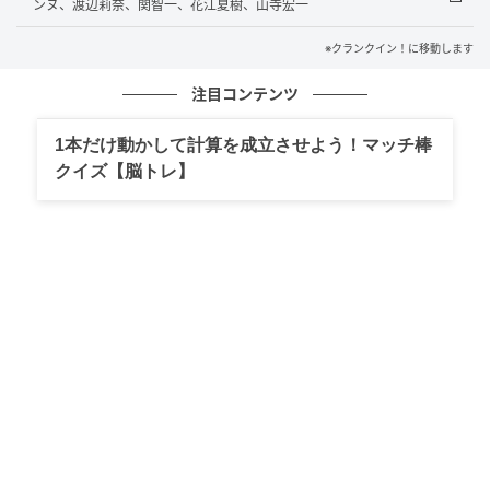
ンヌ、渡辺莉奈、関智一、花江夏樹、山寺宏一
面を演じられたことは、私にとってこの上ない幸せで
した」と再演の喜びを語り、「収録が始まると、これ
※クランクイン！に移動します
だ、この感覚だったと、すぐにあの正義の戦いの日々
注目コンテンツ
が脳裏に甦りました。そんな熱い正義の心を思い出さ
せてくれたケロロ軍曹に、心より感謝いたします」
1本だけ動かして計算を成立させよう！マッチ棒
と、『ケロロ軍曹』への感謝を述べた。
クイズ【脳トレ】
そして、坂田銀時役の小栗旬は、「ただ、出ろ、や
れ、皆集まったんだから。って言われたんでしぶしぶ
やりました。なので、なんの思い入れもありません。
ただただ、お邪魔しちゃってすいません。きっとヒッ
トするんだろうから、もっとお金ください。ただ、あ
りがとよー、ケロロ軍曹おおおおおおぉぉぉぉぉぉぉ
ぉぉぉぉおおおおおぉぉぉぉぉ」と、坂田銀時らしい
口調で本作への参加についてコメントした。