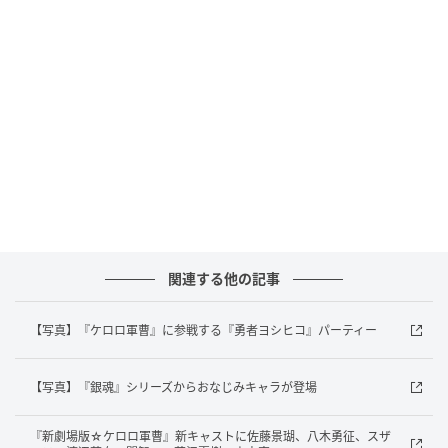
ンジョー役の宅麻伸が登場。さらに、異色のヒーロー
映画『HK／変態仮面』からはHK役の鈴木亮平、大ヒ
ットコミックを実写化した『銀魂』シリーズからは、
坂田銀時役の小栗旬、志村新八役の菅田将暉、神楽役
の橋本環奈、近藤勲役の中村勘九郎、土方十四郎役の
柳楽優弥、沖田総悟役の吉沢亮が登場し、実写版でお
なじみの豪華キャストが声でキャラクターを演じる。
今回のゲスト出演に際し、ヨシヒコ役の山田は、「魔
王を倒し10年の歳月が流れました。私たちは誓いまし
た。またいずれ、『劇場版として帰ってくる』と。違
関連する他の記事
うんですよ！ 私が言っていた"帰る"は"カエル"じゃな
いんですよ！ なぜカエルなんかのために冒険に出なく
【写真】『ケロロ軍曹』に参戦する『勇者ヨシヒコ』パーティー
てはならないんだ！」と、『ケロロ軍曹』のカエルに
ちなんだコメントを寄せた。
【写真】『銀魂』シリーズからおなじみキャラが登場
『新劇場版☆ケロロ軍曹』新キャストに佐藤景瑚、八木勇征、スザ
久しぶりにHK役を演じた鈴木は、「10年ぶりに変態仮