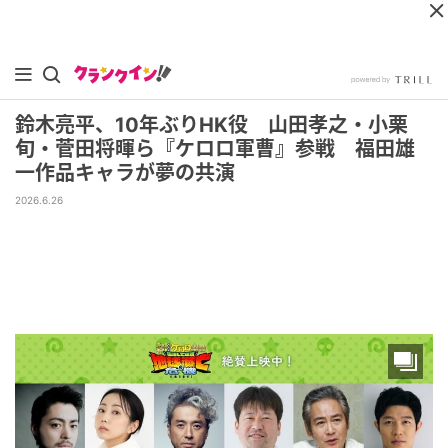
鈴木亮平、10年ぶりHK役 山田孝之・小栗
旬・菅田将暉ら『ケロロ軍曹』参戦 福田雄
一作品キャラが夢の共演
2026.6.26