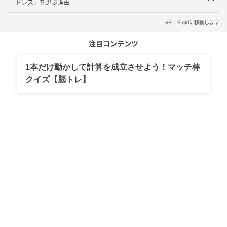
ドレス」を選ぶ理由
われたアリアナが「ありがとう」と返すシーンを引用
し、投稿した。
※ELLE girlに移動します
一連の出来事をさらりと受け流したアリアナに対し、
注目コンテンツ
SNSでは「そのまま受け入れているのが本当におもし
1本だけ動かして計算を成立させよう！マッチ棒
ろい」「あのコメディ動画を投稿して、写真も削除し
クイズ【脳トレ】
ないなんて！」「最高に堂々としている。まさに女
王」など、称賛コメントが続出。ハプニングさえもユ
ーモアで話題に変える余裕に、アリアナの対応力の高
さがうかがえる。
元記事で読む
次の記事
紫外線対策は“着て防ぐ”が新常識！ どんなシ
ーンでも着回し可能な「ユニクロ」の“UVカ
ットワイドパンツ”の魅力