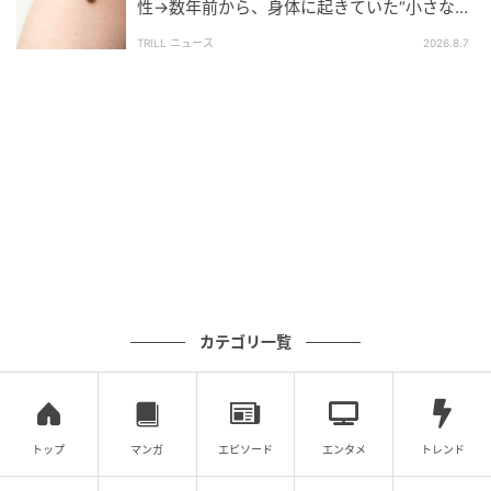
性→数年前から、身体に起きていた“小さな異
変”に「あのとき受診していれば…」
TRILL ニュース
2026.8.7
カテゴリ一覧
トップ
マンガ
エピソード
エンタメ
トレンド