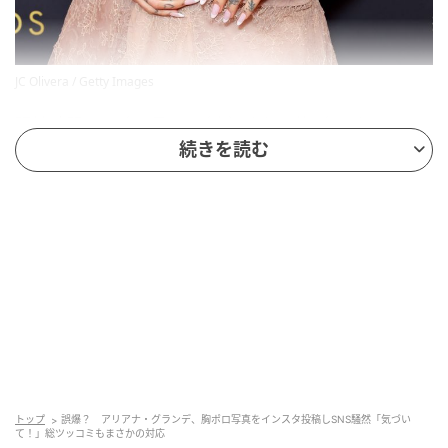
JC Olivera / Getty Images
現地時間2026年6月6日（土）より、約7年ぶりのツア
続きを読む
ー「the eternal sunshine tour」をスタートさせたア
リアナ・グランデ。さらに7月末には新アルバム
『petal』のリリースを控えるなど、再び音楽活動を本
格化させている彼女に思わぬ事件が発生！？ 自身のイ
ンスタグラムに投稿した一枚の写真が、SNSで波紋を
呼んでいる。
現地時間2026年6月23日（火）、アリアナはインスタ
グラムを更新。さまざまなシーンをまとめた投稿のな
かで、インターネット上の関心は3枚目の写真に集中。
トップ
誤爆？ アリアナ・グランデ、胸ポロ写真をインスタ投稿しSNS騒然「気づい
て！」総ツッコミもまさかの対応
赤いギンガムチェックのワンピースを纏って犬を撫で