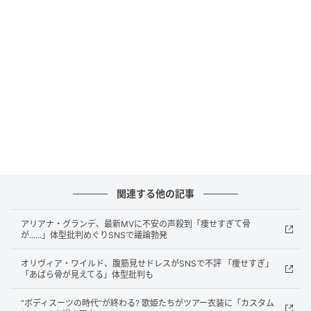
ているアリアナの姿が捉えられているけれど、よく見
るとワンピースの襟が大きく開いてしまい、胸元があ
らわに。
ARIANA ‘ACCIDENTALLY’ POSTING HER FULL TITTY
ON INSTAGRAM THEN POSTING THIS ON HER
STORY i’m crying
pic.twitter.com/WUayOoJnmr
— zee 𓇢𓆸 (@holdyourhurt)
June 23, 2026
関連する他の記事
ファンからは「アリアナ、インスタに胸をほぼ載せち
アリアナ・グランデ、最新MVに不安の声殺到「痩せすぎて骨
が......」体型批判めぐりSNSで議論勃発
ゃった！？」「意図的？凡ミス？」「気づかなかった
のかな」とツッコミが殺到。すると、アリアナは問題
オリヴィア・ワイルド、腹筋見せドレスがSNSで不評 「痩せすぎ」
「あばら骨が見えてる」体型批判も
の写真を自らストーリーズで再シェア。さらに過去の
コメディ動画から「あなたの胸、すごくきれい」と言
“ボディスーツの時代”が終わる? 歌姫たちがツアー衣装に「カスタム