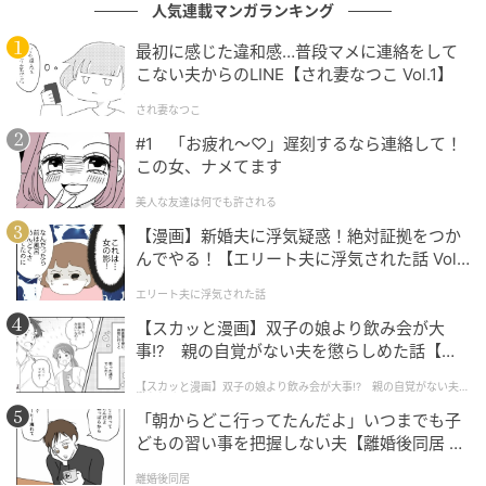
人気連載マンガランキング
の記事をもっとみる
最初に感じた違和感…普段マメに連絡をして
こない夫からのLINE【され妻なつこ Vol.1】
され妻なつこ
#1 「お疲れ〜♡」遅刻するなら連絡して！
この女、ナメてます
美人な友達は何でも許される
【漫画】新婚夫に浮気疑惑！絶対証拠をつか
んでやる！【エリート夫に浮気された話 Vol.
1】
エリート夫に浮気された話
【スカッと漫画】双子の娘より飲み会が大
事!? 親の自覚がない夫を懲らしめた話【第1
話】
【スカッと漫画】双子の娘より飲み会が大事!? 親の自覚がない夫を
懲らしめた話
「朝からどこ行ってたんだよ」いつまでも子
どもの習い事を把握しない夫【離婚後同居 Vo
l.1】
離婚後同居