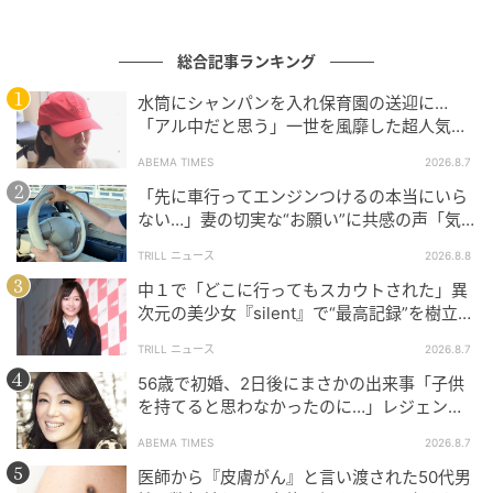
総合記事ランキング
水筒にシャンパンを入れ保育園の送迎に…
「アル中だと思う」一世を風靡した超人気タ
レント、酒漬けだった日々を告白
ABEMA TIMES
2026.8.7
「先に車行ってエンジンつけるの本当にいら
ない…」妻の切実な“お願い”に共感の声「気
づかないんですよね…」
TRILL ニュース
2026.8.8
中１で「どこに行ってもスカウトされた」異
次元の美少女『silent』で“最高記録”を樹立し
た「反則級」の【トップ女優】
TRILL ニュース
2026.8.7
56歳で初婚、2日後にまさかの出来事「子供
を持てると思わなかったのに…」レジェンド
美魔女が当時の心境を告白
ABEMA TIMES
2026.8.7
医師から『皮膚がん』と言い渡された50代男