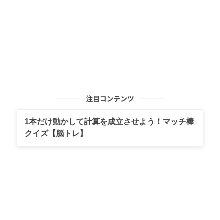
む。一方の直美（上坂樹里）は、お見舞いに来ていた
小川（甲斐翔真）に呼び止められて…。そんな中、ツ
ヤ（東野絢香）がある事件を起こしてしまう。
注目コンテンツ
1本だけ動かして計算を成立させよう！マッチ棒
クイズ【脳トレ】
ゆうゆうtime