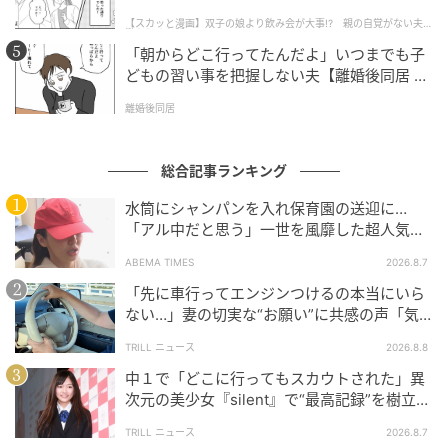
話】
【スカッと漫画】双子の娘より飲み会が大事!? 親の自覚がない夫を
懲らしめた話
「朝からどこ行ってたんだよ」いつまでも子
どもの習い事を把握しない夫【離婚後同居 Vo
l.1】
離婚後同居
ゆうゆうtime
総合記事ランキング
元記事で読む
水筒にシャンパンを入れ保育園の送迎に…
「アル中だと思う」一世を風靡した超人気タ
次の記事
レント、酒漬けだった日々を告白
ABEMA TIMES
2026.8.7
「足がつく前に解約しろ」偽名アカウントを
「先に車行ってエンジンつけるの本当にいら
使い回し、人を罠に嵌める冷酷な手口【愚か
ない…」妻の切実な“お願い”に共感の声「気
者の身分#2】
づかないんですよね…」
TRILL ニュース
2026.8.8
の記事をもっとみる
中１で「どこに行ってもスカウトされた」異
次元の美少女『silent』で“最高記録”を樹立し
た「反則級」の【トップ女優】
TRILL ニュース
2026.8.7