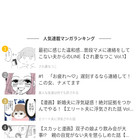
人気連載マンガランキング
最初に感じた違和感…普段マメに連絡をして
こない夫からのLINE【され妻なつこ Vol.1】
され妻なつこ
#1 「お疲れ〜♡」遅刻するなら連絡して！
この女、ナメてます
ゆうゆうtime
美人な友達は何でも許される
【漫画】新婚夫に浮気疑惑！絶対証拠をつか
んでやる！【エリート夫に浮気された話 Vol.
1】
エリート夫に浮気された話
【スカッと漫画】双子の娘より飲み会が大
事!? 親の自覚がない夫を懲らしめた話【第1