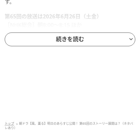
す。
第65回の放送は2026年6月26日（土金）
［NHK総合］朝8:00～8:15 ほか
「FIFAワールドカップ2026」放送のため、放送時間の
続きを読む
変更・休止があります。
【脚本】吉澤智子
【原案】田中ひかる『明治のナイチンゲール 大関和物
語』
【音楽】野見祐二
【主題歌】「風と町」Mrs. GREEN APPLE
【語り】研ナオコ
第65回あらすじ
トップ
朝ドラ【風、薫る】明日のあらすじ公開！ 第65回のストーリー展開は？（ネタバ
レあり）
りん（見上愛）はシマケン（佐野晶哉）の小説を読