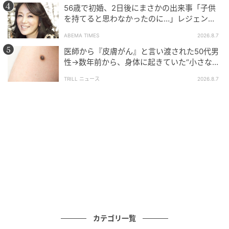
56歳で初婚、2日後にまさかの出来事「子供
を持てると思わなかったのに…」レジェンド
美魔女が当時の心境を告白
ABEMA TIMES
2026.8.7
医師から『皮膚がん』と言い渡された50代男
性→数年前から、身体に起きていた“小さな異
変”に「あのとき受診していれば…」
TRILL ニュース
2026.8.7
カテゴリ一覧