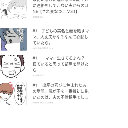
に連絡をしてこない夫からのLI
NE【され妻なつこ Vol.1】
され妻なつこ
#1 子どもの実名と顔を晒すマ
マ、大丈夫かな？なんて心配し
ていたら。
SNSに子供の顔を晒すママ
#1 「ママ、生きてるよね？」
寝ていると思って部屋を開けた
ら
ママが家出した
#1 出産の喜びに包まれたあ
の瞬間。我が子を一番最初に抱
いたのは、夫の不倫相手でし
た。
助産師と不倫した夫の末路