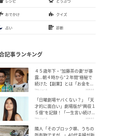
レシピ
どうぶつ
おでかけ
クイズ
占い
診断
合記事ランキング
４５歳年下・“加藤茶の妻”が暴
露…朝４時から“２年間”極秘で
続けた【副業】とは「お金を稼
ぐのって大変」
TRILL ニュース
2026.8.6
「日曜劇場ヤバくない？」「天
才的に面白い」劇場版が“興収１
５億”を記録！「一生言い続け
る」放送後も続く“切望の声”
TRILL ニュース
2026.8.5
隣人「そのブロック塀、うちの
所有物ですが…」40代夫婦が新