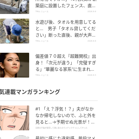
築庭に設置したフェンス、直後
に迫られた"顛末"
TRILL ニュース
2026.8.6
水遊び後、タオルを用意してる
と… 男子「タオル貸してくだ
さい」断った直後、親が大声で
放った一言に絶句
TRILL ニュース
2026.8.6
偏差値７０超え『超難関校』出
身！「次元が違う」「完璧すぎ
る」“華麗なる家系”に生まれた
【規格外の逸材】
TRILL ニュース
2026.8.5
気連載マンガランキング
#1 「え？浮気！？」夫がなか
なか帰宅しないので、ふと外を
見ると…→予期せぬ光景が！｜
旦那の不倫が発覚して頭に来た
旦那の不倫が発覚して頭に来たのでメチャクチャにしてやった
のでメチャクチャにしてやった
最初に感じた違和感…普段マメ