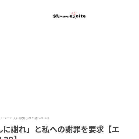
ート夫に浮気された話 Vol.39】
んに謝れ」と私への謝罪を要求【エ