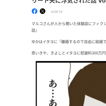
リート夫に浮気された話 Vol
2026.7.9
マルコさんが人から聞いた体験談にフィク
話』
ゆかはイタヨに「離婚するので自由に結婚
思いきや、きよしとイタヨに慰謝料300万