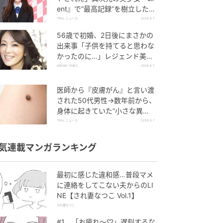
ent』で“最高記録”を樹立した
「反則級」の【トップ女優】
TRILL ニュース
2026.8.7
56歳で初婚、2日後にまさかの
出来事「子供を持てると思わな
かったのに…」レジェンド美魔
女が当時の心境を告白
ABEMA TIMES
2026.8.7
医師から『皮膚がん』と言い渡
された50代男性→数年前から、
身体に起きていた“小さな異
変”に「あのとき受診していれ
TRILL ニュース
2026.8.7
ば…」
気連載マンガランキング
最初に感じた違和感…普段マメ
に連絡をしてこない夫からのLI
NE【され妻なつこ Vol.1】
され妻なつこ
#1 「お疲れ〜♡」遅刻するな