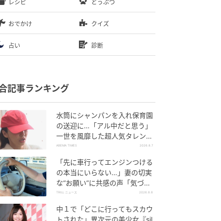
レシピ
どうぶつ
おでかけ
クイズ
占い
診断
合記事ランキング
水筒にシャンパンを入れ保育園
の送迎に…「アル中だと思う」
一世を風靡した超人気タレン
ト、酒漬けだった日々を告白
ABEMA TIMES
2026.8.7
「先に車行ってエンジンつける
の本当にいらない…」妻の切実
な“お願い”に共感の声「気づか
ないんですよね…」
TRILL ニュース
2026.8.8
中１で「どこに行ってもスカウ
トされた」異次元の美少女『sil