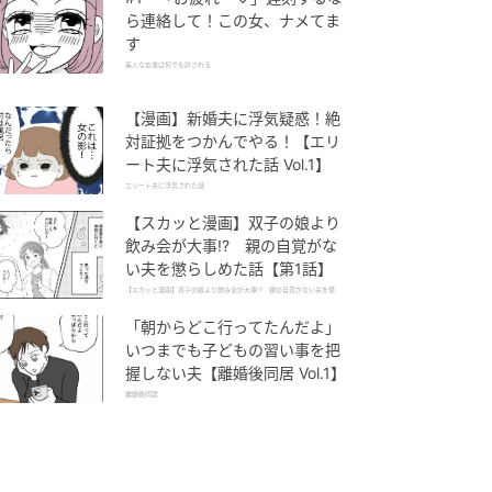
ら連絡して！この女、ナメてま
す
美人な友達は何でも許される
【漫画】新婚夫に浮気疑惑！絶
対証拠をつかんでやる！【エリ
ート夫に浮気された話 Vol.1】
エリート夫に浮気された話
【スカッと漫画】双子の娘より
飲み会が大事!? 親の自覚がな
い夫を懲らしめた話【第1話】
【スカッと漫画】双子の娘より飲み会が大事!? 親の自覚がない夫を懲ら
しめた話
「朝からどこ行ってたんだよ」
いつまでも子どもの習い事を把
握しない夫【離婚後同居 Vol.1】
離婚後同居