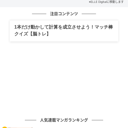
※ELLE Digitalに移動します
注目コンテンツ
正門のゲートが開くと、美しい庭園と赤レンガ建築がゲストを迎える。アプ
ローチを進むたび時空を超えるような感覚に。 Hearst Owned
1本だけ動かして計算を成立させよう！マッチ棒
1908年、明治政府が日本の司法・刑務制度の近代化を
クイズ【脳トレ】
目指し建設された「旧奈良監獄」。“日本近代建築の
父”辰野金吾に師事した司法技師・山下啓次郎の設計に
より建てられ、「明治五大監獄」のなかで唯一当時の
全貌をほぼ完全な形で残す建築だ。
その象徴が、赤レンガ造りの美しいロマネスク様式
と、中央看守所から放射状に5つの舎房が伸びるハヴィ
ランド・システム。アメリカのジョン・ハヴィランド
が確立した監獄建築思想を取り入れたこの構造は、中
央からすべての舎房を見渡せる合理性と、幾何学的な
美しさを兼ね備えた近代建築の傑作として知られる。
人気連載マンガランキング