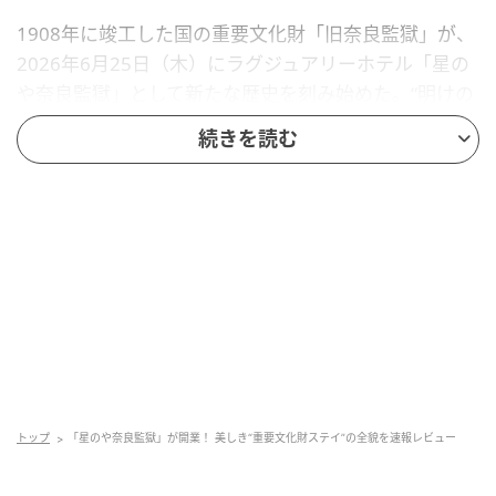
1908年に竣工した国の重要文化財「旧奈良監獄」が、
2026年6月25日（木）にラグジュアリーホテル「星の
や奈良監獄」として新たな歴史を刻み始めた。“明けの
重要文化財”をコンセプトに、約100年にわたり受け継
続きを読む
がれてきた建築美を守りながら、現代の快適性と融合
させた日本初の旧監獄保存・再生プロジェクトだ。
気になる客室から、食やアクティビティまで明治の文
明開化の息吹を織り込んだ唯一無二の滞在を速報でお
届け。
唯一全貌を残す「明治五大監獄」
トップ
「星のや奈良監獄」が開業！ 美しき“重要文化財ステイ”の全貌を速報レビュー