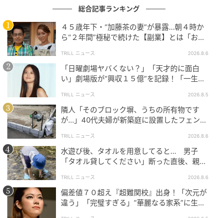
総合記事ランキング
４５歳年下・“加藤茶の妻”が暴露…朝４時か
ら“２年間”極秘で続けた【副業】とは「お金
を稼ぐのって大変」
TRILL ニュース
2026.8.6
「日曜劇場ヤバくない？」「天才的に面白
い」劇場版が“興収１５億”を記録！「一生言
い続ける」放送後も続く“切望の声”
TRILL ニュース
2026.8.5
中央看守所の中。放射状に伸びる5つの棟のうち、中央の棟は保存棟として見
隣人「そのブロック塀、うちの所有物です
学可能。その他の4棟が客室。 Hearst Owned
が…」40代夫婦が新築庭に設置したフェン
ス、直後に迫られた"顛末"
1946年以降は「奈良少年刑務所」として更生教育を担
TRILL ニュース
2026.8.6
い、2017年に閉庁。同年、重要文化財に指定された。
水遊び後、タオルを用意してると… 男子
その再生プロジェクトによって誕生したのが「星のや
「タオル貸してください」断った直後、親が
奈良監獄」。歴史的価値を守りながら新たな命を吹き
大声で放った一言に絶句
TRILL ニュース
2026.8.6
込み、文化財を未来へ継承するヘリテージホテルとし
偏差値７０超え『超難関校』出身！「次元が
て生まれ変わった。
違う」「完璧すぎる」“華麗なる家系”に生ま
れた【規格外の逸材】