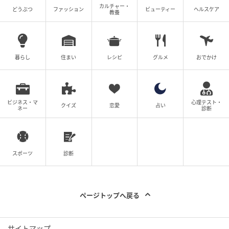
カルチャー・
どうぶつ
ファッション
ビューティー
ヘルスケア
教養
暮らし
住まい
レシピ
グルメ
おでかけ
ビジネス・マ
心理テスト・
クイズ
恋愛
占い
ネー
診断
放射状に伸びる宿泊棟。時間によってさまざまな表情を見せる美しい建築
が、東京ドーム約2個分相当の約10万㎡という広大な敷地に佇む。 Hearst
Owned
スポーツ
診断
建築デザインを手掛けた東環境・建築研究所代表の東
利恵氏は、初めて現地を訪れたとき、「中央の看守所
から5本の棟が伸びる空間構成に感嘆し、明治時代、こ
ページトップへ戻る
れだけの美しい空間を監獄として生み出したことに驚
いた」と振り返る。
サイトマップ