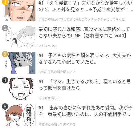
#1 「え？浮気！？」夫がなかなか帰宅しない
ので、ふと外を見ると…→予期せぬ光景が！
｜旦那の不倫が発覚して頭に来たのでメチャ
旦那の不倫が発覚して頭に来たのでメチャクチャにしてやった
クチャにしてやった
最初に感じた違和感…普段マメに連絡をして
こない夫からのLINE【され妻なつこ Vol.1】
され妻なつこ
#1 子どもの実名と顔を晒すママ、大丈夫か
な？なんて心配していたら。
SNSに子供の顔を晒すママ
#1 「ママ、生きてるよね？」寝ていると思
って部屋を開けたら
監獄として研ぎ澄まされた機能美のハヴィランド・システム。 Hearst
ママが家出した
Owned
#1 出産の喜びに包まれたあの瞬間。我が子
を一番最初に抱いたのは、夫の不倫相手でし
た。
助産師と不倫した夫の末路