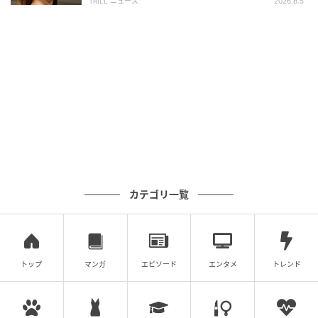
特筆すべきは、人権に配慮し、天窓から豊かな光と風
TRILL ニュース
2026.8.5
が入るように設計されている点。「旧奈良監獄」
は、“処罰”というよりは、職業訓練や資格取得など
の“教育”を主眼としていた背景があり、出所した人々が
ここを「母校のよう」と懐かしむエピソードもあると
いう。
コンセプトである“明けの重要文化財”には、近代国家
として歩み始めた日本の黎明期と、西洋文化を積極的
に取り入れた明治の精神が込められている。歴史に“泊
まる”という稀有な体験そのものが、このホテル最大の
カテゴリ一覧
魅力だ。
刻々と表情を変える、重厚にして繊細な建築
トップ
マンガ
エピソード
エンタメ
トレンド