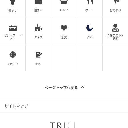
問題などの社会課題を深く掘り下げる。また、特異な
暮らし
住まい
レシピ
グルメ
おでかけ
キャリアとして法廷画家を兼務し、数多くの法廷画を
手掛けてきた。その後、産経新聞社が発行していたタ
ブロイド紙「SANKEI EX」にてブランド、旅、食をテ
ーマとした執筆活動を展開。南アフリカやオーストラ
ビジネス・マ
心理テスト・
クイズ
恋愛
占い
ネー
診断
リアなど世界各国を取材で巡るほか、臨時特派員とし
て南太平洋のキリバス共和国への駐在経験も持つ。J-
WAVE「TOKYO MORNING RADIO」にて、週1回おす
スポーツ
診断
すめニュースを3年間にわたり担当。
現在は2児の母となり、これまでの取材経験に加え、教
育、健康、ライフハックへと関心の幅を広げている。
ページトップへ戻る
「趣味を仕事に！」をモットーとする自称「脱力系ラ
イター」。釣り、温泉、グルメ、そして海を眺めてぼ
サイトマップ
ーっと過ごす時間を愛する旅人でもある。長年、酒と
旅と釣りを友としてきたが、現在は期間限定で禁酒
中。新商品から旅、ファッション、グルメまで、自身