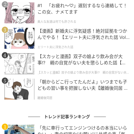
#1 「お疲れ〜♡」遅刻するなら連絡して！
この女、ナメてます
美人な友達は何でも許される
【漫画】新婚夫に浮気疑惑！絶対証拠をつか
んでやる！【エリート夫に浮気された話 Vol.
1】
エリート夫に浮気された話
【スカッと漫画】双子の娘より飲み会が大
事!? 親の自覚がない夫を懲らしめた話【第1
話】
【スカッと漫画】双子の娘より飲み会が大事!? 親の自覚がない夫を
懲らしめた話
アルパカダッシュ＝市川市動植物園公式Xより
「朝からどこ行ってたんだよ」いつまでも子
どもの習い事を把握しない夫【離婚後同居 Vo
l.1】
離婚後同居
最後は広場で仲良く草を食む、まとまりのあ
る姿
トレンド記事ランキング
全力でダッシュを終えた後は、いつものように広場で
「先に車行ってエンジンつけるの本当にいら
みんなで草を食べる時間が待っていました。走ってい