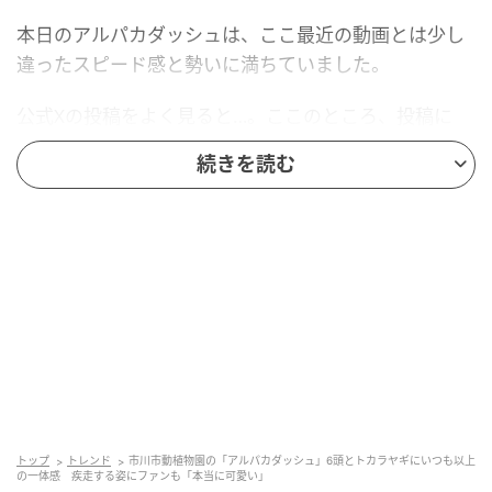
本日のアルパカダッシュは、ここ最近の動画とは少し
違ったスピード感と勢いに満ちていました。
公式Xの投稿をよく見ると…。ここのところ、投稿に
「#50代男性飼育員不在」というハッシュタグがあり
続きを読む
ましたが、今回の投稿にはこのハッシュタグはありま
せん。ファンの間でじわじわと認知が広がっている50
代の男性飼育員が、本日のアルパカダッシュの撮影に
関わっていた可能性が高いのです。
50代男性飼育員は、かつてNHKの番組の中で、自らジ
ンバルにスマホを取り付けてアルパカダッシュを撮影
する様子を再現したこともあったため、この日の撮影
も行っていた可能性があります。
それがどこまで関係しているのかはっきりしません
トップ
トレンド
市川市動植物園の「アルパカダッシュ」6頭とトカラヤギにいつも以上
の一体感 疾走する姿にファンも「本当に可愛い」
が、この日のアルパカたち、久しぶりにぴったりと息