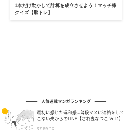
揃った一体感
1本だけ動かして計算を成立させよう！マッチ棒
クイズ【脳トレ】
この日は、アルパカたちの圧倒的なスピードに少し置
いていかれてしまうこともあるトカラヤギにも変化
が。ヤギたちも負けじと気合が入っていたようで、ス
タート直後からしっかりとアルパカの先頭集団に食ら
いつき、一緒に全力で駆け抜けていたのです。
さらに今回の動画では、飼育されているアルパカ6頭全
員が画面内にしっかりと収まっている瞬間が多く、ア
ルパカとヤギが文字通り「一団」となって園内のサル
山の脇や竹林の脇の小道などを駆け抜けていく大迫力
の映像となっています。それぞれの動物が互いにペー
スを合わせるかのように走る姿からは、アルパカとヤ
人気連載マンガランキング
ギの仲の良さが伝わってきます。
最初に感じた違和感…普段マメに連絡をして
こない夫からのLINE【され妻なつこ Vol.1】
され妻なつこ