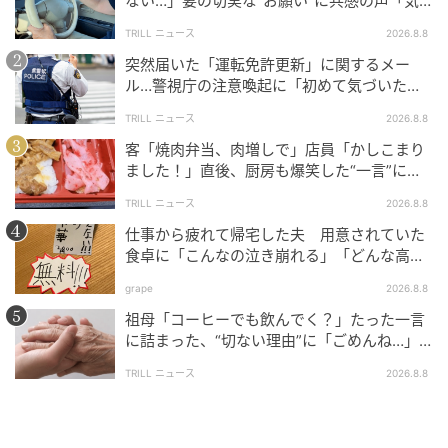
ない…」妻の切実な“お願い”に共感の声「気
るときの一体感そのままに、草を食む姿にもまとまり
づかないんですよね…」
が。
TRILL ニュース
2026.8.8
突然届いた「運転免許更新」に関するメー
ル…警視庁の注意喚起に「初めて気づいた」
「家族にも共有した」
TRILL ニュース
2026.8.8
客「焼肉弁当、肉増しで」店員「かしこまり
ました！」直後、厨房も爆笑した“一言”に
「笑い堪えるのに必死でした」＜注文ミス体
TRILL ニュース
2026.8.8
験談2選＞
仕事から疲れて帰宅した夫 用意されていた
食卓に「こんなの泣き崩れる」「どんな高級
料理より絶品」と反響
grape
2026.8.8
祖母「コーヒーでも飲んでく？」たった一言
に詰まった、“切ない理由”に「ごめんね…」
＜祖母エピソード2選＞
TRILL ニュース
2026.8.8
アルパカダッシュ＝市川市動植物園公式Xより
週の始まりである月曜日の今日も、多くの人がアルパ