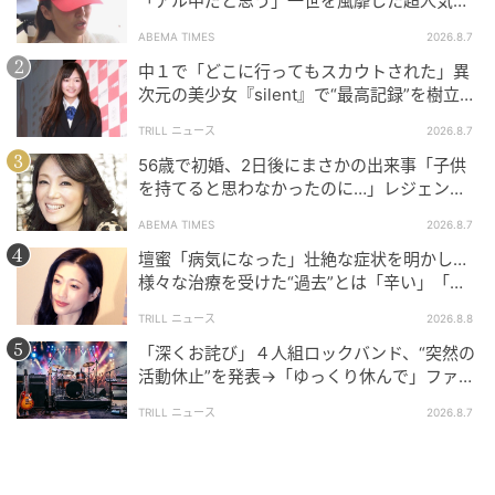
「アル中だと思う」一世を風靡した超人気タ
レント、酒漬けだった日々を告白
ABEMA TIMES
2026.8.7
中１で「どこに行ってもスカウトされた」異
次元の美少女『silent』で“最高記録”を樹立し
た「反則級」の【トップ女優】
TRILL ニュース
2026.8.7
56歳で初婚、2日後にまさかの出来事「子供
を持てると思わなかったのに…」レジェンド
美魔女が当時の心境を告白
ABEMA TIMES
2026.8.7
壇蜜「病気になった」壮絶な症状を明かし…
様々な治療を受けた“過去”とは「辛い」「苦
しい」
TRILL ニュース
2026.8.8
「深くお詫び」４人組ロックバンド、“突然の
活動休止”を発表→「ゆっくり休んで」ファン
心配の声
TRILL ニュース
2026.8.7