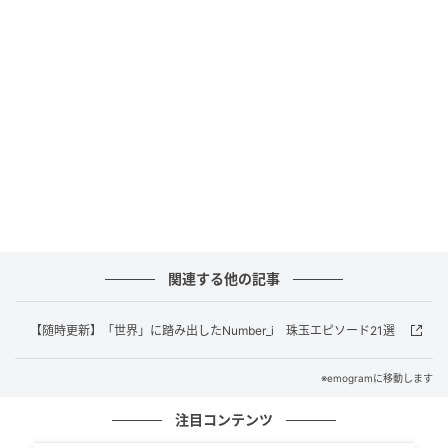
す。
関連する他の記事
さくらももこ OFFICIAL FAN CLUB 特典
【随時更新】「世界」に踏み出したNumber_i 珠玉エピソード21選
※emogramに移動します
さくらプロダクション「日常の小さな幸せを
分かち合いたい」
注目コンテンツ