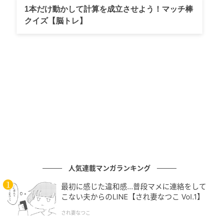
ファンクラブ開設にあたり、さくらプロダクションは
1本だけ動かして計算を成立させよう！マッチ棒
「原作40周年という節目に、これまで作品を愛してく
クイズ【脳トレ】
ださった皆さまへ感謝を込めて、そしてこれからも共
に歩んでいくための場所として開設いたしました。日
常の中にある小さな幸せや、くすっと笑える瞬間を、
これからも皆さまと分かち合っていけることを願って
います」と、ファンへの温かいメッセージを寄せまし
た。
ファンクラブ概要
ライターコメント
人気連載マンガランキング
最初に感じた違和感…普段マメに連絡をして
昭和から平成、そして令和へと、世代を超えて愛され
こない夫からのLINE【され妻なつこ Vol.1】
続けるさくらももこ作品。原作40周年という記念すべ
され妻なつこ