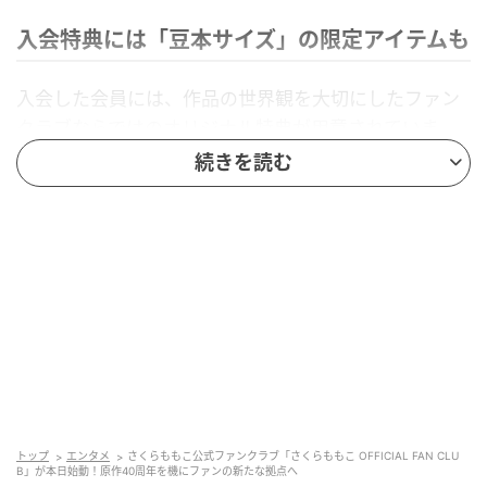
入会特典には「豆本サイズ」の限定アイテムも
入会した会員には、作品の世界観を大切にしたファン
クラブならではのオリジナル特典が用意されていま
す。
続きを読む
プレミアムな会員証：
早期入会期間（6月30日ま
で）に登録した方には、限定の「プレミアム仕様」会
員証を発行。
キャラクター図鑑（豆本サイズ）：
さくらももこ作
品に登場する多彩なキャラクターたちを網羅した、持
ち歩きたくなる可愛らしい「豆本」贈呈。
さらに、年1回のオリジナル会報誌やグリーティングカ
ードの送付、デジタル壁紙の配布、会員限定イベント
トップ
エンタメ
さくらももこ公式ファンクラブ「さくらももこ OFFICIAL FAN CLU
の優待など、充実したコンテンツが予定されていま
B」が本日始動！原作40周年を機にファンの新たな拠点へ