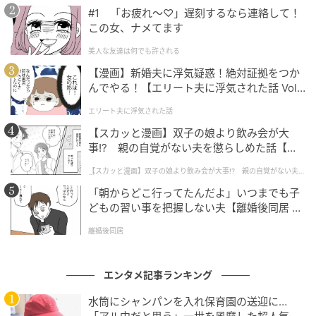
き年に、ついにファンの「実家」とも呼べるような温
#1 「お疲れ〜♡」遅刻するなら連絡して！
かな場所が誕生しました。単なる特典の提供にとどま
この女、ナメてます
らず、「日常を豊かにする」というコンセプトが、い
美人な友達は何でも許される
かにもさくら先生らしい優しさに溢れています。特に
【漫画】新婚夫に浮気疑惑！絶対証拠をつか
「豆本サイズ」の特典は、先生が愛した小さな宝物の
んでやる！【エリート夫に浮気された話 Vol.
ような雰囲気を感じさせ、ファンにとってはたまらな
1】
い贈り物になることでしょう。
エリート夫に浮気された話
【スカッと漫画】双子の娘より飲み会が大
元記事で読む
事!? 親の自覚がない夫を懲らしめた話【第1
話】
【スカッと漫画】双子の娘より飲み会が大事!? 親の自覚がない夫を
懲らしめた話
次の記事
「朝からどこ行ってたんだよ」いつまでも子
Number_i平野紫耀「液体ムヒ」新CM解禁！
どもの習い事を把握しない夫【離婚後同居 Vo
白Tシャツでの爽やかな笑顔に「夏が近い」と
l.1】
離婚後同居
ファン歓喜
の記事をもっとみる
エンタメ記事ランキング
水筒にシャンパンを入れ保育園の送迎に…