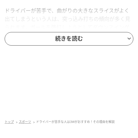
ドライバーが苦手で、曲がりの大きなスライスがよく
出てしまうという人は、突っ込み打ちの傾向が多く見
られます。ボールを強打しようとしてダウンスイング
で上体が突っ込み、アウトサイド・インのカット軌道
続きを読む
でボールをとらえてしまうのですが、こういうタイプ
は、ドライバーは当たらないけど、アイアンはうまく
当たることが多い。
そこでドライバーを３番ウッドに持ち替えて、いつも
通りのスイングで打ちましょう。ドライバーよりもシ
ャフトが短いためカット軌道が軽減されて、スライス
がフェードに変わります。
また、３番ウッドを使っていると次第にスイングが安
定してくるので、いずれドライバーも上手に打てるよ
トップ
スポーツ
ドライバーが苦手な人は3Wがおすすめ！その理由を解説
うになる効果もあります。注意したいのはダウンスイ