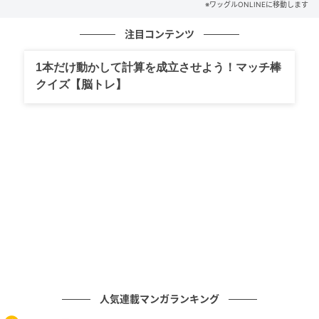
※ワッグルONLINEに移動します
ワッグルONLINE
注目コンテンツ
ドライバーでボールを上からとらえてしまうとアウト
1本だけ動かして計算を成立させよう！マッチ棒
サイド・インの軌道が強くなるので、右に大きく曲が
クイズ【脳トレ】
るスライスになりやすい
人気連載マンガランキング