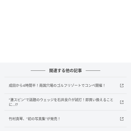
ングで左半身が絶対に伸びないようにすること。左腰
を下げてインパクトを迎えるくらいの気持ちで打ちま
しょう。
ドライバーでスライスが出る人
関連する他の記事
成田から4時間半！南国穴場のゴルフリゾートでコンペ開催！
“激スピン”で話題のウェッジを石井良介が試打！即買い換えること
に…!?
竹村真琴、“初の写真集”が発売！