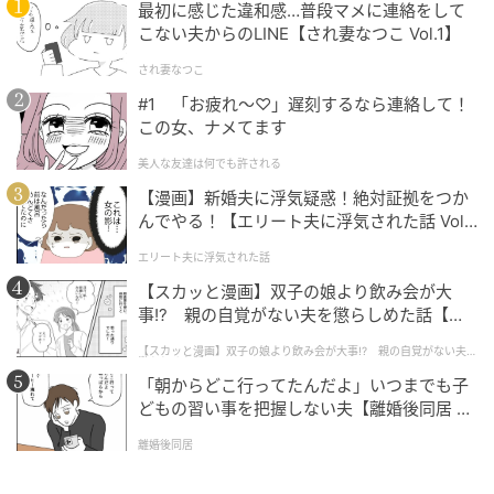
最初に感じた違和感…普段マメに連絡をして
こない夫からのLINE【され妻なつこ Vol.1】
され妻なつこ
#1 「お疲れ〜♡」遅刻するなら連絡して！
この女、ナメてます
美人な友達は何でも許される
【漫画】新婚夫に浮気疑惑！絶対証拠をつか
んでやる！【エリート夫に浮気された話 Vol.
1】
エリート夫に浮気された話
ワッグルONLINE
【スカッと漫画】双子の娘より飲み会が大
事!? 親の自覚がない夫を懲らしめた話【第1
アイアンならうまく当たる人
話】
【スカッと漫画】双子の娘より飲み会が大事!? 親の自覚がない夫を
懲らしめた話
「朝からどこ行ってたんだよ」いつまでも子
どもの習い事を把握しない夫【離婚後同居 Vo
l.1】
離婚後同居