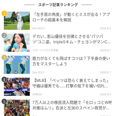
スポーツ記事ランキング
「左手首の角度」が動くとミスが出る！アプ
ローチの超基本を解説
She GOLF
2026.8.8
デカい…影山優佳を彷彿とさせる“パツパ
ツ”ユニ姿、tripleSキム・チェヨンがマンC対
Kリーグ選抜に登場
スポーツソウル日本版
2026.8.7
ワッグルONLINE
筋力がなくても飛ばすコツは？下半身の使い
方をマスターしよう
ドライバーで上から打ち込むことはNGでもアイアンな
She GOLF
2026.8.7
らOK。3番ウッドをアイアンに近い感覚で打っても、
【MLB】「ベッツは恐らく衰えてしまった」
ロフトが寝ているぶん大きく曲がらない
守備は優秀でも……打撃の低下を補い切れ
ず 地元メディアが議論「未来の遊撃手を探
SPREAD
2026.8.6
し始めるべき」
7万人以上の移民流入問題で「モロッコとW杯
共催はムリ」右派と左派のスペイン政党が要
求