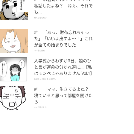
私話したよね？ ねぇ、それで
も…
ぜんぶ私のせい
#1 「あっ、財布忘れちゃっ
た」「いいよ出すよ〜！」これ
が全ての始まりでした
ママ友の財布
入学式からわずか3日、娘のひ
と言が運命の分かれ道に…【私
はモンペじゃありません Vol.1】
私はモンペじゃありません
#1 「ママ、生きてるよね？」
寝ていると思って部屋を開けた
ら
ママが家出した