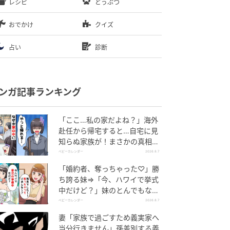
レシピ
どうぶつ
おでかけ
クイズ
占い
診断
ンガ記事ランキング
「ここ…私の家だよね？」海外
赴任から帰宅すると…自宅に見
知らぬ家族が！まさかの真相と
は！？
ベビーカレンダー
2026.8.7
「婚約者、奪っちゃった♡」勝
ち誇る妹⇒「今、ハワイで挙式
中だけど？」妹のとんでもない
勘違いとは
ベビーカレンダー
2026.8.7
妻「家族で過ごすため義実家へ
当分行きません」孫差別する義