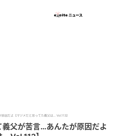
因だよ【マジメだと思ってた義父は… Vol.113】
て義父が苦言…あんたが原因だよ