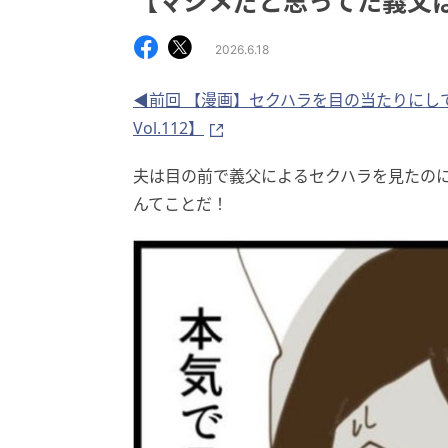
【マジメだと思ってた義父は… 
2026.6.18
◀前回 【漫画】セクハラを目の当たりにし
Vol.112】
夫は目の前で義父によるセクハラを見たの
んてことだ！