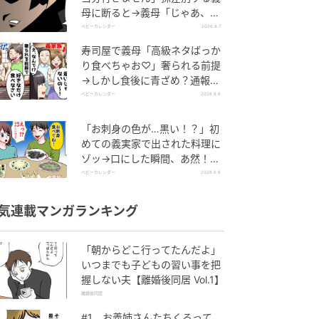
母に断ると→義母「じゃあ、私
は…」妻絶句＜こどおじ義兄＞
ベビーカレンダー
2026.8.7
寿司屋で義母「高級ネタばっか
り食べちゃお♡」奢られる前提
→しかし食後に青ざめ？通報さ
れ警察沙汰！
ベビーカレンダー
2026.8.6
「お刺身の色が…黒い！？」初
めての義実家で出された料理に
ゾッ→口にした瞬間、あ然！刺
身の正体は
ベビーカレンダー
2026.8.6
気連載マンガランキング
「朝からどこ行ってたんだよ」
いつまでも子どもの習い事を把
握しない夫【離婚後同居 Vol.1】
離婚後同居
#1 お義姉さんたちくるって、