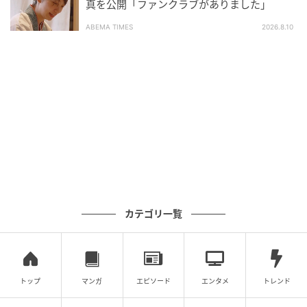
真を公開「ファンクラブがありました」
SNSでアーチー王子やリリベット王女のプライベート
な映像や顔写真を、横顔や後ろ姿であるとはいえしっ
ABEMA TIMES
2026.8.10
かりと公開してきた過去があるからだ。
子どもの安全を語る一方で、ビジネスには子どものプ
ライバシーを切り売りするというお決まりのダブルス
タンダードには、世間からも冷ややかな視線が。ツッ
コミどころを残しつつも、我が道を突き進む夫妻の次
なる発言にも要注目だ。
元記事で読む
カテゴリ一覧
次の記事
珠玉のハイジュエリーと過ごす、きらめきの
サマータイム
トップ
マンガ
エピソード
エンタメ
トレンド
の記事をもっとみる