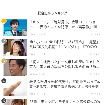
ズ」を通じて、SNSの負の側面で子どもを亡くした親
たちを支援する「ザ・ペアレンツ・ネットワーク」を
立ち上げるなど、精力的に活動してきた。また、2025
総合記事ランキング
年12月にオーストラリア政府が世界に先駆けて導入し
「キターー」「絶対見る」金曜ロードショ
た16歳未満のSNS禁止令が施行された際にも、その直
ー、世界的ヒットを記録した『実写作』“地上
後に財団の公式サイトで「大胆で決定的な行動」と称
波初放送”にSNS大歓喜
TRILL ニュース
2026.8.9
賛する声明を寄せていた。メーガン妃自身も、過去に
幼・小・中 “全て名門”「格が違う」「完璧」
「世界で最もネットで叩かれた（トロールされた）人
父は“国民的名優”『キングダム』『TOKYO M
間の一人」として陰湿なネットいじめに苦しんだ経験
ER』で“鮮烈”に輝く【トップ女優】
TRILL ニュース
2026.8.10
があると発言しており、デジタル空間の安全性には人
「何人も彼氏いた」一文無しの家に生まれた
一倍強いこだわりを持っている。
芸人、美人母の写真を公開し驚きの声「めち
ゃくちゃキレイ」
ABEMA TIMES
2026.8.10
紙で指を切った40代男性。絆創膏を貼って放
子どもの安全を語る姿勢を崩さない夫妻だが、その一
置→ある夜、激痛で救急搬送され…男性を襲
方で、世間からは「言動が矛盾している」とツッコミ
った“悲劇”に「すぐ病院へ行っていれば…」
を入れる声も少なくない。子どもたちのデジタル上の
TRILL ニュース
2026.8.9
プライバシーを熱弁する一方で、自身やブランドの
23歳・美人女将、モテまくった高校時代の写