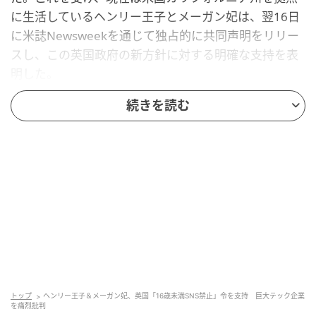
に生活しているヘンリー王子とメーガン妃は、翌16日
に米誌Newsweekを通じて独占的に共同声明をリリー
スし、この英国政府の新方針に対する明確な支持を表
明した。
続きを読む
トップ
ヘンリー王子＆メーガン妃、英国「16歳未満SNS禁止」令を支持 巨大テック企業
Bryan Bedder / Getty Images
を痛烈批判