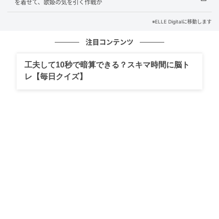
点にする夫妻が、英国政府の新方針をいち早く支持し
を着せて、歌姫の気を引く作戦か
たことは、メディアの間でも大きな動きとして注目さ
※ELLE Digitalに移動します
れている。
注目コンテンツ
工夫して10秒で暗算できる？スキマ時間に脳ト
レ【毎日クイズ】