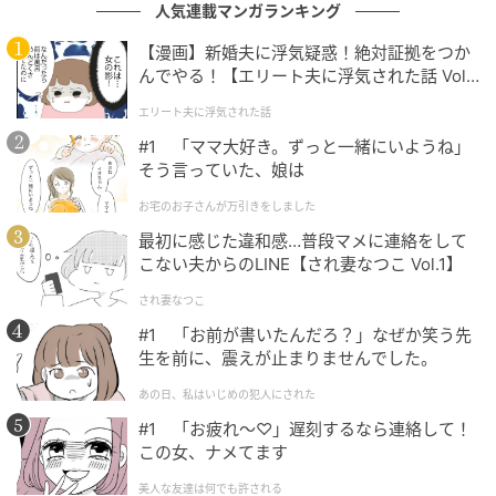
人気連載マンガランキング
【漫画】新婚夫に浮気疑惑！絶対証拠をつか
んでやる！【エリート夫に浮気された話 Vol.
1】
エリート夫に浮気された話
#1 「ママ大好き。ずっと一緒にいようね」
そう言っていた、娘は
お宅のお子さんが万引きをしました
最初に感じた違和感…普段マメに連絡をして
こない夫からのLINE【され妻なつこ Vol.1】
Eric Charbonneau / Getty Images
され妻なつこ
#1 「お前が書いたんだろ？」なぜか笑う先
ヘンリー王子とメーガン妃にとって、若年層のデジタ
生を前に、震えが止まりませんでした。
ル環境の改善は長年のライフワークでもある。2020年
あの日、私はいじめの犯人にされた
以降、ソーシャルメディアがもたらす精神的・身体等
#1 「お疲れ〜♡」遅刻するなら連絡して！
への危害について一貫して警鐘を鳴らし続けており、
この女、ナメてます
主宰する慈善団体「アーチウェル・フィランソロピー
美人な友達は何でも許される