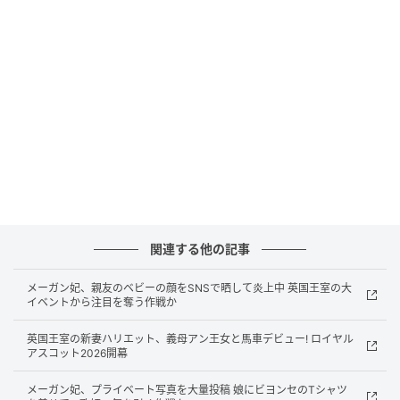
夫妻は声明の中で、「子どもたちをオンラインの危険
からより良く保護するための、英国政府による新措置
の発表を歓迎する」と言明。続けて、「オンラインの
安全を確保する負担を、親と子どもだけで背負うべき
ではない。それはテック企業側が負うべき責任だ」
と、SNSを運営する巨大企業に対して厳しい姿勢を示
した。「何もしないことよりも、強力な保護措置を講
じることの方が歓迎すべき前進である」とし、政府に
よる法的な介入をポジティブに評価している。
関連する他の記事
今回のニュースが単なるセレブの意見に留まらず、大
きな注目を集めているのには理由がある。現在、SNS
メーガン妃、親友のベビーの顔をSNSで晒して炎上中 英国王室の大
イベントから注目を奪う作戦か
の利用禁止を巡っては、世界中で議論が巻き起こって
いるためだ。オーストラリアが先んじて法制化するな
英国王室の新妻ハリエット、義母アン王女と馬車デビュー! ロイヤル
ど国際的な規制の波が広がるなか、英国ロイヤルであ
アスコット2026開幕
りながら現在は巨大テック企業が集まるアメリカを拠
メーガン妃、プライベート写真を大量投稿 娘にビヨンセのTシャツ