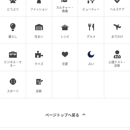
カルチャー・
どうぶつ
ファッション
ビューティー
ヘルスケア
教養
暮らし
住まい
レシピ
グルメ
おでかけ
ビジネス・マ
心理テスト・
クイズ
恋愛
占い
ネー
診断
スポーツ
診断
ページトップへ戻る