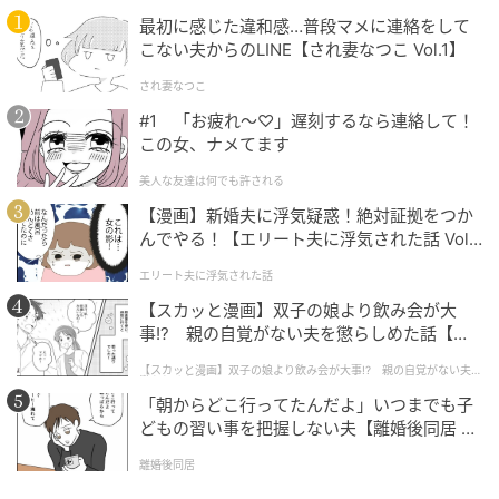
最初に感じた違和感…普段マメに連絡をして
シゲノブ ハツエ
こない夫からのLINE【され妻なつこ Vol.1】
料理家
され妻なつこ
#1 「お疲れ〜♡」遅刻するなら連絡して！
料理研究家のアシスタントを経て独立。昔から受け継
この女、ナメてます
がれてきた味を大切にしつつ、現代的なセンスで提案
美人な友達は何でも許される
する作りやすいレシピが人気。韓国はじめ、世界各地
【漫画】新婚夫に浮気疑惑！絶対証拠をつか
を旅して覚えた味の再現にも定評がある。『食べたい
んでやる！【エリート夫に浮気された話 Vol.
作りたい現地味 もっと！おうち韓食』(主婦の友社）、
1】
エリート夫に浮気された話
『罪悪感ゼロつまみ』（主婦と生活社）ほか著書多
【スカッと漫画】双子の娘より飲み会が大
数。
事!? 親の自覚がない夫を懲らしめた話【第1
話】
【スカッと漫画】双子の娘より飲み会が大事!? 親の自覚がない夫を
懲らしめた話
「朝からどこ行ってたんだよ」いつまでも子
（『オレンジページ』2026年6月2日号より）
どもの習い事を把握しない夫【離婚後同居 Vo
l.1】
離婚後同居
元記事で読む