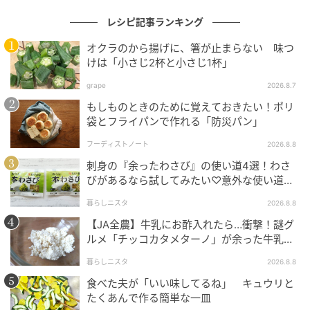
次の記事
レシピ記事ランキング
ジューシーパインとココナッツの米粉マフィ
オクラのから揚げに、箸が止まらない 味つ
ン
けは「小さじ2杯と小さじ1杯」
grape
2026.8.7
の記事をもっとみる
もしものときのために覚えておきたい！ポリ
袋とフライパンで作れる「防災パン」
フーディストノート
2026.8.8
刺身の『余ったわさび』の使い道4選！わさ
びがあるなら試してみたい♡意外な使い道を
検証
暮らしニスタ
2026.8.8
【JA全農】牛乳にお酢入れたら…衝撃！謎グ
ルメ「チッコカタメターノ」が余った牛乳の
救世主でした。
暮らしニスタ
2026.8.8
食べた夫が「いい味してるね」 キュウリと
たくあんで作る簡単な一皿