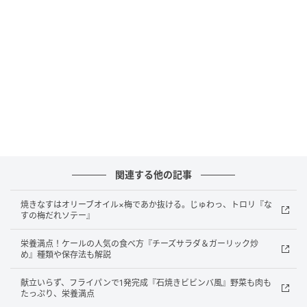
削り節……1パック（約2g）
ポン酢しょうゆ……大さじ1/2
作り方
（1）オクラを切る
オクラはへたを切り、がくのまわりを薄く削って薄い
小口切りにする。
関連する他の記事
（2）ボールで混ぜる
焼きなすはオリーブオイル×梅であか抜ける。じゅわっ、トロリ『な
すの梅だれソテー』
ボールにオクラと納豆、ポン酢しょうゆを入れて混ぜ
栄養満点！ケールの人気の食べ方『チーズサラダ＆ガーリック炒
合わせ、器に盛って削り節をのせる。
め』種類や保存法も解説
献立いらず、フライパンで1発完成『石焼きビビンバ風』野菜も肉も
生のオクラのシャキシャキとした食感も◎。さっぱり
たっぷり、栄養満点
とした味わいで食べやすく、箸休めにもぴったりな一