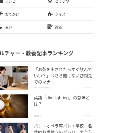
レシピ
どうぶつ
おでかけ
クイズ
占い
診断
ルチャー・教養記事ランキング
「お茶を出されたらすぐ飲んで
いい？」今さら聞けない訪問先
でのマナー
beauty news tokyo
2026.8.7
英語「dim lighting」の意味と
は？
朝時間.jp
2026.8.7
パリ・オペラ座バレエ学校、名
教師お墨付きのバレリーナたち