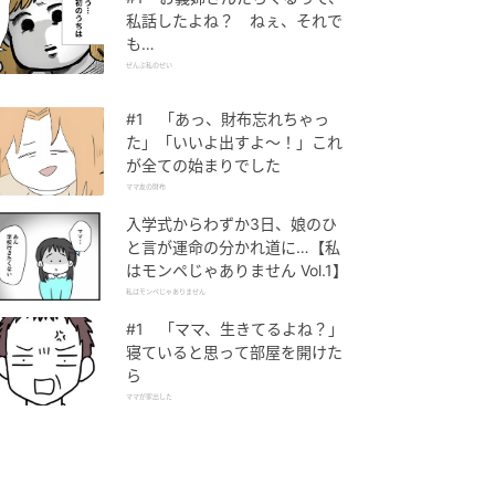
私話したよね？ ねぇ、それで
も…
ぜんぶ私のせい
#1 「あっ、財布忘れちゃっ
た」「いいよ出すよ〜！」これ
が全ての始まりでした
ママ友の財布
入学式からわずか3日、娘のひ
と言が運命の分かれ道に…【私
はモンペじゃありません Vol.1】
私はモンペじゃありません
#1 「ママ、生きてるよね？」
寝ていると思って部屋を開けた
ら
ママが家出した