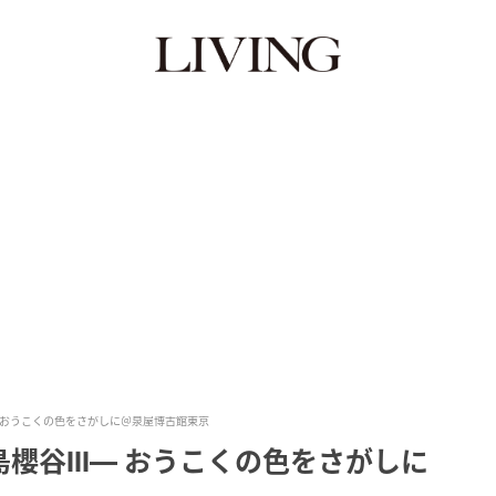
― おうこくの色をさがしに＠泉屋博古館東京
櫻谷III― おうこくの色をさがしに