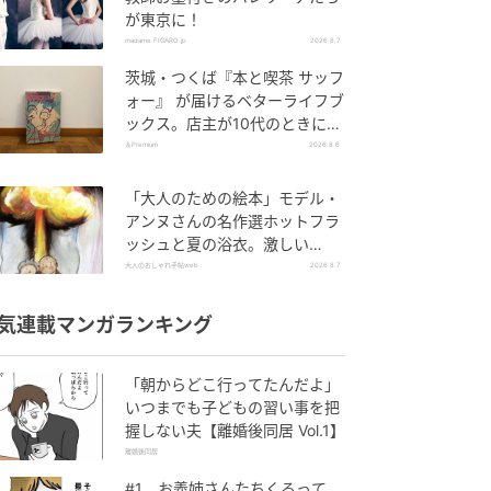
が東京に！
madame FIGARO.jp
2026.8.7
茨城・つくば『本と喫茶 サッフ
ォー』 が届けるベターライフブ
ックス。店主が10代のときに、
私の生き方を変えた本として挙
＆Premium
2026.8.6
げてくれた本は『くちびるから
散弾銃』。
「大人のための絵本」モデル・
アンヌさんの名作選ホットフラ
ッシュと夏の浴衣。激しい
「熱」が教えてくれた平和の絵
大人のおしゃれ手帖web
2026.8.7
本～『風が吹くとき』『やば
っ！』～vol.47
気連載マンガランキング
「朝からどこ行ってたんだよ」
いつまでも子どもの習い事を把
握しない夫【離婚後同居 Vol.1】
離婚後同居
#1 お義姉さんたちくるって、