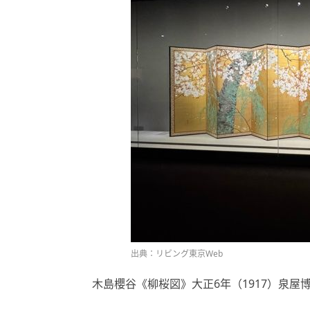
出典：リビング東京Web
木島櫻谷《柳桜図》大正6年（1917）泉屋