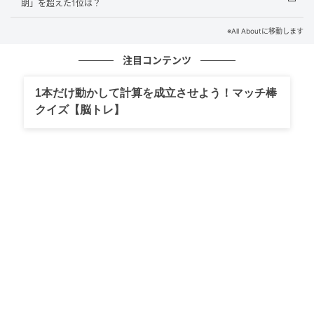
ューを飾っています。圧倒的な演技力と存在感で世界
朗」を超えた1位は？
の映画ファンを魅了したエピソードは、今なお伝説的
※All Aboutに移動します
に語り継がれており、堂々の1位に輝きました。
注目コンテンツ
1本だけ動かして計算を成立させよう！マッチ棒
回答者コメント
クイズ【脳トレ】
「年齢がまだ若いのでハリウッドデビューしていたと
は驚かされました」（20代女性／東京都）
「日本国内で堅実に活動しているイメージだったので
驚きました。たくさんの事にチャレンジ出来ていて素
晴らしいですね」（40代女性／千葉県）
「小さい頃から活躍していたとはいえ世界にまで進出
してると思わなかった」（30代女性／千葉県）