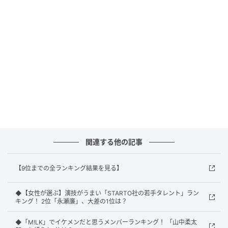
「喋り方が独特なので、どのような演技をするのか気
になる」（30代女性／東京都）
「モデルとタレントというイメージが強かったので、
ハリウッドデビューしていたことに驚いたから」（30
代女性／石川県）
1位：芦田愛菜／98票
関連する他の記事
幼少期から天才子役として名高いキャリアを築き、現
【9位までの全ランキング結果を見る】
在は知性派俳優としてマルチに活躍する芦田愛菜さ
ん。わずか9歳の頃に、ギレルモ・デル・トロ監督のSF
◆【女性が選ぶ】演技がうまい「STARTO社の若手タレント」ラン
超大作映画『パシフィック・リム』で主人公の幼少期
キング！ 2位「永瀬廉」、大差の1位は？
という重要な役どころを演じ、鮮烈なハリウッドデビ
◆「M!LK」でイケメンだと思うメンバーランキング！ 「山中柔太