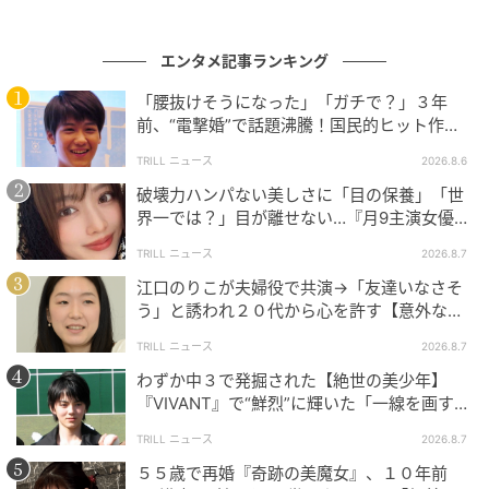
エンタメ記事ランキング
「腰抜けそうになった」「ガチで？」３年
前、“電撃婚”で話題沸騰！国民的ヒット作
『逃げ恥』で異彩放った【国宝級イケメン】
TRILL ニュース
2026.8.6
破壊力ハンパない美しさに「目の保養」「世
界一では？」目が離せない…『月9主演女優
（34歳）』“極上”美ショットがすごい
TRILL ニュース
2026.8.7
江口のりこが夫婦役で共演→「友達いなさそ
う」と誘われ２０代から心を許す【意外な親
友芸人】とは？
TRILL ニュース
2026.8.7
わずか中３で発掘された【絶世の美少年】
『VIVANT』で“鮮烈”に輝いた「一線を画す」
イケメン俳優
TRILL ニュース
2026.8.7
５５歳で再婚『奇跡の美魔女』、１０年前