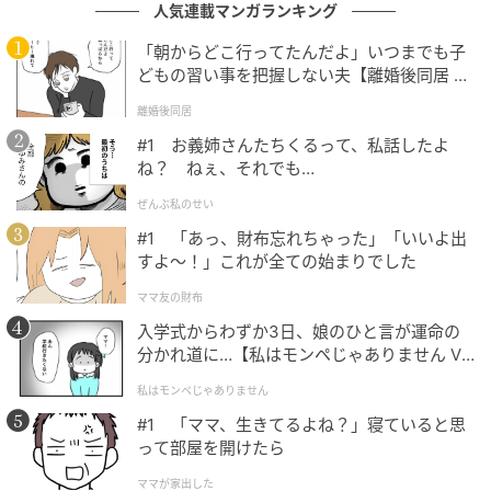
人気連載マンガランキング
※回答者からのコメントは原文ママです
「朝からどこ行ってたんだよ」いつまでも子
※記事内容は執筆時点のものです。最新の内容をご確
どもの習い事を把握しない夫【離婚後同居 Vo
認ください
l.1】
離婚後同居
#1 お義姉さんたちくるって、私話したよ
文：坂上 恵
ね？ ねぇ、それでも…
元記事で読む
ぜんぶ私のせい
#1 「あっ、財布忘れちゃった」「いいよ出
次の記事
すよ〜！」これが全ての始まりでした
「面倒見がいい」と思う嵐のメンバーランキ
ママ友の財布
ング！ 2位「櫻井翔」を抑えた1位は？【2026
入学式からわずか3日、娘のひと言が運命の
年調査】
分かれ道に…【私はモンペじゃありません Vo
l.1】
の記事をもっとみる
私はモンペじゃありません
#1 「ママ、生きてるよね？」寝ていると思
って部屋を開けたら
ママが家出した