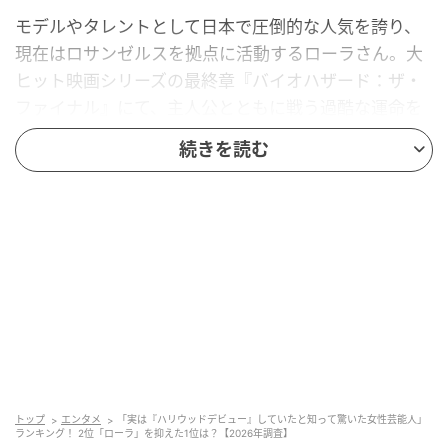
モデルやタレントとして日本で圧倒的な人気を誇り、
現在はロサンゼルスを拠点に活動するローラさん。大
ヒット映画シリーズの最終章『バイオハザード：ザ・
ファイナル』にて、主人公とともに戦う過酷な運命を
背負った女性戦士役として出演し、念願のハリウッド
続きを読む
デビューを果たしました。劇中での本格的なアクショ
ンや凛とした佇まいは、普段のバラエティー番組で見
せる天真らんまんなキャラクターとのギャップが大き
く、多くの視聴者を驚かせました。
回答者コメント
「明るいおバカキャラというイメージで演技からは程
遠い印象があったからです」（30代女性／千葉県）
トップ
エンタメ
「実は『ハリウッドデビュー』していたと知って驚いた女性芸能人」
ランキング！ 2位「ローラ」を抑えた1位は？【2026年調査】