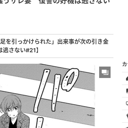
嗤うサレ妻 復讐の好機は逃さない
「足を引っかけられた」出来事が次の引き金
逃さない#21】
カ