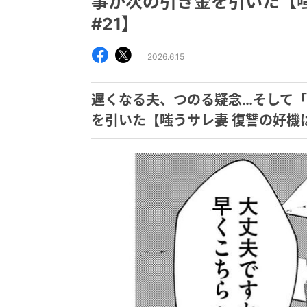
事が次の引き金を引いた【
#21】
2026.6.15
遅くなる夫、つのる疑念…そして
を引いた【嗤うサレ妻 復讐の好機は