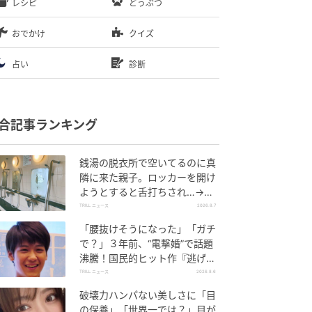
レシピ
どうぶつ
おでかけ
クイズ
占い
診断
合記事ランキング
銭湯の脱衣所で空いてるのに真
隣に来た親子。ロッカーを開け
ようとすると舌打ちされ…→直
後、娘の放った“純粋な一言”に
TRILL ニュース
2026.8.7
「心の中で拍手」
「腰抜けそうになった」「ガチ
で？」３年前、“電撃婚”で話題
沸騰！国民的ヒット作『逃げ
恥』で異彩放った【国宝級イケ
TRILL ニュース
2026.8.6
メン】
破壊力ハンパない美しさに「目
の保養」「世界一では？」目が