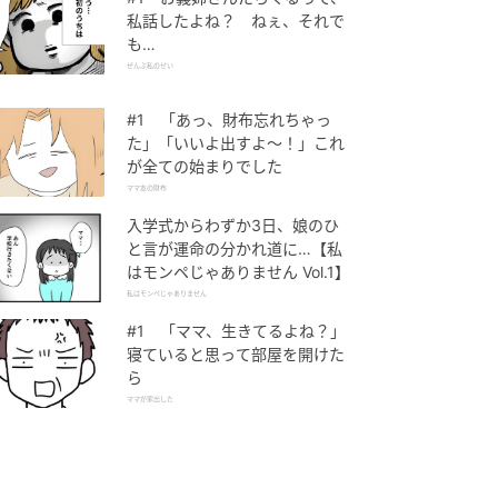
私話したよね？ ねぇ、それで
も…
ぜんぶ私のせい
#1 「あっ、財布忘れちゃっ
た」「いいよ出すよ〜！」これ
が全ての始まりでした
ママ友の財布
入学式からわずか3日、娘のひ
と言が運命の分かれ道に…【私
はモンペじゃありません Vol.1】
私はモンペじゃありません
#1 「ママ、生きてるよね？」
寝ていると思って部屋を開けた
ら
ママが家出した