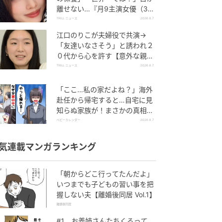
離せない…『月9主演女優（34
歳）』“極上”美ショットがすご
TRILL ニュース
2026.8.7
い
江口のりこが夫婦役で共演→
「友達いなさそう」と誘われ２
０代から心を許す【意外な親友
芸人】とは？
TRILL ニュース
2026.8.7
「ここ…私の家だよね？」海外
赴任から帰宅すると…自宅に見
知らぬ家族が！まさかの真相と
は！？
ベビーカレンダー
2026.8.7
気連載マンガランキング
「朝からどこ行ってたんだよ」
いつまでも子どもの習い事を把
握しない夫【離婚後同居 Vol.1】
離婚後同居
#1 お義姉さんたちくるって、