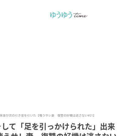
来事が次の引き金を引いた【嗤うサレ妻 復讐の好機は逃さない#21】
そして「足を引っかけられた」出来