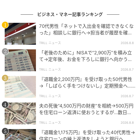
仮に年間120万円のうち、毎月7万円（年間84万円）を
ビジネス・マネー記事ランキング
小規模企業共済に積み立てていた場合はどうだったの
でしょうか。
70代男性「ネットで入出金を確認できなくな
った」相談しに銀行へ→担当者が履歴を確認
Hさんの課税所得は約400万円です。所得税率は20％、
したところ…判明した“恐ろしい事実”
TRILL ニュース
2026.8.8
住民税は約10％のため、約25万円の節税効果が見込め
「老後のために」NISAで“2,900万”を積み立
た可能性があります。
て→定年後、お金を下ろしに銀行へ向かう
が…60代男性を襲った“想定外の落とし穴”
※所得税率は所得金額により変動します。
TRILL ニュース
2026.8.7
『退職金2,200万円』を受け取った50代男性
Hさんは「そっちの方が自分には向いていたかも」と
→「しばらく手をつけないし」定期預金へ…4
年後、通帳を見て“青ざめたワケ”
残念そうでした。
TRILL ニュース
2026.8.7
夫の死後“4,500万円の財産”を相続→500万円
を住宅ローン返済に使おうとするが…数日
向き不向きは、人それぞれ
後、判明した事実に妻が“絶句したワケ”
TRILL ニュース
2026.8.8
『退職金1,175万円』を受け取った40代男性→
Hさんは最近「自分に合った」制度はなにかを考える
住宅ローンの繰上返済をしようと銀行へ…し