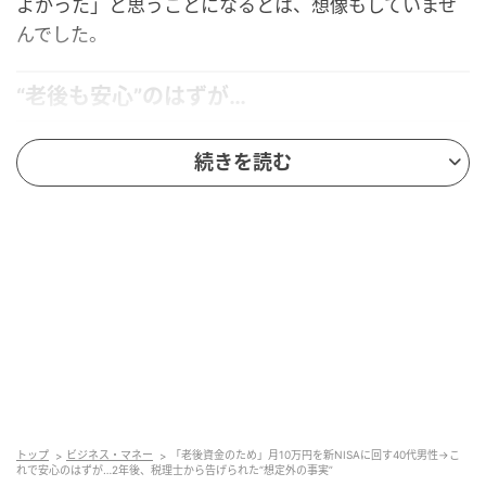
よかった」と思うことになるとは、想像もしていませ
んでした。
“老後も安心”のはずが…
48歳のHさんは個人事業主として働くWebデザイナー
続きを読む
です。収入は700万円。
その頃、「フリーランスはいつどうなるか分からない
から心配だね」と妻に将来の不安を話していました。
そこで、「老後資金には新NISAがいいらしい」と周り
が話していたことから、新NISAをはじめようと思った
そうです。投資金額は毎月10万円。
しかし想定外だったのは、所得税、住民税、国民健康
保険などを支払うと、手元に残るお金が思ったより少
トップ
ビジネス・マネー
「老後資金のため」月10万円を新NISAに回す40代男性→こ
れで安心のはずが…2年後、税理士から告げられた“想定外の事実”