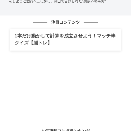
をしようと銀行へ…しかし、窓口で告げられた“想定外の事実”
新NISAと小規模企業共済の違い
注目コンテンツ
小規模企業共済は、個人事業主や会社役員などが将来
の退職金代わりに備える制度であり、次のようなメリ
1本だけ動かして計算を成立させよう！マッチ棒
ットがあります。
クイズ【脳トレ】
・掛金は全額所得控除の対象となるため、所得税や住
民税の負担軽減
・受取り方によっては退職所得控除などを利用でき、
税負担を抑えられる場合がある
・長期間加入することで、掛金を上回る共済金を受け
取れるケースがある
掛金は月々1,000円から70,000円の範囲で選べ、掛金
の範囲で低利率の借入ができる点もメリットです。
人気連載マンガランキング