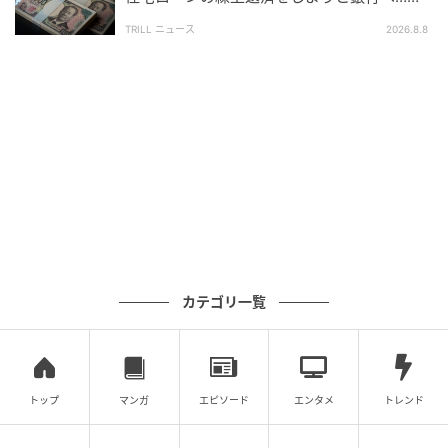
ようになり、内容を理解してから選択することの大切
かし、窓口で告げられた“想定外の事実”
TRILL ニュース
2026.8.8
さを実感したそうです。
話題の制度をなんとなく選ぶのではなく、将来設計や
生活資金に合った制度を選ぶことが大切なのではない
でしょうか。
執筆：税理士・元国税調査官 神崎遊
国税組織で12年間勤務し、法人税調査を中心に200件
以上の税務調査に従事。現在は「ゆとり税務会計」を
カテゴリ一覧
運営し、中小企業・個人事業主の税務支援を行ってい
る。
次の記事
トップ
マンガ
エピソード
エンタメ
トレンド
#1 お義姉さんたちくるって、私話したよ
ね？ ねぇ、それでも…