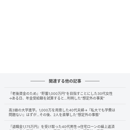
なかったことです。
妻からは「将来の備えもいいけど、いまの生活も少し
は充実させたい」と言われ、複雑な気持ちを抱えてい
ました。
さらに「あくまで投資だから減ることもあるんじゃな
いの」と心配されていました。
それから2年後、確定申告の相談中に「新NISAしてお
けば間違いはないですよね？」と税理士に伝えまし
た。
関連する他の記事
しかし、予想外の返答だったといいます。
『老後資金のため』“貯蓄1,000万円”を目指すことにした30代女性
→ある日、年金受給額を試算すると…判明した“想定外の事実”
「新NISAだけでなく、小規模企業共済や他の制度も選
高3娘の大学進学。1,000万を用意した40代夫婦→『私大でも学費は
択肢に入れてよかったかもしれませんね」
問題ない』はずが…その後、2人を直撃した“想定外の事態”
『退職金1,175万円』を受け取った40代男性→住宅ローンの繰上返済