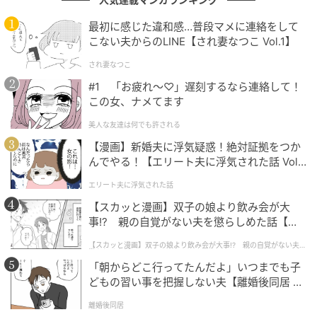
※240か月未満での自己都合による解約などの場合、元
最初に感じた違和感…普段マメに連絡をして
こない夫からのLINE【され妻なつこ Vol.1】
本割れする可能性があります。
され妻なつこ
一方、新NISAには、積立投資向けの「つみたて投資
#1 「お疲れ〜♡」遅刻するなら連絡して！
枠」と、個別株などにも投資できる「成長投資枠」が
この女、ナメてます
あります
。
美人な友達は何でも許される
年間投資枠は、つみたて投資枠120万円、成長投資枠
【漫画】新婚夫に浮気疑惑！絶対証拠をつか
んでやる！【エリート夫に浮気された話 Vol.
240万円の合計360万円です。
1】
エリート夫に浮気された話
また、非課税で保有できる投資元本は1,800万円まで
【スカッと漫画】双子の娘より飲み会が大
で、NISA口座内で得た売却益や配当などは非課税とな
事!? 親の自覚がない夫を懲らしめた話【第1
話】
ります。
【スカッと漫画】双子の娘より飲み会が大事!? 親の自覚がない夫を
懲らしめた話
「朝からどこ行ってたんだよ」いつまでも子
どもの習い事を把握しない夫【離婚後同居 Vo
「ちゃんと調べておけばよかった…」
l.1】
離婚後同居