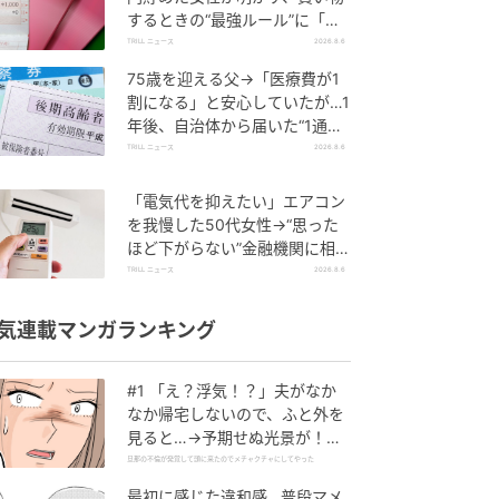
するときの“最強ルール”に「効
果的」「物欲を減らすことがで
TRILL ニュース
2026.8.6
きる」
75歳を迎える父→「医療費が1
割になる」と安心していたが…1
年後、自治体から届いた“1通の
通知”に50代娘が絶句したワケ
TRILL ニュース
2026.8.6
「電気代を抑えたい」エアコン
を我慢した50代女性→“思った
ほど下がらない”金融機関に相談
すると…返ってきた”意外な答
TRILL ニュース
2026.8.6
え”
気連載マンガランキング
#1 「え？浮気！？」夫がなか
なか帰宅しないので、ふと外を
見ると…→予期せぬ光景が！｜
旦那の不倫が発覚して頭に来た
旦那の不倫が発覚して頭に来たのでメチャクチャにしてやった
のでメチャクチャにしてやった
最初に感じた違和感…普段マメ