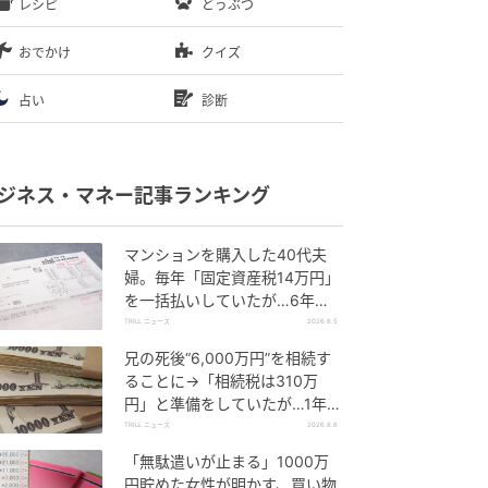
レシピ
どうぶつ
おでかけ
クイズ
占い
診断
ジネス・マネー記事ランキング
マンションを購入した40代夫
婦。毎年「固定資産税14万円」
を一括払いしていたが…6年
後、役所から届いた“1通の通
TRILL ニュース
2026.8.5
知”に絶句
兄の死後“6,000万円”を相続す
ることに→「相続税は310万
円」と準備をしていたが…1年
後、60代妹を直撃した“想定外
TRILL ニュース
2026.8.6
の大誤算”
「無駄遣いが止まる」1000万
円貯めた女性が明かす、買い物