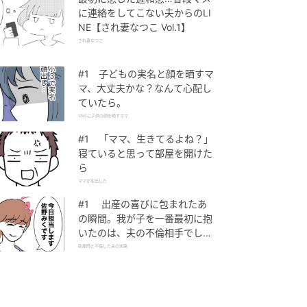
に連絡をしてこない夫からのLI
NE【され妻なつこ Vol.1】
され妻なつこ
#1 子どもの実名と顔を晒すマ
マ、大丈夫かな？なんて心配し
ていたら。
SNSに子供の顔を晒すママ
#1 「ママ、生きてるよね？」
寝ていると思って部屋を開けた
ら
ママが家出した
#1 出産の喜びに包まれたあ
の瞬間。我が子を一番最初に抱
いたのは、夫の不倫相手でし
た。
助産師と不倫した夫の末路