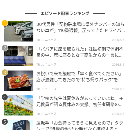
#1 お義姉さんたちくるって、私話したよ
ね？ ねぇ、それでも…
エピソード記事ランキング
30代男性「契約駐車場に県外ナンバーの知ら
ない車が」110番通報。戻ってきたドライバー
の記事をもっとみる
の“言い分”に「口論になった」
TRILL ニュース
2026.8.5
「ババアに席を取られた」妊娠初期で体調不
良の中、席に座ると女子高生からの一言に
「悲しい気持ちは今でも忘れない」
TRILL ニュース
2026.8.5
お祝いで来た鰻屋で「早く食べてください」
店が混雑してきたので“持ち帰りパック”を依
頼すると“店員の対応”に「今でも腹立たし
TRILL ニュース
2026.8.5
い」
「学校の先生は夏休みがあっていいよね」→
元教員が語る夏休みの実態。初任者研修の裏
側に「今でも思い出す」
TRILL ニュース
2026.8.5
運転手「お金持ってそうに見えたので」タク
シーで“待機料金”の説明がなく確認すると…