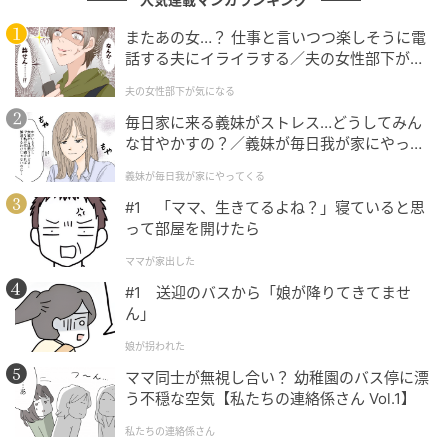
を心ゆくまで味わいたいですね。
またあの女…？ 仕事と言いつつ楽しそうに電
話する夫にイライラする／夫の女性部下が気
※本記事では読者の皆さんに投稿していただいた体験
になる（1）【夫婦の危機 まんが】
夫の女性部下が気になる
談を紹介しています。
毎日家に来る義妹がストレス…どうしてみん
※自社で募集したエピソードに基づき、編集部にて事
な甘やかすの？／義妹が毎日我が家にやって
実確認および表現の精査を行った上で公開していま
くる（1）【義父母がシンドイんです！ まん
義妹が毎日我が家にやってくる
す。
が】
#1 「ママ、生きてるよね？」寝ていると思
アンケート実施日：2025年4月30日
って部屋を開けたら
投稿方法：TRILL 募集フォームより
ママが家出した
投稿者：60代女性、自営業
#1 送迎のバスから「娘が降りてきてませ
ん」
娘が拐われた
【エピソード募集】日常のちょっとした体験、TRILL
でシェアしませんか？【2分で完了・匿名】
ママ同士が無視し合い？ 幼稚園のバス停に漂
う不穏な空気【私たちの連絡係さん Vol.1】
次の記事
私たちの連絡係さん