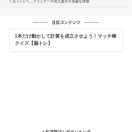
くなっていて…プランナーが見た夏の不思議な体験
「今後は新大阪を過ぎてから開く」と心に決めたとい
います。
注目コンテンツ
「今だから笑える」ためにも、旅のマナーは慎
1本だけ動かして計算を成立させよう！マッチ棒
重に
クイズ【脳トレ】
Aさんにとってこの出来事は、旅のテンションが一気に
下がる“苦い教訓”となりました。
とはいえ、日常ではなかなか経験できない失敗こそ、
あとから思い返せばちょっと笑える“旅の味わい”にな
るのかもしれません。
新幹線や公共の場での飲食は、ほんの少しの気遣い
で、お互いが気持ちよく過ごせるもの。次の旅では、
もう一歩だけ周囲に目を配りながら、お弁当とビール
人気連載マンガランキング