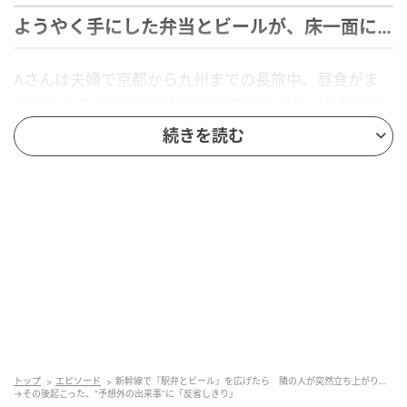
ようやく手にした弁当とビールが、床一面に…
Aさんは夫婦で京都から九州までの長旅中、昼食がま
だだったこともあり新幹線の中で駅弁とビールを広げ
て、ようやく食事にありつけたといいます。
続きを読む
座席は3人席の真ん中。夫は通路側に座っていました。
食事を始めたそのとき、わずか10分後、新大阪駅に到
着。
窓際の若い女性が突然立ち上がり、降車の気配を見せ
たのです。
慌てた夫が立ち上がろうとした際、手元が狂い、持っ
ていたビールとお弁当を床にひっくり返してしまう事
態に。足元や周囲の床はビールでびしょ濡れ。ティッ
トップ
エピソード
新幹線で『駅弁とビール』を広げたら 隣の人が突然立ち上がり…
→その後起こった、“予想外の出来事”に「反省しきり」
シュを使い果たしても匂いは残り、まさに“惨事”となっ