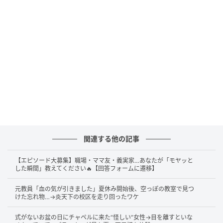
てしまいました。
悪気はなくても…周囲の視線が痛い
急な事態にAさん夫婦は混乱し、「降りるならもっと
早く言ってくれたら…」とぼやくも、降りた女性も声を
かけるべきか迷ったのかもしれません。
しかしその後も、前の席の女性にはずっとにらまれ続
関連する他の記事
け、周囲の乗客も不快そうな表情だったといいます。
【エピソード大募集】職場・ママ友・義実家…あなたが「モヤッと
本人たちは
反省しきり
。それでも、「弁当とビールを
した瞬間」教えてください🔥【回答フォームに遷移】
飲むときは周りに配慮、肝に銘じました」と自戒する
元教員「血の気が引きました」夏休み開始後、空っぽの教室で見つ
Aさん。
けた忘れ物…→炎天下の校区を走り回ったワケ
新大阪は利用客が多く、短時間での乗降も多いため、
式がないお盆の日にチャペルに来た“怪しい”女性→目を離すといな