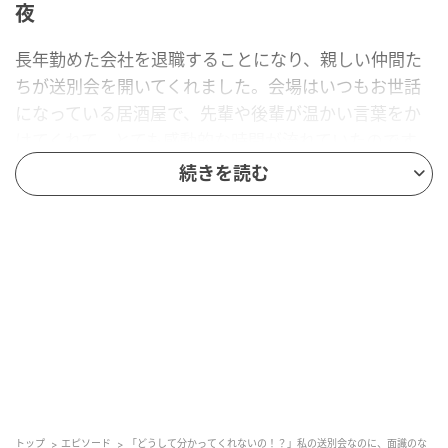
夜
長年勤めた会社を退職することになり、親しい仲間た
ちが送別会を開いてくれました。会場はいつもお世話
になっている居酒屋で、先輩や後輩が温かい言葉をか
けてくれて、とても感動的な時間が流れていたのです。
私はこの会社で働けて本当に幸せだったとしみじみ感
続きを読む
じていましたし、これまでの努力が報われたような最
高の気持ちに浸っていました。しかし、その穏やかな
空気は、ある人物の登場によって一瞬で壊されること
になったのです。
お酒が進み会が盛り上がってきた頃、普段は別部署に
いてほとんど面識のない同僚が、なぜか突然マイクを
握って前に飛び出してきました。周囲が「えっ、あの
子と親しかったっけ？」と困惑する中、その同僚は私
の送別スピーチを始めるかと思いきや、信じられない
トップ
エピソード
「どうして分かってくれないの！？」私の送別会なのに、面識のな