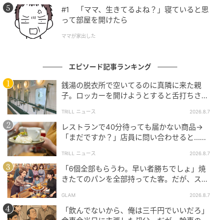
で飲んでいたのでした。社長は「これだけ大勢の大人
#1 「ママ、生きてるよね？」寝ていると思
を前に、これほど図太く自己主張ができる才能は滅多
って部屋を開けたら
にない。ぜひうちの会社の営業職として、その強心臓
ママが家出した
を活かしてくれないか！」と熱烈なスカウトを始めた
のです。あまりに突飛でまさかすぎる展開に、私や先
エピソード記事ランキング
輩たちは完全に置いてけぼりにされ、ただただ呆然と
その様子を見守ることしかできませんでした。
銭湯の脱衣所で空いてるのに真隣に来た親
子。ロッカーを開けようとすると舌打ちさ
すると同僚は、さっきまでの大号泣が嘘だったかのよ
れ…→直後、娘の放った“純粋な一言”に「心の
TRILL ニュース
2026.8.7
中で拍手」
うに素早く涙を拭い、「私を評価してくれるなら、今
レストランで40分待っても届かない商品→
すぐ行きます！」と満面の笑みですぐに受け入れまし
「まだですか？」店員に問い合わせると…そ
た。そして、主役であるはずの私に一言の謝罪も挨拶
の後、“理不尽な対応”に「二度と行っていま
TRILL ニュース
2026.8.7
もないまま、社長と共に上機嫌でその場を去っていき
せん」
「6個全部もらうわ。早い者勝ちでしょ」焼
ました。残された私たちは呆気にとられましたが、結
きたてのパンを全部持ってた客。だが、スタ
果的に厄介者が去り、その後は笑いに包まれた最高の
ッフの一言で状況が一変
GLAM
2026.8.7
送別会を再開することができたのでした。
「飲んでないから、俺は三千円でいいだろ」