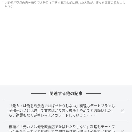
ことに自分がいかに優秀で、これまでにどれだけ会社
い同僚が突然の自分語りで大号泣→困惑する私の前に現れた人物が、彼女を満面の笑みにし
たワケ
に貢献してきたかという、脈絡のない「自分語り」を
延々と熱弁し始めたのでした。
延々と続く自慢話に、周囲の仲間たちからの
冷たい視線
私の思い出話など一言も出てこず、同僚の独壇場と化
した自慢話は１０分以上も続きました。最初は苦笑い
しながら聞いていた先輩たちも、あまりの空気の読め
なさに次第に飽き飽きし始め、やがて誰も同僚の話を
聞かずに無視し始めたのです。会場にはグラスの音だ
関連する他の記事
けが虚しく響き、完全に白けたムードが漂っていまし
たが、同僚は自分の話が遮られたことに気づくと、み
「元カノは俺を飲食店で並ばせたりしない」料理もデートプランも
全部元カノと比較して文句ばかり言う彼氏！やめてとお願いした
るみるうちに顔を真っ赤にさせていきました。
ら、謝罪もなく逆ギレ→エスカレートしていって・・・
後編／「元カノは俺を飲食店で並ばせたりしない」料理もデートプ
みんなが自分を無視していると察した瞬間、その同僚
ランも全部元カノと比較して文句ばかり言う彼氏！やめてとお願い