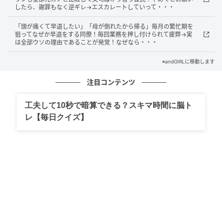
は突然、子供のように大声を上げて激しく泣き崩れて
したら、謝罪もなく逆ギレ→エスカレートしていって・・・
しまいました。主役であるはずの私はあまりの恐怖と
「頭が痛くて早退したい」「母が倒れたから帰る」毎月の繁忙期を
困惑にフリーズしてしまい、先輩たちも言葉を失って
狙ってなぜか早退をする同僚！毎回業務を押し付けられて疲弊→実
は全部ウソの理由であることが発覚！なぜなら・・・
会場は完全に凍りついてしまったのです。せっかくの
感動的な送別会が、一人の暴走によって台無しになっ
※andGIRLに移動します
ていく中、私たちはただただ嵐が過ぎ去るのを待つし
注目コンテンツ
かない絶望的な状況に追い込まれていました。
工夫して10秒で暗算できる？スキマ時間に脳ト
レ【毎日クイズ】
悲しみで、叫び声を上げる同僚の姿・・・
涙を流しながらその同僚は、「どうして誰も私の凄さ
を分かってくれないの！」と居酒屋全体に響き渡るよ
うな声で叫び続けました。完全に被害者面をして泣き
叫ぶ姿に、周囲の誰もが呆れ果ててしまい、声をかけ
ることすらできずにいました。私の新しい一歩を踏み
出す夜は、このまま最悪な思い出として終わってしま