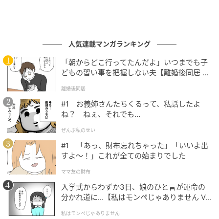
うのだろうと誰もが確信したそのとき、私たちのすぐ
隣のテーブル席から、一人の男性がゆっくりと立ち上
がったのです。
人気連載マンガランキング
その男性は、上品なスーツを身にまとった見知らぬ人
物でした。彼は泣き叫ぶ同僚の前に歩み寄ると、驚く
「朝からどこ行ってたんだよ」いつまでも子
どもの習い事を把握しない夫【離婚後同居 Vo
べきことに、とても真剣な表情で「君、素晴らしい根
l.1】
性を持っているね」と声をかけたのです。凍りついて
離婚後同居
いた会場の全員が、その予想外の言葉に耳を疑いまし
#1 お義姉さんたちくるって、私話したよ
ね？ ねぇ、それでも…
た。同僚自身も突然の出来事に涙をピタリと止め、驚
いてぽかんとした表情で、その謎の男性のことをじっ
ぜんぶ私のせい
と見つめ返していました。
#1 「あっ、財布忘れちゃった」「いいよ出
すよ〜！」これが全ての始まりでした
まさかの正体が判明！、怒涛のスカウトが始
ママ友の財布
まった衝撃の展開
入学式からわずか3日、娘のひと言が運命の
分かれ道に…【私はモンペじゃありません Vo
なんとその男性は他社の社長であり、たまたま隣の席
l.1】
私はモンペじゃありません