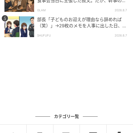
主役の送別会を台無しにするほどの強烈な自己主張
食事会当日に主張した叔父。だが、幹事のい
とこが告げた一言とは
が、まさかの転職成功へと繋がる超展開には驚きです
GLAM
2026.8.7
ね。結果的に厄介な同僚が去り、元の温かい送別会に
部長「子どものお迎えが理由なら辞めれば
戻れたのは、主人公にとっても最高の門出となったは
（笑）」→29枚のメモを人事に出した日、部
長の顔が青ざめたワケ
ずです。
SHUFUFU
2026.8.7
原案／andGIRL編集部 ※andGIRLが25〜35歳の読者を
対象に行った独自アンケートの実体験をもとに制作し
ています
元記事で読む
次の記事
【当日無断キャンセル】悪質行為で大赤字寸
前！残った15名分のコース料理を前に途方に
暮れる店主・・・そこから始まったまさかの
カテゴリ一覧
巻き返し
の記事をもっとみる