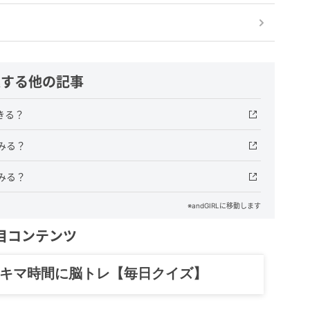
連する他の記事
きる？
みる？
みる？
※andGIRLに移動します
目コンテンツ
スキマ時間に脳トレ【毎日クイズ】