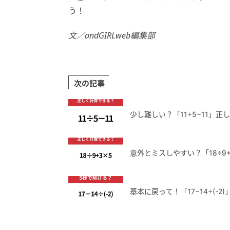
う！
文／andGIRLweb編集部
次の記事
少し難しい？「11÷5−11」
意外とミスしやすい？「18÷9
基本に戻って！「17−14÷(-2