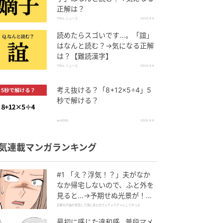
正解は？
TRILL ニュース
2026.8.6
読めたらスゴいです…。「誼」
はなんと読む？→気になる正解
は？【難読漢字】
TRILL ニュース
2026.8.6
考え抜ける？「8+12×5÷4」5
秒で解ける？
andGIRL
2026.8.6
気連載マンガランキング
#1 「え？浮気！？」夫がなか
なか帰宅しないので、ふと外を
見ると…→予期せぬ光景が！｜
旦那の不倫が発覚して頭に来た
旦那の不倫が発覚して頭に来たのでメチャクチャにしてやった
のでメチャクチャにしてやった
最初に感じた違和感…普段マメ