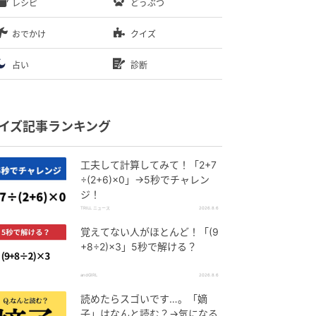
レシピ
どうぶつ
おでかけ
クイズ
占い
診断
イズ記事ランキング
工夫して計算してみて！「2+7
÷(2+6)×0」→5秒でチャレン
ジ！
TRILL ニュース
2026.8.6
覚えてない人がほとんど！「(9
+8÷2)×3」5秒で解ける？
andGIRL
2026.8.6
読めたらスゴいです…。「嫡
子」はなんと読む？→気になる