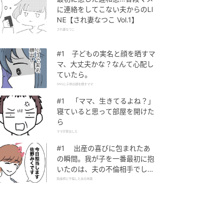
に連絡をしてこない夫からのLI
NE【され妻なつこ Vol.1】
され妻なつこ
#1 子どもの実名と顔を晒すマ
マ、大丈夫かな？なんて心配し
ていたら。
SNSに子供の顔を晒すママ
#1 「ママ、生きてるよね？」
寝ていると思って部屋を開けた
ら
ママが家出した
#1 出産の喜びに包まれたあ
の瞬間。我が子を一番最初に抱
いたのは、夫の不倫相手でし
た。
助産師と不倫した夫の末路