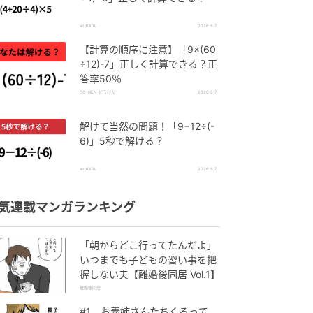
andGIRL
2026.8.7
【計算の順序に注意】「9×(60
÷12)-7」正しく計算できる？正
答率50％
DO-GEN どうげん
2026.8.7
解けて当然の問題！「9−12÷(-
6)」5秒で解ける？
andGIRL
2026.8.7
気連載マンガランキング
「朝からどこ行ってたんだよ」
いつまでも子どもの習い事を把
握しない夫【離婚後同居 Vol.1】
離婚後同居
#1 お義姉さんたちくるって、