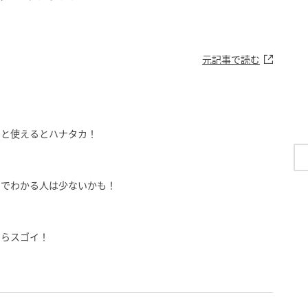
元記事で読む
っと使えるとハナタカ！
までわかる人は少ないかも！
たらスゴイ！