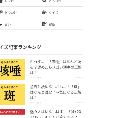
レシピ
どうぶつ
おでかけ
クイズ
占い
診断
イズ記事ランキング
むっず…！「咳唾」はなんと読
む？読めたらスゴい漢字の正解
は？
TRILL ニュース
2026.8.7
意外と読めないかも…！「斑」
はなんと読む？→気になる正解
は？
TRILL ニュース
2026.8.7
迷う人はいないはず！「(4+20
÷4)×5」正しく計算できる？