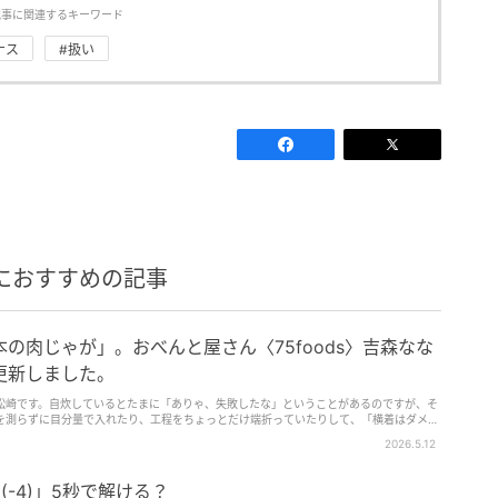
記事に関連するキーワード
ナス
#扱い
におすすめの記事
の肉じゃが」。おべんと屋さん〈75foods〉吉森なな
更新しました。
松崎です。自炊しているとたまに「ありゃ、失敗したな」ということがあるのですが、そ
を測らずに目分量で入れたり、工程をちょっとだけ端折っていたりして、「横着はダメだ
に、サボってしまってはいけませんね。今回は、前回の「基本のだし巻き」に続いて基本
2026.5.12
ピ通りにきちんと作ることが、料理上手への第一歩です。
(-4)」5秒で解ける？