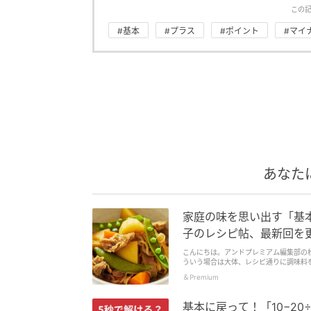
この
#基本
#プラス
#ポイント
#マイ
あなた
家庭の味を思い出す「基本
子のレシピ帖、最新回を
こんにちは。アンドプレミアム編集部の
ういう場合は大体、レシピ通りに調味料
なあ」と反省します。レシピに頼るわり
＆Premium
シリーズより、肉じゃがをご紹介。レシ
基本に戻って！「10−20÷