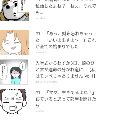
私話したよね？ ねぇ、それで
も…
ぜんぶ私のせい
#1 「あっ、財布忘れちゃっ
た」「いいよ出すよ〜！」これ
が全ての始まりでした
ママ友の財布
入学式からわずか3日、娘のひ
と言が運命の分かれ道に…【私
はモンペじゃありません Vol.1】
私はモンペじゃありません
#1 「ママ、生きてるよね？」
寝ていると思って部屋を開けた
ら
ママが家出した