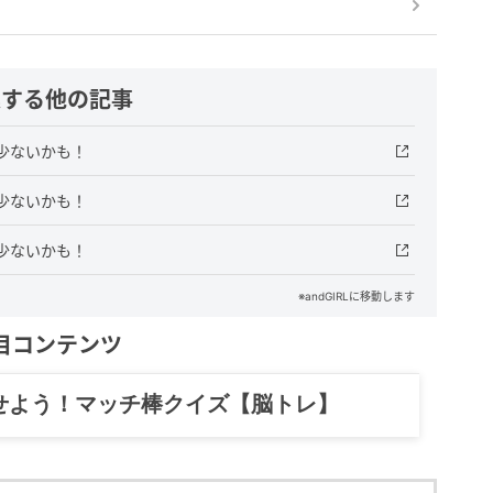
連する他の記事
少ないかも！
少ないかも！
少ないかも！
※andGIRLに移動します
目コンテンツ
せよう！マッチ棒クイズ【脳トレ】