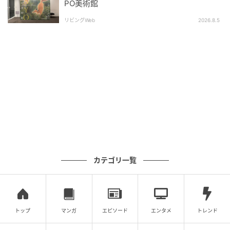
PO美術館
リビングWeb
2026.8.5
〈SOSHIOTSUKI〉デザイナー・大月壮士さん
小木
2000年代は、エディ・スリマンやトム・ブラウン、ト
カテゴリ一覧
ム・フォードらの活躍によって、細身で構築的なスー
ツが時代の主流になりました。その中で、〈アルマー
ニ〉が築いた、肩の構築を抑えた身体に沿うソフトス
ーツは、シルエットとしては真逆の存在だったと思い
トップ
マンガ
エピソード
エンタメ
トレンド
ます。でも今振り返ると、その軽さや柔らかさ、シル