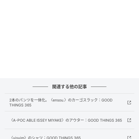
にメンズウェアレーベル〈SOSHIOTSUKI〉を立ち上げ
る。2016年「LVMH PRIZE 2016」のショートリスト
にノミネート。2023年にはRakuten Fashion Week
TOKYOにてランウェイショーを発表。2025年「LVMH
PRIZE 2025」でグランプリを受賞し、今年1月にはPitti
Immagine Uomo 109のゲストデザイナーとしてラン
ウェイショーを発表。
profile
山﨑潤祐
関連する他の記事
やまさき・じゅんすけ／エディター。『DAZED &
2本のパンツを一体化。〈ensou.〉のカーゴスラック：GOOD
THINGS 365
CONFUSED JAPAN』『VOGUE HOMMES JAPAN』
『FREE MAGAZINE』などを経て、ファッションアーカ
〈A-POC ABLE ISSEY MIYAKE〉のアウター：GOOD THINGS 365
イブにも着目する自身のパブリケーション
『198201111959』を創刊。雑誌・書籍編集のほかに
〈visvim〉のシャツ：GOOD THINGS 365