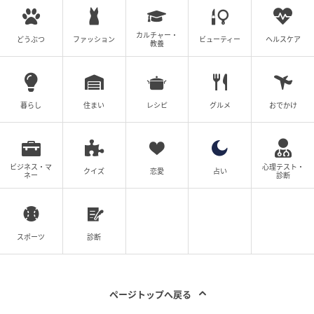
エットに残された余白が、あらためて新鮮に見えるん
ですよね。
カルチャー・
どうぶつ
ファッション
ビューティー
ヘルスケア
教養
大月さんが2024年に自身のブランド
〈SOSHIOTSUKI〉をリブランディングした際のコレク
ションを見ても、〈ジョルジオ アルマーニ〉をはじ
暮らし
住まい
レシピ
グルメ
おでかけ
め、過去のデザインを深く研究した跡が感じられま
す。シルエットだけでなく、色や素材の捉え方にも、
その影響がありますよね。
ビジネス・マ
心理テスト・
クイズ
恋愛
占い
ネー
診断
大月
そうですね。それまでは黒一色の、いわゆる誰もが思
い浮かべる“モード”のような服を作っていました。で
スポーツ
診断
も、だんだん黒であることよりも、服全体が持つ空気
感や、色の奥行きの方が大事なのではないかと思うよ
うになったんです。〈ジョルジオ アルマーニ〉のカラ
ページトップへ戻る
ーパレットをそのまま引用しているわけではありませ