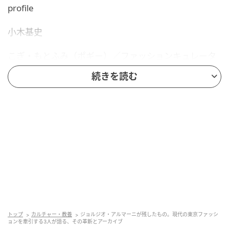
profile
小木基史
こぎ・もとふみ（ポギー）／ファッションキュレータ
ー。1997年、〈UNITED ARROWS〉入社。販売、PRを
続きを読む
経て、〈Liquor，Woman & Tears〉や〈UNITED
ARROWS&SONS〉のディレクターを務める。2018年
独立後は、〈LEVI'S®〉〈Loro Piana〉〈JIMMY
CHOO〉〈PORSCHE〉など世界的ブランドと協業。
HB100やBoF 500にも選出された、クラシックとスト
リートを融合するファッションアイコン。
profile
大月壮士
トップ
カルチャー・教養
ジョルジオ・アルマーニが残したもの。現代の東京ファッシ
ョンを牽引する3人が語る、その革新とアーカイブ
おおつき・そうし／ファッションデザイナー。2015年