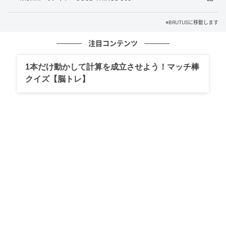
も、ブランドPRやコンサルティングなど幅広く手がけ
る。
※BRUTUSに移動します
注目コンテンツ
スーツの常識を変えた、“軽やかさ”という革新
1本だけ動かして計算を成立させよう！マッチ棒
小木
クイズ【脳トレ】
〈ジョルジオ アルマーニ〉といえば、1980年代から
90年代にかけて世界的な評価を確立したブランドで
す。当時のことについては、僕たちより詳しい方がた
くさんいらっしゃると思いますので、今回はその功績
を踏まえながら、2000年代以降のメンズウェアの変
化、そして今、アルマーニの服がどのように見直され
ているのかをお話しできたらと思っています。