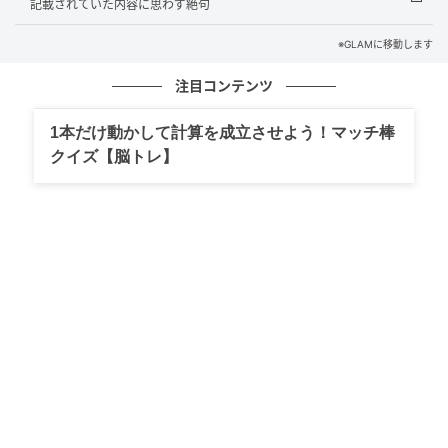
記載されていた内容に思わず絶句
声をかけてほしいというお願いは、まるでなかったこ
とにされていました。買い物のたびに駐車場が塞がっ
※GLAMに移動します
ていないか気を揉む日々でした。
注目コンテンツ
「うちが何回お願いしたと思ってるんだろうね」
1本だけ動かして計算を成立させよう！マッチ棒
クイズ【脳トレ】
「また停まってる…今度こそ、ちゃんとはっきりさせ
よう」
さすがに我慢の限界でした。
私は夫と相談し、駐車場の見える位置に防犯カメラを
設置することにしたのです。
すると数日後、また隣の家の来客の車が、堂々と無断
で停まっている様子がしっかり記録されました。日付
も時刻も、くっきりと残っています。