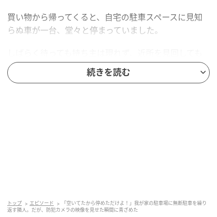
買い物から帰ってくると、自宅の駐車スペースに見知
らぬ車が一台、堂々と停まっていました。
しばらく待っても持ち主は現れず、近所を見回しても
心当たりはありません。仕方なく、道路脇に車を寄せ
続きを読む
て待つことにしました。
三十分ほど経った頃、隣の家の奥さんが平然と現れ
て、その車に乗り込もうとしたのです。
「あの、それ、うちの駐車場なんですけど」
「少しだけだからいいと思って」
「いいと思ってって……勝手に停められても困ります」
トップ
エピソード
「空いてたから停めただけよ！」我が家の駐車場に無断駐車を繰り
「空いてたから停めただけなんです」
返す隣人。だが、防犯カメラの映像を見せた瞬間に青ざめた