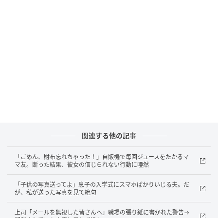
悪びれる様子はまるでありません。
むしろ、何が問題なのと言いたげな顔です。それでも
私は、ぐっと言葉を飲み込んで頼みました。
「次からは、一言だけ声をかけてください。お願いし
ます」
奥さんは「はいはい」と軽く流して、車を出していき
ました。これで終わると思っていたのです。
関連する他の記事
設置した防犯カメラが、すべてを記録していた
「ごめん、財布忘れちゃった！」自販機で毎回ジュースをたかるマ
マ友。断った結果、彼女の信じられない行動に唖然
ところが、その後も同じことが何度も続きました。来
「子供の写真送ってよ」息子の入学式にスマホばかりいじる夫。だ
客用の車を勝手に停めたり、私たちが出かけている日
が、私が送った写真を見て絶句
を狙ったり。
上司「メールを無視した皆さんへ」職場の張り紙に書かれた警告→