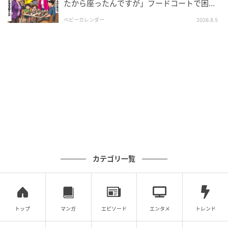
たから座ったんですが」フードコートで困
※本コンテンツ内の画像は、生成AIを利用して作成し
惑…⇒そこへ女性の旦那さんが来ると
ベビーカレンダー
2026.8.5
ています。
元記事で読む
次の記事
「トイレ掃除参加できないなら、3000円払っ
てね」清掃活動を休むと3000円取る町内会→
会計記録で判明した最悪の事実とは
の記事をもっとみる
カテゴリ一覧
トップ
マンガ
エピソード
エンタメ
トレンド