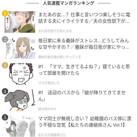
人気連載マンガランキング
映像のデータを手に、私は隣の家のインターホンを押
しました。出てきた奥さんは、いつもの調子で言いか
またあの女…？ 仕事と言いつつ楽しそうに電
けたのです。
話する夫にイライラする／夫の女性部下が気
になる（1）【夫婦の危機 まんが】
夫の女性部下が気になる
「ああ、また停めちゃってた？少しだけだし」
毎日家に来る義妹がストレス…どうしてみん
な甘やかすの？／義妹が毎日我が家にやって
「これ、見てもらえますか」
くる（1）【義父母がシンドイんです！ まん
義妹が毎日我が家にやってくる
が】
画面に映る自分の家の来客の車と、日付の入った映像
#1 「ママ、生きてるよね？」寝ていると思
を見せた瞬間、奥さんの言葉がぴたりと止まりまし
って部屋を開けたら
た。
ママが家出した
#1 送迎のバスから「娘が降りてきてませ
さっきまでの軽い口調が消え、みるみる顔から血の気
ん」
が引いていきます。
娘が拐われた
「…これ、全部、撮ってたんですか」
ママ同士が無視し合い？ 幼稚園のバス停に漂
う不穏な空気【私たちの連絡係さん Vol.1】
「ええ。何度もお願いしましたよね」
私たちの連絡係さん