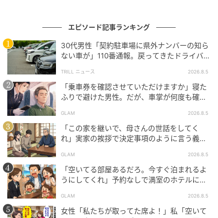
言い逃れができないと悟ったのでしょう。その日のう
ちに、奥さんは夫を連れて我が家に来ました。
エピソード記事ランキング
30代男性「契約駐車場に県外ナンバーの知ら
「本当に、申し訳ありませんでした」
ない車が」110番通報。戻ってきたドライバー
の“言い分”に「口論になった」
「妻がご迷惑をおかけして…二度とこのようなことは
TRILL ニュース
2026.8.5
させません」
「乗車券を確認させていただけますか」寝た
ふりで避けた男性。だが、車掌が何度も確認
した結果
二人そろって深々と頭を下げる姿は、あれほど平然と
GLAM
2026.8.5
開き直っていた人と同じとは思えませんでした。
「この家を継いで、母さんの世話をしてく
れ」実家の挨拶で決定事項のように言う義
以来、私の駐車場に見知らぬ車が停まることは一度も
父。だが、普段は反論しない夫が言ってくれ
GLAM
2026.8.5
ありません。やっと、自分の家に安心して帰れるよう
た一言
「空いてる部屋あるだろ。今すぐ泊まれるよ
になったのです。
うにしてくれ」予約なしで満室のホテルに押
しかけた家族。だが、責任者の対応で状況が
※GLAMが独自に実施したアンケートで集めた、30
GLAM
2026.8.5
一変
代・女性読者様の体験談をもとに記事化しています。
女性「私たちが取ってた席よ！」私「空いて