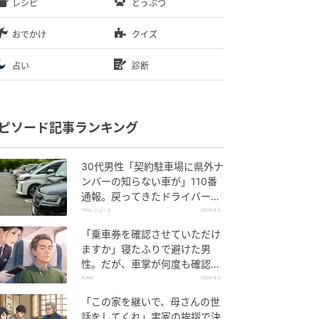
レシピ
どうぶつ
おでかけ
クイズ
占い
診断
ピソード記事ランキング
30代男性「契約駐車場に県外ナ
ンバーの知らない車が」110番
通報。戻ってきたドライバー
の“言い分”に「口論になった」
TRILL ニュース
2026.8.5
「乗車券を確認させていただけ
ますか」寝たふりで避けた男
性。だが、車掌が何度も確認し
た結果
GLAM
2026.8.5
「この家を継いで、母さんの世
話をしてくれ」実家の挨拶で決