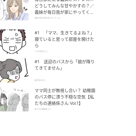
どうしてみんな甘やかすの？／
義妹が毎日我が家にやってくる
（1）【義父母がシンドイんで
義妹が毎日我が家にやってくる
す！ まんが】
#1 「ママ、生きてるよね？」
寝ていると思って部屋を開けた
ら
ママが家出した
#1 送迎のバスから「娘が降り
てきてません」
娘が拐われた
ママ同士が無視し合い？ 幼稚園
のバス停に漂う不穏な空気【私
たちの連絡係さん Vol.1】
私たちの連絡係さん