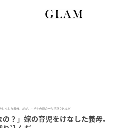
をけなした義母。だが、小学生の娘の一喝で黙り込んだ
なの？」嫁の育児をけなした義母。