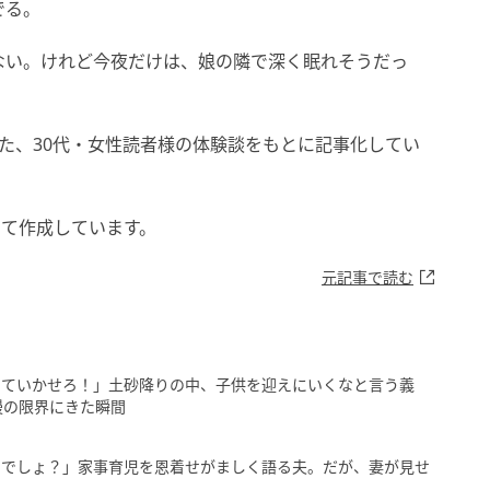
でる。
ない。けれど今夜だけは、娘の隣で深く眠れそうだっ
めた、30代・女性読者様の体験談をもとに記事化してい
して作成しています。
元記事で読む
いていかせろ！」土砂降りの中、子供を迎えにいくなと言う義
慢の限界にきた瞬間
いでしょ？」家事育児を恩着せがましく語る夫。だが、妻が見せ