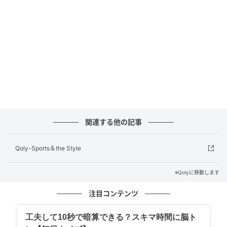
えるためのバランスを司った。準備不足になりかねな
い状況だったチームで要石となり、歴史に残る快進撃
の原動力となった。
グループステージを突破し、ラウンド16でベルギーを
極限まで追い詰めたその姿は、日本史上最高のキャプ
テンの一人にふさわしい「ラストダンス」だった。
関連する他の記事
3位：中山雅史（2002年大会）
Qoly-Sports＆the Style
参加した年齢：34歳8ヶ月17日
※Qolyに移動します
2002年ワールドカップ当時、もはや中山雅史は代表の
注目コンテンツ
エースストライカーではなかったかもしれない。しか
し、彼の選出には極めて大きな象徴的意味があった。
工夫して10秒で暗算できる？スキマ時間に脳ト