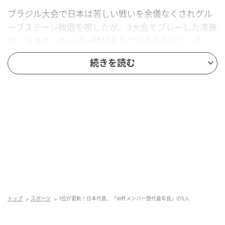
ブラジル大会で日本は苦しい戦いを余儀なくされグル
ープステージ敗退を喫したが、3大会でプレーした遠藤
は、日本サッカーの一時代を気づいた存在となった。
続きを読む
4位：長谷部誠（2018年大会）
参加した年齢：34歳5ヶ月14日
2018年ロシア大会、長谷部誠は日本のキャプテンであ
り精神的支柱としてピッチに立った。大会直前のハリ
ルホジッチ監督解任という混乱の中、西野朗監督の下
でグラウンド上の指揮官として長谷部の重要性はさら
に増していくこととなった。
トップ
スポーツ
1位が更新！日本代表、「W杯メンバー歴代最年長」の5人
彼は単なるユーティリティプレーヤーに留まらず、香
川真司、乾貴士、大迫勇也といった攻撃陣に自由を与