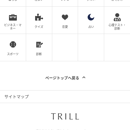
はメディアの主観的判断も含んでおります。
筆者：石井彰（編集部）
ビジネス・マ
心理テスト・
クイズ
恋愛
占い
ネー
診断
元記事で読む
次の記事
スポーツ
診断
「“筋肉ムキムキ”になるより…」王者ヴィッ
セル神戸、躍進を支える『VPC』とは？キー
マンを直撃
ページトップへ戻る
の記事をもっとみる
サイトマップ