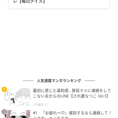
レ【毎日クイズ】
かつて1998年大会のジャマイカ戦で日本史上初のゴー
ルを決め、不屈の闘志とキャラクターで90年代の日本
サッカーを牽引してきた「ゴン」の存在は絶大だっ
た。メディアの加熱報道に対して、そして精神的な支
柱として、チームの雰囲気を前向きに保つことに貢献
した。
自国開催となったこの大会、フィリップ・トルシエ監
督は柳沢敦や鈴木隆行といった若いアタッカーを軸に
据えたが、中山にはベテランとしての精神的リーダー
の役割を期待。ピッチ上での出番は限られていたもの
の、彼の招集は、フランスでの「痛恨の初体験」と、
人気連載マンガランキング
自国開催での「歴史的なベスト16進出」を繋ぐ重要な
最初に感じた違和感…普段マメに連絡をして
架け橋となった。
こない夫からのLINE【され妻なつこ Vol.1】
され妻なつこ
#1 「お疲れ〜♡」遅刻するなら連絡して！
2位：川島永嗣（2018年大会）