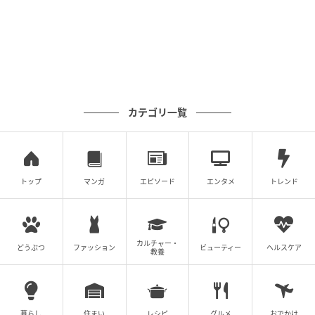
本サッカー界の歴史に刻まれる驚異的な出来事だ。39
歳という年齢は日本代表史上最年長であり、これが自
身5度目の夢舞台となる。
2010年のデビュー以来、長友は常に熱量、プロ意識、
そして揺るぎない自信の象徴であり続けてきた。それ
カテゴリ一覧
から2022年まで、彼は日本の進歩とラウンド16での惜
敗の両方を最前線で経験してきた。
現在の彼は、もはやインテルや日本代表で見せたよう
トップ
マンガ
エピソード
エンタメ
トレンド
な「左サイドを支配する爆速サイドバック」ではない
かもしれないが、その価値はリーダーシップやメンタ
リティ、そして大会を知り尽くした経験にこそある。
カルチャー・
どうぶつ
ファッション
ビューティー
ヘルスケア
悲願の「ベスト8の壁」を突破しようとするチームにと
教養
って、彼の存在は大きな支えとなるはずだ。
※選出基準は、各選手の実績に基づきながら筆者また
暮らし
住まい
レシピ
グルメ
おでかけ