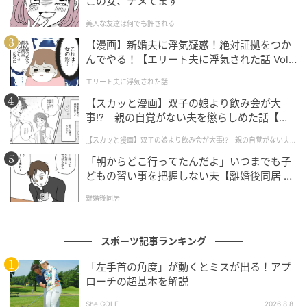
この女、ナメてます
美人な友達は何でも許される
参加した年齢：35歳3ヶ月12日
【漫画】新婚夫に浮気疑惑！絶対証拠をつか
んでやる！【エリート夫に浮気された話 Vol.
長年日本の守護神を務めてきた川島永嗣は、2018年大
1】
会においてチーム最年長クラスの経験を持って参戦し
エリート夫に浮気された話
た。2010年、2014年大会を戦い抜いてきた彼の存在感
【スカッと漫画】双子の娘より飲み会が大
と国際経験は、直前の監督交代に揺れるチームに安定
事!? 親の自覚がない夫を懲らしめた話【第1
話】
感をもたらすはずだった。
【スカッと漫画】双子の娘より飲み会が大事!? 親の自覚がない夫を
懲らしめた話
「朝からどこ行ってたんだよ」いつまでも子
大会中、特にグループステージでのミスから批判に晒
どもの習い事を把握しない夫【離婚後同居 Vo
される場面もあったが、西野監督の信頼は揺るがなか
l.1】
離婚後同居
った。川島はその期待に応えるように要所でビッグセ
ーブを披露し、難敵揃いのグループ突破に貢献した。
スポーツ記事ランキング
ベルギーとの死闘では、あと一歩で歴史的なベスト8と
「左手首の角度」が動くとミスが出る！アプ
いうところまで迫った。3大会連続で日本のゴールマウ
ローチの超基本を解説
スを守り続けた彼の息の長さとリーダーシップは、高
She GOLF
2026.8.8