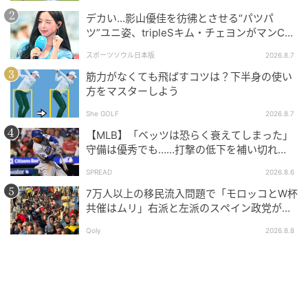
く評価されるべきものだ。
デカい…影山優佳を彷彿とさせる“パツパ
ツ”ユニ姿、tripleSキム・チェヨンがマンC対
Kリーグ選抜に登場
1位：長友佑都（2026年大会）
スポーツソウル日本版
2026.8.7
筋力がなくても飛ばすコツは？下半身の使い
方をマスターしよう
She GOLF
2026.8.7
【MLB】「ベッツは恐らく衰えてしまった」
守備は優秀でも……打撃の低下を補い切れ
ず 地元メディアが議論「未来の遊撃手を探
SPREAD
2026.8.6
し始めるべき」
7万人以上の移民流入問題で「モロッコとW杯
共催はムリ」右派と左派のスペイン政党が要
求
Qoly
2026.8.8
参加する年齢：39歳8か月30日
2026年ワールドカップにおける長友佑都の選出は、日