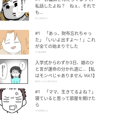
私話したよね？ ねぇ、それで
も…
ぜんぶ私のせい
#1 「あっ、財布忘れちゃっ
た」「いいよ出すよ〜！」これ
が全ての始まりでした
ママ友の財布
入学式からわずか3日、娘のひ
と言が運命の分かれ道に…【私
はモンペじゃありません Vol.1】
私はモンペじゃありません
#1 「ママ、生きてるよね？」
寝ていると思って部屋を開けた
ら
ママが家出した