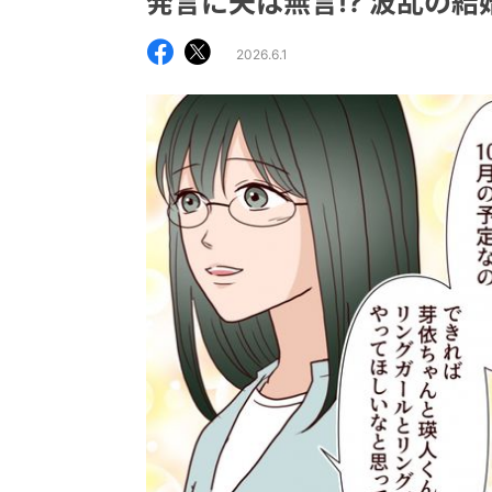
発言に夫は無言!? 波乱の
2026.6.1