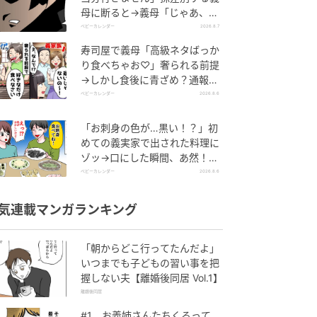
母に断ると→義母「じゃあ、私
は…」妻絶句＜こどおじ義兄＞
ベビーカレンダー
2026.8.7
寿司屋で義母「高級ネタばっか
り食べちゃお♡」奢られる前提
→しかし食後に青ざめ？通報さ
れ警察沙汰！
ベビーカレンダー
2026.8.6
「お刺身の色が…黒い！？」初
めての義実家で出された料理に
ゾッ→口にした瞬間、あ然！刺
身の正体は
ベビーカレンダー
2026.8.6
気連載マンガランキング
「朝からどこ行ってたんだよ」
いつまでも子どもの習い事を把
握しない夫【離婚後同居 Vol.1】
離婚後同居
#1 お義姉さんたちくるって、