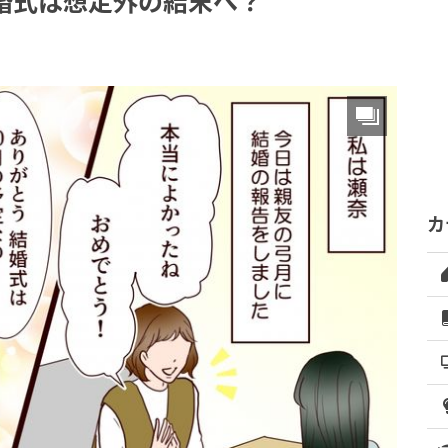
結婚式は想定外の結末へ？
カ