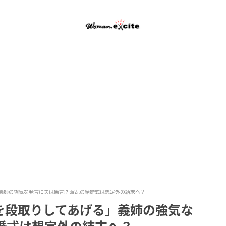
姉の強気な発言に夫は無言!? 波乱の結婚式は想定外の結末へ？
を段取りしてあげる」義姉の強気な