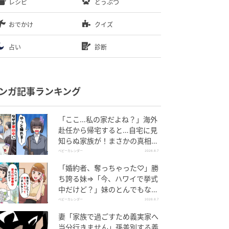
レシピ
どうぶつ
おでかけ
クイズ
占い
診断
ンガ記事ランキング
「ここ…私の家だよね？」海外
赴任から帰宅すると…自宅に見
知らぬ家族が！まさかの真相と
は！？
ベビーカレンダー
2026.8.7
「婚約者、奪っちゃった♡」勝
ち誇る妹⇒「今、ハワイで挙式
中だけど？」妹のとんでもない
勘違いとは
ベビーカレンダー
2026.8.7
妻「家族で過ごすため義実家へ
当分行きません」孫差別する義