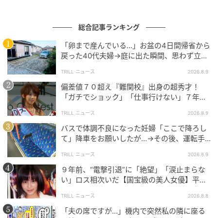
んが】
さ！」と話し出すだろうから、そうしたらある程度合わせる』
総合記事ランキング
出典：https://mamastar.jp/bbs/topic/4524873
「卵まで産んでいる…」お盆の4日間帰省から
戻った40代夫婦→庭に出た瞬間、思わず立ち
尽くしたワケ
『そこは空気を読んで、その場は合わせるかな。嘘まではいか
TRILL ニュース
2026.8.9
なくても、仕事が忙しくて帰りが遅くて困るなど話す』
偏差値７０超え『難関校』出身の超秀才！
「ガチでショック」「仕事行けない」７年
前、“電撃婚”にロス相次いだ【美人アナ】
出典：https://mamastar.jp/bbs/topic/4524873
TRILL ニュース
2026.8.9
バスで体調不良になった妊婦「ここで降ろし
「旦那さんどう？」という質問に対しては、旦那さん
て」降車をお願いしたが…→その後、運転手
への不満を答えるのがおそらく適切な対応だったので
が放った一言とは？
TRILL ニュース
2026.8.9
しょう。でも投稿者さんには旦那さんのことを悪く言
９年前、“電撃引退”に「絶望」「涙止まらな
いたくない気持ちもありますから、例えば仕事で帰り
い」ロス相次いだ【国宝級の美人女優】平成
が遅いことがあるから早く帰ってきてほしいなど、当
を風靡した「伝説的」逸材
TRILL ニュース
2026.8.8
たり障りのないことでその場をしのぐのもよいのでし
「夫の席ですが…」機内で突然私の隣に座る
ょう。そのようなことを話せば、他のママたちも自分