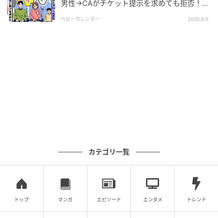
男性→CAがチケット提示を求めても拒否！？
の気持ちを話し出すでしょうからその後は聞き役に徹
判明した真相は
するのがよさそうです。
ベビーカレンダー
2026.8.9
『そもそも親しくはないわけだから、私なら自分のことを話す
前に周りがどんな感じなのかをうかがうために質問返しするか
な』
出典：https://mamastar.jp/bbs/topic/4524873
親しい関係ではない場合、いきなりの質問に対しては
その意図がわからないこともあります。そのような場
カテゴリ一覧
合には逆に質問をすることで、どんな答えを求めてい
るのかを探る方法もありますね。相手が話す内容によ
って求めている答えはなんとなくわかるもの。あとは
それに合わせたり、聞く側に回ったりすることもでき
トップ
マンガ
エピソード
エンタメ
トレンド
そうです。