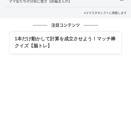
ママ友たちの分担に驚き【前編まんが】
投稿者さんは旦那さんのことを最高の人と思って褒め
※ママスタセレクトに移動します
ていますが、それを聞かされる他のママからすれば自
注目コンテンツ
慢話と感じることもあるのでしょう。もちろん投稿者
さんには自慢をする気はないのでしょうが、言葉の選
1本だけ動かして計算を成立させよう！マッチ棒
び方によってはマウントのように思うのかもしれませ
クイズ【脳トレ】
ん。旦那さんのことを悪く言うのは適切ではないでし
ょうが、褒めすぎるのもよくないのでしょう。
『他のママは旦那さんの愚痴を言い合って「ある！ ある！」
的なおしゃべりがしたかったけれど、投稿者さんの旦那さんみ
たいにできた旦那さんばかりではないから共感できなかったん
じゃないかな。反感ではなく、どう反応していいかわからず微
妙な空気になったのかも』
出典：https://mamastar.jp/bbs/topic/4524873