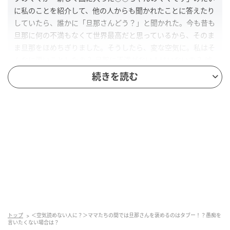
に私のことを紹介して、他の人からも聞かれたことに答えたり
していたら、誰かに「旦那さんどう？」と聞かれた。今も昔も
旦那に何の不満もなくて世界最高だと思っているから、そのま
ま旦那をほめちぎりました。そうしたら、変な空気に。私はそ
んなに悪いことしたの？ 旦那に不満がない人はいないの？ 嘘
でも愚痴っぽく話すべきだったの？』
続きを読む
出典：https://mamastar.jp/bbs/topic/4524873
あまり親しくないママたちとの食事会で投稿者さんは
自分の旦那さんを褒めたため、気まずい雰囲気になっ
てしまったそう。旦那さんのことを聞かれたので正直
に答えただけですが、他のママたちが求めているよう
な答えではなかったようですね。後になって旦那さん
のことを褒めるのは適切ではなかったと思ったようで
すが、このような場合、他のママたちはどう感じるの
トップ
＜空気読めない人に？＞ママたちの間では旦那さんを褒めるのはタブー！？愚痴を
でしょうか。
言いたくない場合は？