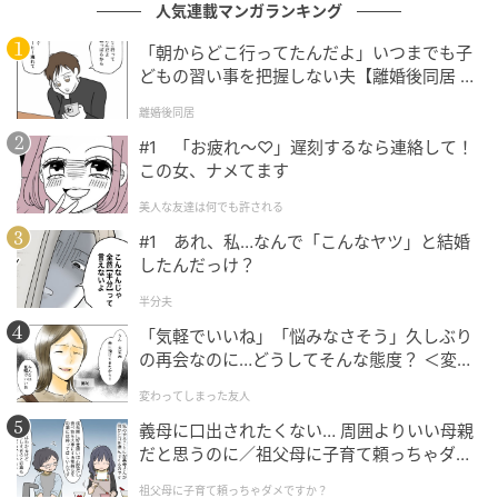
人気連載マンガランキング
他のママたちは旦那さんに何らかの不満を感じてい
「朝からどこ行ってたんだよ」いつまでも子
て、愚痴を言い合いたかったのかもしれません。投稿
どもの習い事を把握しない夫【離婚後同居 Vo
者さんにもそれを求めたのですが、予想していないこ
l.1】
離婚後同居
とを言われて反応に困ったのではないでしょうか。他
#1 「お疲れ〜♡」遅刻するなら連絡して！
のママたちがどんな答えを期待しているのかを考え
この女、ナメてます
て、共感されるようなことを言えばこのようなことに
ならなかったのでしょうが、それは投稿者さんの本心
美人な友達は何でも許される
ではありません。ママたちと合わせるのは、実は難し
#1 あれ、私…なんで「こんなヤツ」と結婚
したんだっけ？
いことなのかもしれません。
半分夫
「気軽でいいね」「悩みなさそう」久しぶり
どのような対応をすればよかった？
の再会なのに…どうしてそんな態度？ ＜変わ
ってしまった友人 1話＞【ため息がこぼれる
変わってしまった友人
日には】
義母に口出されたくない… 周囲よりいい母親
『そんな雰囲気だったら「普通だよぉ〜」と濁すかな。毎日一
だと思うのに／祖父母に子育て頼っちゃダメ
緒にいるしいいことも悪いこともあるかなぁ〜と他のママたち
ですか？（1）【私のママ友付き合い事情 ま
の様子をうかがう。誰が「あまり不満がないの？ うちなんて
祖父母に子育て頼っちゃダメですか？