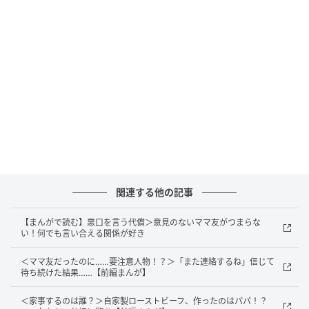
自慢話に聞こえてしまうのかも？
『旦那さんではなく子どもやペットのことでも、「うちの◯◯
はすごいのよ！ かわいいのよ！ 素敵なのよ！」と熱弁された
ら誰でも「うへぇ……」と思うよ。文句言えという意味じゃな
くてさ』
出典：https://mamastar.jp/bbs/topic/4524873
関連する他の記事
【まんがで読む】悪口を言う代償＞意見のないママ友がつまらな
『気持ちはわかるけれど、夫のいいところは自分だけが知って
い！何でも言い合える関係が好き
いたらいいし、他人に話すものでもないかなと思う。自慢は聞
＜ママ友だったのに……要注意人物！？＞「また連絡するね」信じて
かされたら嫌な人もいるからね』
待ち続けた結果……【前編まんが】
出典：https://mamastar.jp/bbs/topic/4524873
＜家事するのは誰？＞自家製ローストビーフ、作ったのはパパ！？