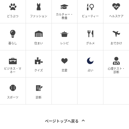
旦那さんのことを話さない人、じつは夫婦円
カルチャー・
どうぶつ
ファッション
ビューティー
ヘルスケア
教養
満？
暮らし
住まい
レシピ
グルメ
おでかけ
『旦那のことを喋らない人ほど夫婦円満なんだよね。それに自
慢に取られちゃうから言わない』
出典：https://mamastar.jp/bbs/topic/4524873
ビジネス・マ
心理テスト・
クイズ
恋愛
占い
ネー
診断
旦那さんのことを聞かれたら、いいところを話したい
と思う気持ちもあるでしょうが、素直に話すと他の人
から引かれてしまうこともあります。相手にとっては
スポーツ
診断
自慢話と感じることもあるのでしょう。旦那さんに不
満がなくむしろとても大切に思っているならば、でき
るだけ話をしない方がよい場合も。質問をされたら逆
ページトップへ戻る
に質問をしたり話をそらしたりすることでうまく回避