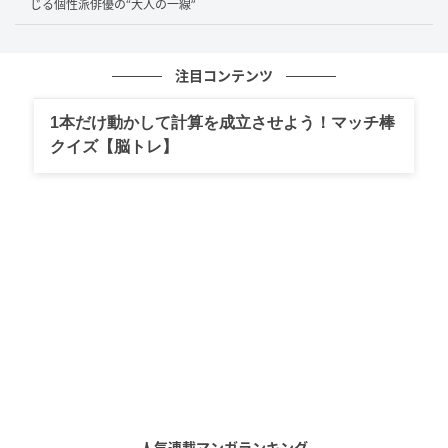
定石を知る手が自分の定石を潰す
じる個性派俳優の“大人の一線”
プロデュースは織田哲郎。90年代前半に売れ線の構造
注目コンテンツ
を量産してきた書き手だ。
サビを大きく開いて聴き手
の視界を広げる作り方を、誰よりも知っている。
1本だけ動かして計算を成立させよう！マッチ棒
クイズ【脳トレ】
その人がここでやっているのは、自分のセオリーを裏
切ることだ。緩急の付け方を極力排し、ためを潰し、
開放点をぼかす。普通ならサビへ向けて音を薄くする
はずの手前で、むしろ音圧を保ったまま走り続ける。
新人に提供する楽曲としては相当に攻めた設計に映
る。
ただ、構造の大胆さは、ひとりの書き手の実験だけで
は完結しない。
設計を最後まで成立させているのは、
その音の渦の上にきちんと立っていられる声があった
からだ。
人気連載マンガランキング