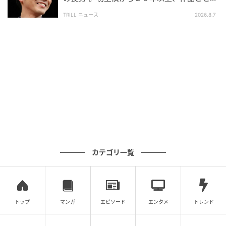
ちらも取られていない。来た速度のまま終端へ突っ込
更新する表情
んで断ち切る。
聴き手の側に気持ちを整理する時間を
TRILL ニュース
2026.8.7
与えない終わり方は、走り切った高揚をそのまま現実
に投げ返してくる。心地よさよりも、まだ走り足りな
いという飢えのほうが先に立つ。
サビという開放点を置かないという選択は、勇気のい
る賭けだ。聴き手の耳に「決め所」を覚えてもらえな
くなる危険を、伴奏の押しっぱなしと、声の低い踏み
込みの強さで補って成立させている。歌い手の芯と、
書き手のセオリー破りが、たまたまではなく必然のよ
うに噛み合った瞬間がここにある。
カテゴリ一覧
聴く側の呼吸まで浅くなる速さ
トップ
マンガ
エピソード
エンタメ
トレンド
相川七瀬の声が、伴奏の渦に飲まれず上に立っている