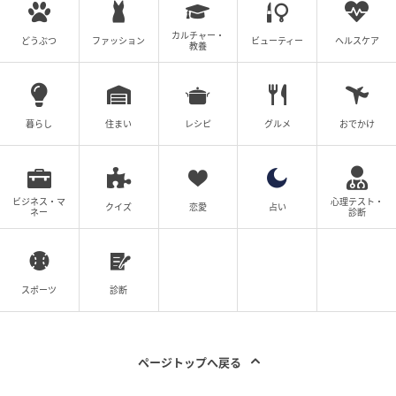
この疾走を、いま改めて聴き直すと、当時の街の空気
よりもまず、自分の呼吸が浅くなっていることに気づ
カルチャー・
どうぶつ
ファッション
ビューティー
ヘルスケア
教養
く。聴いている側の身体が、曲の速度につられて走り
出している。性急さが移るとはこういうことかと感じ
る。サビを置かないという選択の重さが、走り終えた
あとの息切れに残るかたちでだけ立ち上がってくるよ
暮らし
住まい
レシピ
グルメ
おでかけ
うに映る。
ビジネス・マ
心理テスト・
※この記事は執筆時点の情報に基づいています。
クイズ
恋愛
占い
ネー
診断
次の記事
#1 子どもの実名と顔を晒すママ、大丈夫か
スポーツ
診断
な？なんて心配していたら。
の記事をもっとみる
ページトップへ戻る