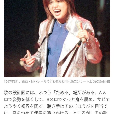
1997年3月、東京・NHKホールで行われた相川七瀬コンサートより(C)SANKEI
歌の設計図には、ふつう「ためる」場所がある。Aメ
ロで姿勢を低くして、Bメロでぐっと身を屈め、サビで
ようやく視界を開く。聴き手はそのごほうびを目当て
に、息をつめて伴奏を追いかける。ところが、その勘