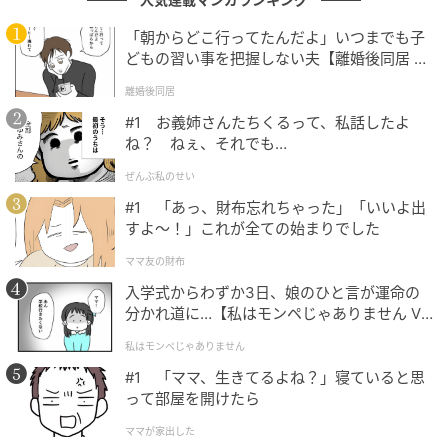
「朝からどこ行ってたんだよ」いつまでも子
甘さも澄みも捨てた低い踏み込み
どもの習い事を把握しない夫【離婚後同居 Vo
l.1】
離婚後同居
相川七瀬の睨みつけるような芯のある低めの声が、強
#1 お義姉さんたちくるって、私話したよ
い圧の伴奏に飲み込まれずに乗ってくる。きれいに澄
ね？ ねぇ、それでも…
ませる方向ではない。少しかすれて低く、地面を踏み
ぜんぶ私のせい
しめるように出てくる発声で、甘さで聴かせる気がま
#1 「あっ、財布忘れちゃった」「いいよ出
ったくない。
すよ〜！」これが全ての始まりでした
リフと声がぶつかり合うあの並走を成立させているの
ママ友の財布
は、この発声の重心の低さだ。声がもう一段甘けれ
入学式からわずか3日、娘のひと言が運命の
分かれ道に…【私はモンペじゃありません Vo
ば、伴奏に飲まれてしまう。もう一段澄んでいれば、
l.1】
ぶつかり合いではなく上澄みのきれいな滑走になる。
私はモンペじゃありません
踏み込む声だからこそ、リフと対等に渡り合える。
#1 「ママ、生きてるよね？」寝ていると思
って部屋を開けたら
整える前に走り出してしまうような若さの熱が、曲の
ママが家出した
速度ときれいに噛み合っている。デビューからわずか