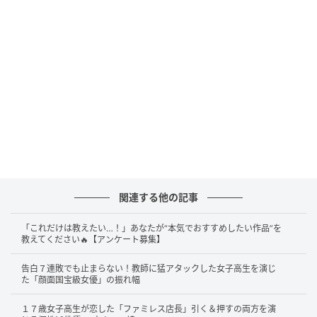
相川七瀬の歌が入ってきても、リフは引っ込まない。
引っ込むどころか、声と並走してぶつかり合うように
転がっていく。Aメロで姿勢を低くしてサビへ向かう、
段取りがほとんど消えている。
この曲にはいわゆる
「サビ」らしい「サビ」がない。鳴っている音の量
も、速度も、終始一定の高さで保たれる。
聴き手はどこで気持ちを緩めればいいのか、最後まで
分からない。サビという「ごほうび」を待つあいだの
予感、開放感、視界が一気に広がる瞬間、そういう快
関連する他の記事
感の作り方をこの曲は丸ごと放棄している。代わりに
差し出されるのは、速度そのものの快感だ。
最後の音
「これだけは教えたい…！」あなたが“本気でおすすめしたい作品”を
教えてください🔥【アンケート募集】
が唐突に断ち切られたとき、ひと駅ぶんを全力で駆け
抜けたような充実感だけが残る。
告白７連敗でも止まらない！教師に猛アタックした女子高生を演じ
た「顔面国宝級女優」の振れ幅
１７歳女子高生が恋した「ファミレス店長」引く＆押すの両方を演