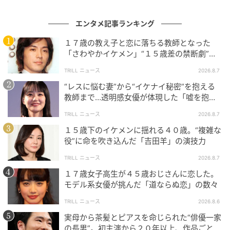
半年、怒涛のシングル連打の只中という性急さが、そ
エンタメ記事ランキング
のまま声の出し方に出ている。完成された歌い手では
なく、いまこの瞬間に走っている歌い手の声だ。
１７歳の教え子と恋に落ちる教師となった
「さわやかイケメン」“１５歳差の禁断劇”が
転機になった理由
TRILL ニュース
2026.8.7
余韻で浸らせない断ち切りの潔さ
“レスに悩む妻”から“イケナイ秘密”を抱える
教師まで…透明感女優が体現した「嘘を抱え
る女」たち
Bメロ終わりに「BREAK OUT!」と、唐突に走り終わる
TRILL ニュース
2026.8.7
潔さは、引きずらない快さでもある。余韻で聴き手を
１５歳下のイケメンに揺れる４０歳。“複雑な
たっぷり浸らせるという親切心を、この曲は持ってい
役”に命を吹き込んだ「吉田羊」の演技力
ない。走り切ったらそれで終わりだ。最後の音が断ち
TRILL ニュース
2026.8.7
切られたとき、聴き手は走っていた自分の呼吸だけを
１７歳女子高生が４５歳おじさんに恋した。
手元に残される。
モデル系女優が挑んだ「道ならぬ恋」の数々
フェードアウトで気持ちよく着地させる選択肢も、最
TRILL ニュース
2026.8.6
後にもう一度サビを繰り返して念を押す選択肢も、ど
実母から茶髪とピアスを命じられた“俳優一家
の長男”。初主演から２０年以上、作品ごとに