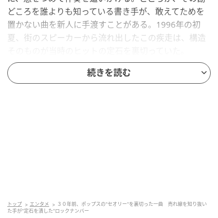
どころを誰よりも知っている書き手が、敢えてためを
置かない曲を新人に手渡すことがある。1996年の初
夏、街のスピーカーから流れ出したこの疾走は、構造
そのものが当時のヒットの定石を裏切っていた。
続きを読む
相川七瀬『BREAK OUT!』（作詞・作曲・編曲：織田
哲郎）ーー1996年6月5日発売
開放点を聴き手から取り上げて走る
イントロの第一音が鳴った瞬間に、この曲が何をやろ
うとしているかが分かる。短く尖ったギターのリフ
が、歌より前にぐいと立ち上がる。普通なら歌を引き
立てるために一歩引いているはずの伴奏が、最初から
主役の位置で刻みはじめ、そのまま曲の終わりまで一
トップ
エンタメ
３０年前、ポップスの"セオリー"を裏切った一曲 売れ線を知り抜い
度も身を引かない。
た手が"定石を潰した"ロックナンバー