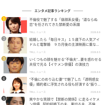
ろから煽る声でもない。同じ景色を見ている人間が、
エンタメ記事ランキング
ハンドルを握ったまま助手席の側へ放った一言、くら
いの距離感に近い。夏の高速道路、開けた窓、流れて
不倫役で魅了する「昼顔系女優」“道ならぬ
いく雲。聴き手は風景のなかへ自然に置かれ、その横
恋”を任されてきた禁断愛の系譜
で歌い手も同じ景色を眺めている。
TRILL ニュース
2026.8.6
結婚したら「毎日キス」１５歳下の人気アイ
応援を、応援の顔をしないまま手渡してくる構造。そ
ドルと電撃婚 ９カ月後の主演映画に重なっ
れが、この曲をいわゆる「応援ソング」の棚から一歩
た生き方
TRILL ニュース
2026.8.5
外へ連れ出している。明るさのなかにいる人の、いく
いくつもの顔を魅せる“不倫夫”…妻を惑わせる
らか軽い背中の押し方。
30代に入ってからの胸の高鳴
夫役で光る【イケメン俳優】の演技力
りに、勢いだけで突っ込んでくる激励はかえって重
TRILL ニュース
2026.8.6
い。この温度の低さこそが、長く愛されてきた一番の
“不倫にのめり込む妻”で魅了した「透明感女
理由に映る。
優」婚約者に浮気される役も好演する“振り
幅”がスゴイ
TRILL ニュース
2026.8.6
懐古ではなく現在進行形のハンドルの横で
爽やかな笑顔で【禁断の関係】に走るイケメ
ン俳優…契約結婚下の夫、裏切る夫、不倫相