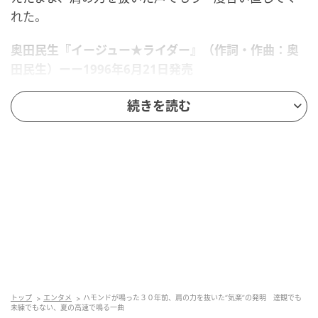
れた。
奥田民生『イージュー★ライダー』（作詞・作曲：奥
田民生）ーー1996年6月21日発売
タイトルの「イージュー」には、業界用語で「3」を意
続きを読む
味する「E」に10を加えた「いーじゅー」と、映画
『イージー・ライダー』をもじった2つの意味が掛けら
れている。30代と気楽さ。その2語が並んで看板に立
っているだけで、この曲が誰の何に向けて鳴らされた
かが、もう半分は伝わってしまう。
青春は誰のものかを書き換えた発明
青春は10代までのもの、と誰かが決めたわけではな
い。それでも世間の空気は、いつからか若さと青春を
トップ
エンタメ
ハモンドが鳴った３０年前、肩の力を抜いた“気楽”の発明 達観でも
未練でもない、夏の高速で鳴る一曲