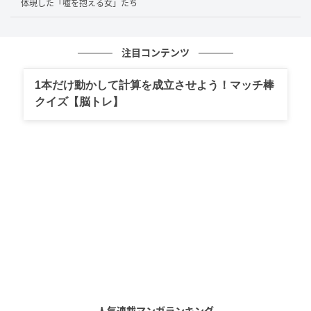
体現した「嘘を抱える女」たち
畳まないから途切れない夏の午後
注目コンテンツ
1本だけ動かして計算を成立させよう！マッチ棒
イントロは、ハモンドオルガンの太い和音と、走り出
クイズ【脳トレ】
すドラムの一打で始まる。バンド・サウンドではある
が、過剰な飾りはない。ギターは前のめりに鳴り、ベ
ースは弾みすぎず、鍵盤は要所で支えに回る。歌い手
の周りに物を置かない、そのあっさりした音作りその
ものが、「30代の青春」の手触りに直結している。
派手なシンセの装飾も、技巧的なコーラスワークも、
ここにはほとんど登場しない。ただ夏のドライブのよ
うに、同じテンポでだらだらと前へ進む。
歌のメロディも、無理に高みへ駆け上がろうとはしな
い。サビは平行に伸びていく直線的な音型で、声を絞
人気連載マンガランキング