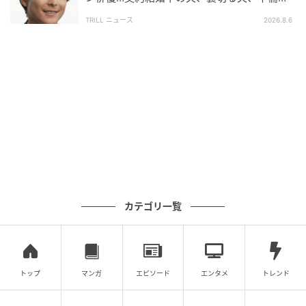
手を演じ分けた俳優の危うい魅力
30年前の夏に鳴り出した一曲が、いまも同じ温度で鳴
TRILL ニュース
2026.8.6
り続けている。古びた懐かしさとして再生されている
のではなく、現在進行形で誰かのハンドルの横に置か
れている。30代という年齢の意味が時代ごとに揺れ動
いても、「気楽に行けばいい」という低い声の手触り
だけは、揺れずにそこにある。
長い長い前奏が静かに立ち上がり、オルガンの太い和
音と最初のドラムが鳴る。その瞬間、聴き手の年齢
も、いた場所も、たいした問題ではなくなる。気楽に
行けと、この曲はまだ歌っている。
カテゴリ一覧
※この記事は執筆時点の情報に基づいています。
トップ
マンガ
エピソード
エンタメ
トレンド
次の記事
#1 送迎のバスから「娘が降りてきてませ