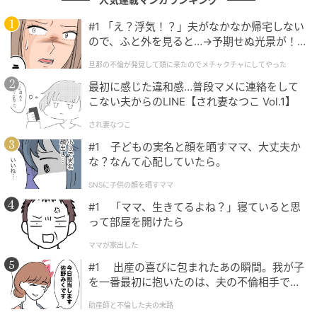
り出して泣かせにかかる構造を最初から放棄してい
#1 「え？浮気！？」夫がなかなか帰宅しない
る。日常の延長線にあるロックの音、と一行で言って
ので、ふと外を見ると…→予期せぬ光景が！
しまえそうな音像だが、その「延長線」を本当に途切
｜旦那の不倫が発覚して頭に来たのでメチャ
旦那の不倫が発覚して頭に来たのでメチャクチャにしてやった
れさせずに引いてみせるのは、思いのほか難しい仕事
クチャにしてやった
最初に感じた違和感…普段マメに連絡をして
だ。
こない夫からのLINE【され妻なつこ Vol.1】
され妻なつこ
上からでも後ろからでもなく隣から
#1 子どもの実名と顔を晒すママ、大丈夫か
な？なんて心配していたら。
この曲には鼓舞も説教もない。「がんばれ」とも「夢
SNSに子供の顔を晒すママ
を諦めるな」とも歌わない。それでも聴き終わったあ
#1 「ママ、生きてるよね？」寝ていると思
って部屋を開けたら
と、誰かの背中をそっと押されたような感覚だけが残
る。なぜか。語り手が、聴き手の上ではなく、隣に立
ママが家出した
っているからだ。
#1 出産の喜びに包まれたあの瞬間。我が子
を一番最初に抱いたのは、夫の不倫相手でし
教えてやる、というスタンスをこの歌い手は徹底的に
た。
助産師と不倫した夫の末路
避ける。先に歩いている年長者の言葉でもないし、後