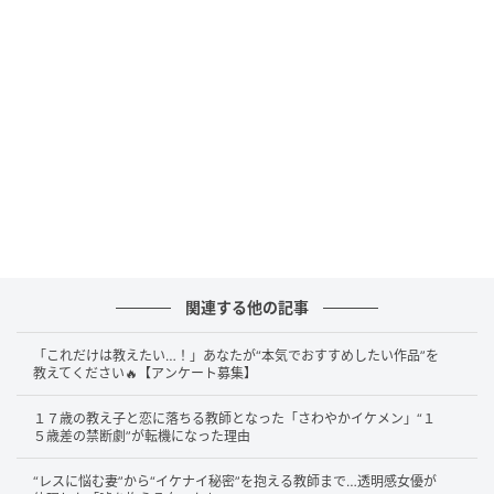
ひとつの言葉のように扱う。大人になるとは、その熱
から少しずつ降りていくことだと思い込まされてき
た。
この曲は、その通念に静かな反論を置いた。声を張り
上げて反論したわけでもない。ロックの常套句で振り
かぶったわけでもない。30代になった男が、自分の生
活の延長線で「自分にだってまだある」と笑ってみせ
た。それだけのことのようで、当時のロックの語法の
なかでは、ほとんど発明に近かった。
関連する他の記事
造語がタイトルの真ん中に据えられている。力んで青
春を取り戻そうとする声ではなく、肩の力を抜いて確
「これだけは教えたい…！」あなたが“本気でおすすめしたい作品”を
認する声。そう言われて初めて、
30代の胸に置き場の
教えてください🔥【アンケート募集】
なかった熱が、急に呼吸を始める。アラサーになって
１７歳の教え子と恋に落ちる教師となった「さわやかイケメン」“１
初めて沁みた、という声がいまも繰り返し聞こえてく
５歳差の禁断劇”が転機になった理由
るのは、この一曲が「青春は誰のものか」の答えを書
“レスに悩む妻”から“イケナイ秘密”を抱える教師まで…透明感女優が
き換えてしまったからだ。