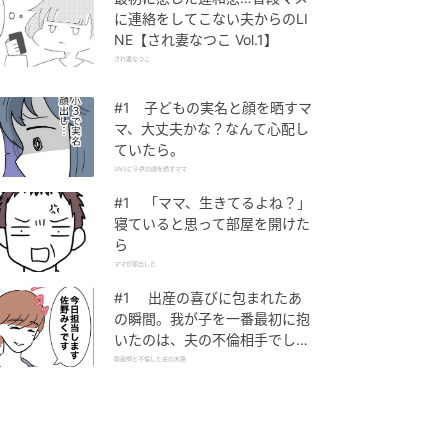
に連絡をしてこない夫からのLI
NE【され妻なつこ Vol.1】
され妻なつこ
#1 子どもの実名と顔を晒すマ
マ、大丈夫かな？なんて心配し
ていたら。
SNSに子供の顔を晒すママ
#1 「ママ、生きてるよね？」
寝ていると思って部屋を開けた
ら
ママが家出した
#1 出産の喜びに包まれたあ
の瞬間。我が子を一番最初に抱
いたのは、夫の不倫相手でし
た。
助産師と不倫した夫の末路