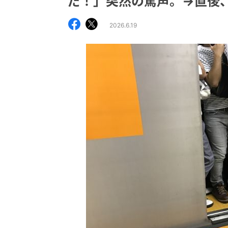
だ！」突然の罵声。→直後
2026.6.19