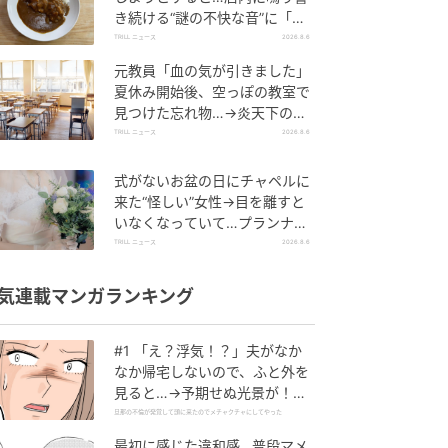
き続ける“謎の不快な音”に「人
生で一度だけの経験でした」
TRILL ニュース
2026.8.6
元教員「血の気が引きました」
夏休み開始後、空っぽの教室で
見つけた忘れ物…→炎天下の校
区を走り回ったワケ
TRILL ニュース
2026.8.6
式がないお盆の日にチャペルに
来た“怪しい”女性→目を離すと
いなくなっていて…プランナー
が見た夏の不思議な体験
TRILL ニュース
2026.8.6
気連載マンガランキング
#1 「え？浮気！？」夫がなか
なか帰宅しないので、ふと外を
見ると…→予期せぬ光景が！｜
旦那の不倫が発覚して頭に来た
旦那の不倫が発覚して頭に来たのでメチャクチャにしてやった
のでメチャクチャにしてやった
最初に感じた違和感…普段マメ