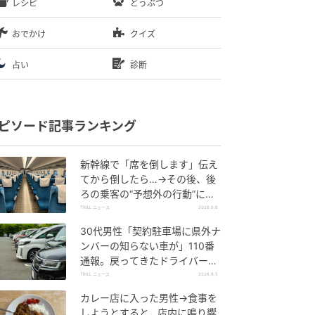
レシピ
どうぶつ
おでかけ
クイズ
占い
診断
ピソード記事ランキング
新幹線で「席を倒します」伝え
てから倒したら…→その後、後
ろの乗客の“予想外の行動”に
「不快ですぐに立ち去りまし
TRILL ニュース
2026.8.6
た」
30代男性「契約駐車場に県外ナ
ンバーの知らない車が」110番
通報。戻ってきたドライバー
の“言い分”に「口論になった」
TRILL ニュース
2026.8.5
カレー店に入った男性→食事を
しようとすると…店内に鳴り響