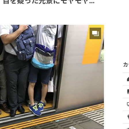
、目を疑った光景にモヤモヤ…
カ