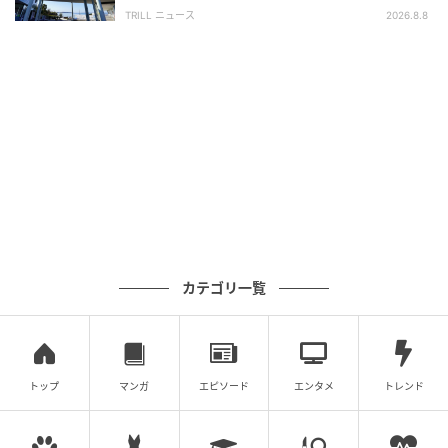
SA・PA】300名が選ぶ1位に「グルメが充
TRILL ニュース
2026.8.8
ュラルな雰囲気に。
実」
特にお気に入りのカップなら、飾るだけで気分もアッ
プ。しっかり自立するので安心して飾れます。
＿＿＿＿＿＿＿
お気に入りのマグカップは、しまい込むよりも"見せて
使う"のが正解！収納にも、消臭にも、花瓶代わりに
も、アイデア次第で大変身しますよ♪
写真・文／杉野花 まとめ／暮らしニスタ編集部 ※記事
カテゴリ一覧
を再編集して配信しています。
元記事で読む
トップ
マンガ
エピソード
エンタメ
トレンド
次の記事
【セリア】極小フロアワイパーを発見！？