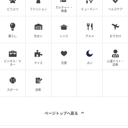
「しっかり拭ける」「手が汚れない」ありそ
うでなかった掃除アイテム
カルチャー・
どうぶつ
ファッション
ビューティー
ヘルスケア
教養
の記事をもっとみる
暮らし
住まい
レシピ
グルメ
おでかけ
ビジネス・マ
心理テスト・
クイズ
恋愛
占い
ネー
診断
スポーツ
診断
ページトップへ戻る