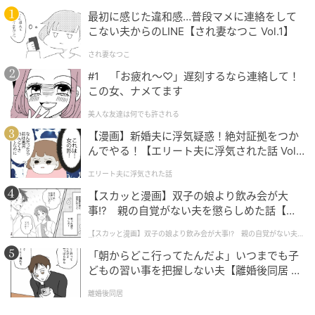
最初に感じた違和感…普段マメに連絡をして
こない夫からのLINE【され妻なつこ Vol.1】
され妻なつこ
#1 「お疲れ〜♡」遅刻するなら連絡して！
この女、ナメてます
美人な友達は何でも許される
【漫画】新婚夫に浮気疑惑！絶対証拠をつか
んでやる！【エリート夫に浮気された話 Vol.
1】
エリート夫に浮気された話
暮らしニスタ
【スカッと漫画】双子の娘より飲み会が大
事!? 親の自覚がない夫を懲らしめた話【第1
音楽をスマホで流すとき、マグカップにスマホを入れ
話】
るだけで音が響いて音量アップ！
【スカッと漫画】双子の娘より飲み会が大事!? 親の自覚がない夫を
懲らしめた話
「朝からどこ行ってたんだよ」いつまでも子
スピーカー部分を下にして入れるのがポイントです。
どもの習い事を把握しない夫【離婚後同居 Vo
l.1】
料理中など、スマホの置き場所にも困らず、音もしっ
離婚後同居
かり届くのがうれしい裏ワザです♪