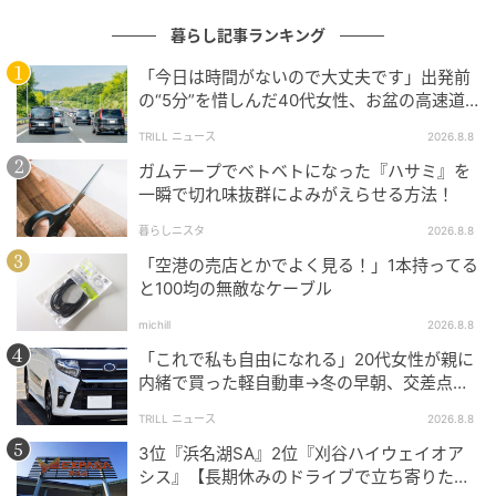
暮らし記事ランキング
4.花瓶として楽しむ
「今日は時間がないので大丈夫です」出発前
の“5分”を惜しんだ40代女性、お盆の高速道
路で家族旅行の予定が崩れたワケ
TRILL ニュース
2026.8.8
ガムテープでベトベトになった『ハサミ』を
一瞬で切れ味抜群によみがえらせる方法！
暮らしニスタ
2026.8.8
「空港の売店とかでよく見る！」1本持ってる
と100均の無敵なケーブル
michill
2026.8.8
「これで私も自由になれる」20代女性が親に
内緒で買った軽自動車→冬の早朝、交差点で
迎えた“残酷な結末”
暮らしニスタ
TRILL ニュース
2026.8.8
3位『浜名湖SA』2位『刈谷ハイウェイオア
マグカップは、花瓶代わりとしても使えます。ドライ
シス』【長期休みのドライブで立ち寄りたい
フラワーや季節の生花をざっくりと挿すだけで、ナチ