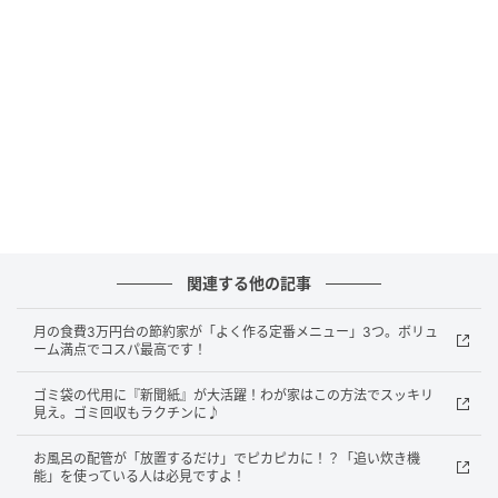
ズに
関連する他の記事
月の食費3万円台の節約家が「よく作る定番メニュー」3つ。ボリュ
暮らしニスタ
ーム満点でコスパ最高です！
コーヒーや紅茶を飲んだ後の出がらしを乾燥させてマ
ゴミ袋の代用に『新聞紙』が大活躍！わが家はこの方法でスッキリ
グカップに入れれば、おしゃれな消臭アイテムになり
見え。ゴミ回収もラクチンに♪
ます♪
お風呂の配管が「放置するだけ」でピカピカに！？「追い炊き機
能」を使っている人は必見ですよ！