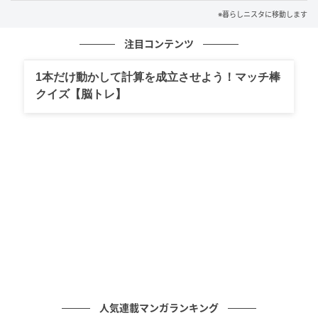
※暮らしニスタに移動します
注目コンテンツ
1本だけ動かして計算を成立させよう！マッチ棒
クイズ【脳トレ】
暮らしニスタ
また、重曹を入れて使うのもおすすめ。湿気のこもり
やすい玄関やトイレに置いておけば、におい＆湿気対
策に。見た目が生活感を抑えてくれるのもポイントで
す。
3.スマホスピーカーとして活躍！
人気連載マンガランキング