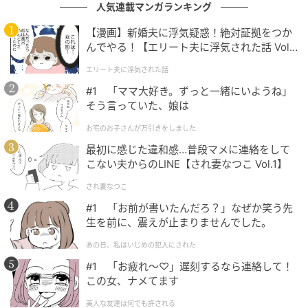
人気連載マンガランキング
【漫画】新婚夫に浮気疑惑！絶対証拠をつか
んでやる！【エリート夫に浮気された話 Vol.
1】
エリート夫に浮気された話
#1 「ママ大好き。ずっと一緒にいようね」
そう言っていた、娘は
お宅のお子さんが万引きをしました
最初に感じた違和感…普段マメに連絡をして
こない夫からのLINE【され妻なつこ Vol.1】
され妻なつこ
#1 「お前が書いたんだろ？」なぜか笑う先
生を前に、震えが止まりませんでした。
あの日、私はいじめの犯人にされた
#1 「お疲れ〜♡」遅刻するなら連絡して！
この女、ナメてます
美人な友達は何でも許される