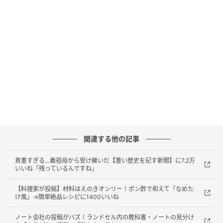
物としての価値以上に、そこに込められていた時間や
優しさを思うほど、胸がぎゅっと締め付けられます。
割れた食器は金継ぎなどで補修できる場合もあります
し、通販などで販売されている可能性もあるので、あ
まり悲観的にならないでもらいたいと思います。
形あるものはいずれ壊れてしまうけれど、その背景に
あった思い出は消えない。そう感じさせてくれる、切
なくもあたたかい投稿でした。
関連する他の記事
著者：AKI0509
貴重すぎる…義祖母から受け継いだ【重い歴史を記す新聞】に7.2万
いいね「残っているんですね」
元記事で読む
【料理家が投稿】材料はえのきオンリー！ポン酢で和えて「なめた
け風」→簡単絶品レシピに1400いいね
クリエイター情報
ノート会社の投稿がバズ！ランドセル内の教科書・ノートの見分け