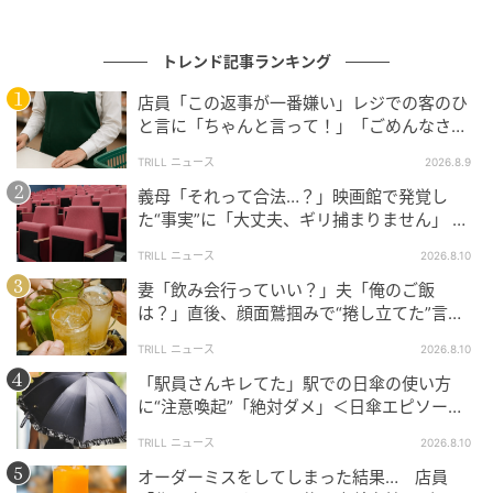
トレンド記事ランキング
店員「この返事が一番嫌い」レジでの客のひ
と言に「ちゃんと言って！」「ごめんなさ
い」＜レジエピソード2選＞
TRILL ニュース
2026.8.9
義母「それって合法…？」映画館で発覚し
た“事実”に「大丈夫、ギリ捕まりません」 ＜
映画館エピソード2選＞
TRILL ニュース
2026.8.10
妻「飲み会行っていい？」夫「俺のご飯
は？」直後、顔面鷲掴みで“捲し立てた”言葉
にスカッ！
TRILL ニュース
2026.8.10
「駅員さんキレてた」駅での日傘の使い方
に“注意喚起”「絶対ダメ」＜日傘エピソード2
選＞
TRILL ニュース
2026.8.10
オーダーミスをしてしまった結果… 店員