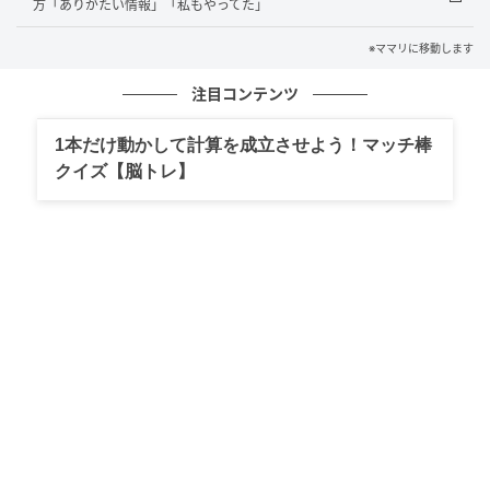
ママリ
方「ありがたい情報」「私もやってた」
ママリ[mamari]は、妊活・妊娠・出産・子育ての疑
※ママリに移動します
問や悩みをテーマに扱う情報サイトです。妊娠超初
期症状や出産準備の悩み、また育児にまつわるお金
注目コンテンツ
や教育の疑問や心配など、プレママ・ママの今と未
来を共に過ごす情報サイトです。
1本だけ動かして計算を成立させよう！マッチ棒
作品をもっとみる
クイズ【脳トレ】
の記事をもっとみる