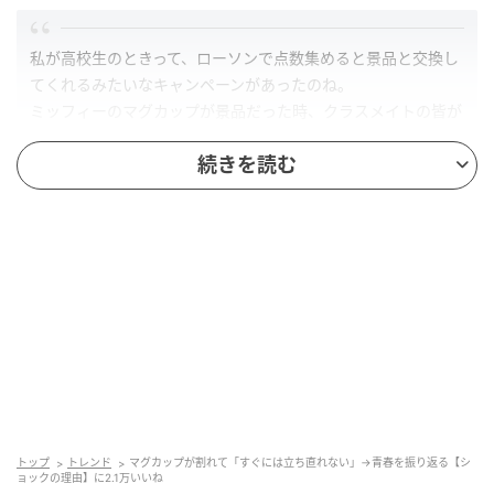
私が高校生のときって、ローソンで点数集めると景品と交換し
てくれるみたいなキャンペーンがあったのね。
ミッフィーのマグカップが景品だった時、クラスメイトの皆が
お昼をパンにしてシール集めてくれて、それで交換したマグカ
続きを読む
ップだった。
それを割った。直ぐには立ち直れない
X「ゴンザレス白」
（
https://x.com/white_rice_wins/status/2048371513590730854
，
2026年4月29日最終閲覧）
お昼ごはんをパンにしてシールを集め、みんなでコツ
コツ貯めて、ようやく手に入れた特別な一つ。大切に
していた、そのマグカップが…。ただの景品ではな
く、みんなの気持ちが詰まった思い出の品…。それが
割れてしまったときの喪失感は、言葉にしきれないも
トップ
トレンド
マグカップが割れて「すぐには立ち直れない」→青春を振り返る【シ
ョックの理由】に2.1万いいね
のがあります。