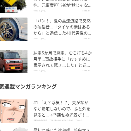
性。元事案担当者が“秋じゃなく
てよかった”と言ったワケ
TRILL ニュース
2026.8.5
「バン！」夏の高速道路で突然
の破裂音…「タイヤの溝はある
から」と過信した40代男性の後
悔
TRILL ニュース
2026.8.5
納車5か月で廃車、むち打ち4か
月半…事故相手に「おすすめに
表示されて驚きました」と送っ
た結末
TRILL ニュース
2026.8.5
気連載マンガランキング
#1 「え？浮気！？」夫がなか
なか帰宅しないので、ふと外を
見ると…→予期せぬ光景が！｜
旦那の不倫が発覚して頭に来た
旦那の不倫が発覚して頭に来たのでメチャクチャにしてやった
のでメチャクチャにしてやった
最初に感じた違和感…普段マメ