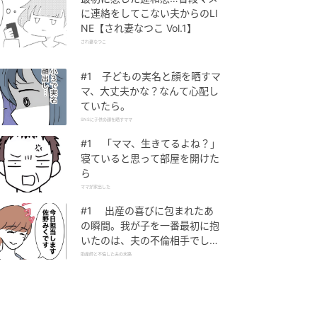
に連絡をしてこない夫からのLI
NE【され妻なつこ Vol.1】
され妻なつこ
#1 子どもの実名と顔を晒すマ
マ、大丈夫かな？なんて心配し
ていたら。
SNSに子供の顔を晒すママ
#1 「ママ、生きてるよね？」
寝ていると思って部屋を開けた
ら
ママが家出した
#1 出産の喜びに包まれたあ
の瞬間。我が子を一番最初に抱
いたのは、夫の不倫相手でし
た。
助産師と不倫した夫の末路