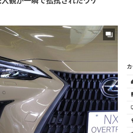
先入観が一瞬で払拭されたワケ
カ