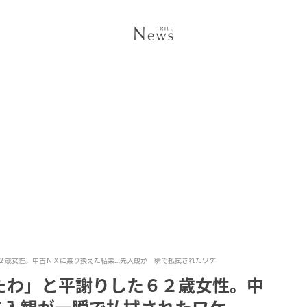
２歳女性。中古ＮＸに乗り換えた結果…先入観が一瞬で払拭されたワケ
たわ」と平謝りした６２歳女性。中