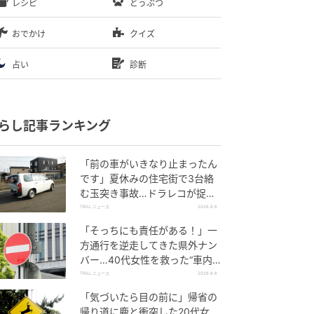
レシピ
どうぶつ
おでかけ
クイズ
占い
診断
らし記事ランキング
「前の車がいきなり止まったん
です」夏休みの住宅街で3台絡
む玉突き事故…ドラレコが捉え
ていた“急ブレーキの理由”
TRILL ニュース
2026.8.6
「そっちにも責任がある！」一
方通行を逆走してきた県外ナン
バー…40代女性を救った“車内
の備え”
TRILL ニュース
2026.8.6
「気づいたら目の前に」帰省の
帰り道に鹿と衝突した20代女