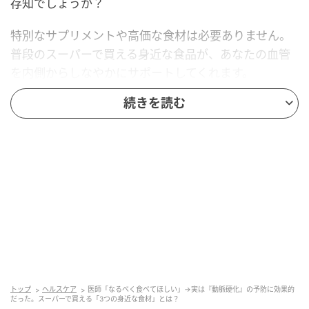
存知でしょうか？
特別なサプリメントや高価な食材は必要ありません。
普段のスーパーで買える身近な食品が、あなたの血管
を内側からしなやかにサポートしてくれます。
続きを読む
今回は、動脈硬化が起こるメカニズムを分かりやすく
解説しながら、今日からすぐに始められる「血管の強
力な味方」となる食材たちをご紹介します。
動脈硬化の基礎知識…血管が年齢と共に変わる
仕組み
動脈硬化は、血管の壁が厚くなり、硬くなってしまう
状態を指します。
動脈は心臓から全身に血液を送り出す大事な“パイ
トップ
ヘルスケア
医師「なるべく食べてほしい」→実は『動脈硬化』の予防に効果的
だった。スーパーで買える「3つの身近な食材」とは？
プ”ですが、このパイプが弾力をなくすことで、血液の