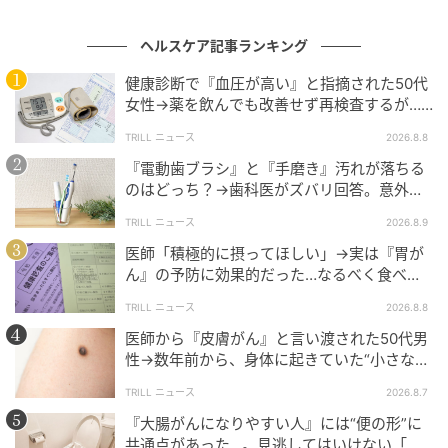
に役立つとされています。ただしカロリーは高めなの
ヘルスケア記事ランキング
で摂りすぎには注意が必要です。
健康診断で『血圧が高い』と指摘された50代
食物繊維も大切で、根菜や豆類、全粒穀物に含まれる
女性→薬を飲んでも改善せず再検査するが…
食物繊維は、コレステロールの吸収を抑えたり、腸内
その後、発覚した“恐ろしい病気”
TRILL ニュース
2026.8.8
環境を整えてくれるでしょう。
『電動歯ブラシ』と『手磨き』汚れが落ちる
のはどっち？→歯科医がズバリ回答。意外と
さらに、
食事だけでなく適度な運動や禁煙、ストレス
知られてない“正しい歯磨きの方法"
管理も組み合わせることで、動脈硬化の予防効果はよ
TRILL ニュース
2026.8.9
り一層高まります。
医師「積極的に摂ってほしい」→実は『胃が
ん』の予防に効果的だった…なるべく食べる
べき“理想的な食材”とは？
TRILL ニュース
2026.8.8
食事の工夫で血管ケア。一歩先ゆく健康習慣を
医師から『皮膚がん』と言い渡された50代男
性→数年前から、身体に起きていた“小さな異
変”に「あのとき受診していれば…」
動脈硬化の予防には、適度な運動や禁煙といった生活
TRILL ニュース
2026.8.7
習慣の改善はもちろん、毎日の「食べる選択」を少し
『大腸がんになりやすい人』には“便の形”に
だけ変えることが何よりの近道です。
共通点があった…。見逃してはいけない「危