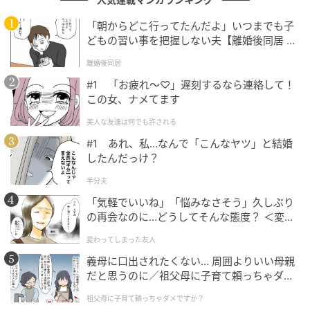
養素が豊富な食材を積極的に摂ることが大切です。で
は実際にどんな食材を摂取するとよいのでしょうか？
「朝からどこ行ってたんだよ」いつまでも子
どもの習い事を把握しない夫【離婚後同居 Vo
l.1】
代表的な例は、青魚（サバ・イワシ・サンマ）に含ま
離婚後同居
れる「
EPA（エイコサペンタエン酸
）」や「
DHA（ド
#1 「お疲れ〜♡」遅刻するなら連絡して！
コサヘキサエン酸
）」。これらは
血液をサラサラに
この女、ナメてます
し、血管の柔軟性を保つ効果が認められています
。
美人な友達は何でも許される
#1 あれ、私…なんで「こんなヤツ」と結婚
次はオリーブオイル。地中海式食事法の核として知ら
したんだっけ？
れ、動脈硬化予防の強い味方。特にエクストラバージ
ンオリーブオイルは、
ポリフェノールが豊富で抗酸化
半分夫
作用が高い
です。サラダやパスタにかけるだけで気軽
「気軽でいいね」「悩みなさそう」久しぶり
の再会なのに…どうしてそんな態度？ ＜変わ
に取り入れやすいのも魅力。
ってしまった友人 1話＞【ため息がこぼれる
変わってしまった友人
日には】
また、ナッツに多い「
良質な不飽和脂肪酸
」も積極的
義母に口出されたくない… 周囲よりいい母親
に摂取したいひとつ。アーモンドやくるみなどには不
だと思うのに／祖父母に子育て頼っちゃダメ
飽和脂肪酸、マグネシウム、ビタミンEなどの成分が含
ですか？（1）【私のママ友付き合い事情 ま
祖父母に子育て頼っちゃダメですか？
んが】
まれ、これらが血管内の炎症を抑え、血管の健康維持