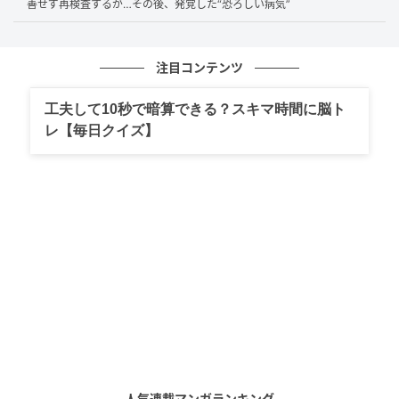
善せず再検査するが…その後、発覚した“恐ろしい病気”
“動脈硬化予防の味方”をご紹介
注目コンテンツ
工夫して10秒で暗算できる？スキマ時間に脳ト
レ【毎日クイズ】
出典：photoAC（※画像はイメージです）
動脈硬化予防には、飽和脂肪酸やトランス脂肪酸の過
剰摂取を控え、抗酸化作用や血管をやわらかく保つ栄
人気連載マンガランキング