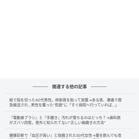
流れが滞ったり、血管が詰まったりするリスクが高ま
ります。血管が健康なうちはやわらかく、身体の変化
や負荷に応じて血圧や血流を調整できます。
しかし、加齢や生活習慣などの影響で血管が硬くなる
と、血液の流れが悪くなり、心臓病や脳卒中の原因に
なることがあるのです。
この動脈硬化が進む過程では、
血管の内側に悪玉コレ
ステロールなどがたまり、いわゆる“プラーク”が形成
関連する他の記事
されます。
プラークは血管を狭くし、場合によっては
血栓（血のかたまり）ができることもあります。そう
紙で指を切った40代男性。絆創膏を貼って放置→ある夜、激痛で救
した血栓が血管を詰まらせると、心筋梗塞や脳梗塞な
急搬送され…男性を襲った“悲劇”に「すぐ病院へ行っていれば…」
どの重大な病気につながる可能性があると考えられて
『電動歯ブラシ』と『手磨き』汚れが落ちるのはどっち？→歯科医
います。
がズバリ回答。意外と知られてない“正しい歯磨きの方法"
健康診断で『血圧が高い』と指摘された50代女性→薬を飲んでも改