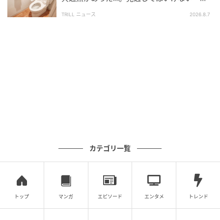
険なサイン」とは？【医師が解説】
TRILL ニュース
2026.8.7
本日ご紹介した血管を守るアプローチを振り返ってみ
ましょう。
青魚（サバ・イワシなど）：
「EPA・DHA」の力で
血液をサラサラに
オリーブオイル・ナッツ：
抗酸化作用と良質な油
で、血管の酸化・炎症をガード
食物繊維（根菜・豆類など）：
コレステロールの吸
収を抑えて数値をコントロール
これらをすべて完璧にこなそうとする必要はありませ
カテゴリ一覧
ん。「おやつをナッツにしてみる」「炒めものの油を
オリーブオイルに変えてみる」といった、小さくて無
理のない一歩からで十分です。
トップ
マンガ
エピソード
エンタメ
トレンド
毎日の美味しい習慣で血管を若々しく保ち、健やかな