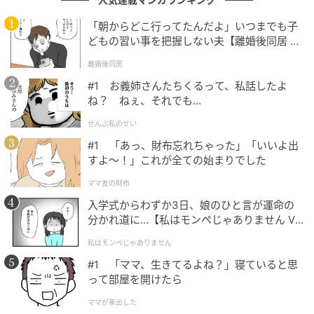
換算で加算されます。
「朝からどこ行ってたんだよ」いつまでも子
どもの習い事を把握しない夫【離婚後同居 Vo
Aさんは年間132万円の賞与を受け取っており、当時の
l.1】
基準額である「51万円」を超えてしまっていました。
離婚後同居
#1 お義姉さんたちくるって、私話したよ
給与35万円
ね？ ねぇ、それでも…
年間賞与132万÷12ヶ月=月換算11万円
ぜんぶ私のせい
月換算の賃金：35万円+11万円=
46万円
#1 「あっ、財布忘れちゃった」「いいよ出
年金月額：16万円（うち
厚生年金10万円
）
すよ〜！」これが全ての始まりでした
賃金と厚生年金の合計：
月56万円
⇒基準額51万円を
ママ友の財布
「5万円」オーバー
入学式からわずか3日、娘のひと言が運命の
分かれ道に…【私はモンペじゃありません Vo
基準額を超えた場合、その半分の厚生年金が支給停止
l.1】
となります。
私はモンペじゃありません
#1 「ママ、生きてるよね？」寝ていると思
今回のケースでは、5万円の半分にあたる「2万5,000
って部屋を開けたら
円」の厚生年金が支給停止となり、月16万円の年金が
ママが家出した