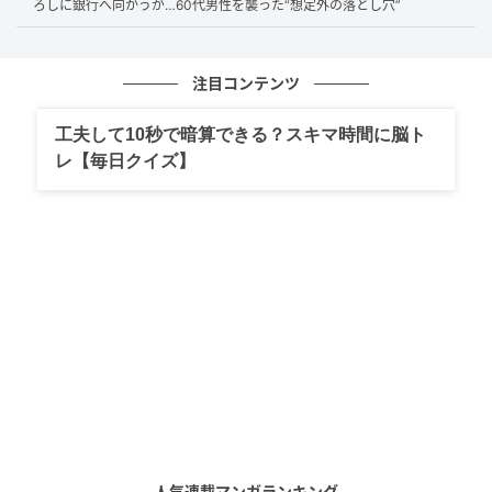
ろしに銀行へ向かうが…60代男性を襲った“想定外の落とし穴”
再雇用から1年を過ぎた頃、手付かずとなっていた年金
口座をチェックしたAさん。すると、月16万円受給で
きるはずの年金が「13万5,000円」に減っていたので
注目コンテンツ
す。
工夫して10秒で暗算できる？スキマ時間に脳ト
レ【毎日クイズ】
「在職老齢年金制度」で年金カット
「在職老齢年金」とは、働きながら厚生年金を受給す
る人の「賃金+厚生年金」の合計が基準額を超える場
合、超えた金額の半分の厚生年金が支給停止となる制
度です。
基準額は2026年度より「65万円」となりましたが、当
時は見直し前であったため「51万円」でした。
在職老齢年金の計算では、賃金部分に1年間の賞与が月
人気連載マンガランキング