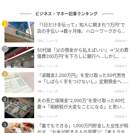
13万5,000円に。
ビジネス・マネー記事ランキング
年間では30万円もの年金カットにつながってしまった
のです。
「1日だけ手伝って」知人に頼まれ“1万円”で
店の手伝い→数ヶ月後、ハローワークから届
いた電話に50代女性が“青ざめたワケ”
TRILL ニュース
2026.8.7
2026年度から基準額が「65万円」に
50代娘「父の預金から払えばいい」→“父の葬
儀費200万円”を下ろしに銀行へ…しかし、窓
口で告げられた“恐ろしい事実”に絶句
先述の通り、在職老齢年金制度の基準額は2026年度か
TRILL ニュース
2026.8.7
ら「65万円」に引き上げられました。
『退職金2,200万円』を受け取った50代男性
→「しばらく手をつけないし」定期預金へ…4
Aさんの場合、賃金と年金の合計額は月56万円です。
年後、通帳を見て“青ざめたワケ”
TRILL ニュース
2026.8.7
新基準では基準額を超えていないため、賃金に変動が
夫の死亡保険金“2,000万”を受け取った60代
ない場合、年金16万円をそのまま受け取れることにな
妻→「相続税が大変なことになる」と思いき
ります。
や…税理士から受けた“予想外の回答”
TRILL ニュース
2026.8.7
退職後も働くことは家計の助けになりますが、金額に
「誰でもできる」1,000万円貯金した女性が明
よっては年金の一部が支給停止になる可能性も。思わ
かす、“お金が貯まる人の習慣”に「考えさせ