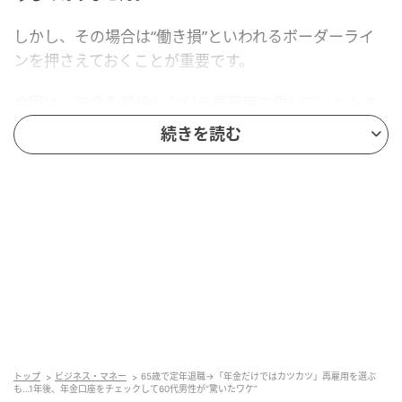
しかし、その場合は“働き損”といわれるボーダーライ
ンを押さえておくことが重要です。
今回は、年金を受給しながら再雇用で働いていたもの
の、「ある制度」により手取り収入が減ってしまった
続きを読む
60代男性の事例を紹介します。
「給与35万円+年金16万円」でゆとりある生
活を目指した男性
60代の男性・Aさん（仮名）は、同い年の夫婦2人暮ら
しです。
会社員として働いていたAさんは、65歳を迎えると毎
月16万円の年金を受給できます。一方で、長年専業主
トップ
ビジネス・マネー
65歳で定年退職→「年金だけではカツカツ」再雇用を選ぶ
婦の奥さまは国民年金のみを受給することになり、年
も…1年後、年金口座をチェックして60代男性が“驚いたワケ”