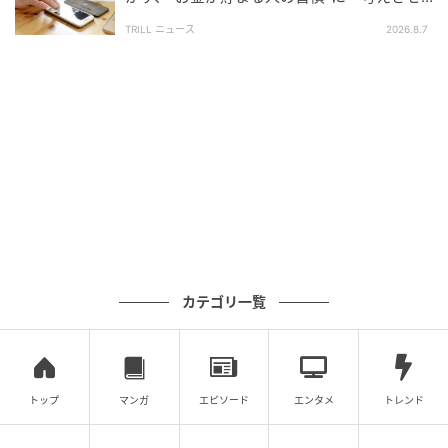
られました」「どんどん貯められそう」
ぬ誤算を防ぐためにも、まずは制度を正しく理解する
TRILL ニュース
2026.8.7
ところから始めましょう。
監修・執筆：元銀行員・ikebu
元銀行員・行政書士資格保有の金融・法律ライター。
一種外務員資格（証券外務員一種）、行政書士資格を
保有。大学では法学部・法律学科に在籍し、卒業後は
地方銀行に入行。個人リテール業務において、投資信
託・生命保険商品の販売を中心とする資産運用のサポ
ートのほか、住宅ローンや相続などの幅広い業務に携
カテゴリ一覧
わる。法人営業では、事業性融資や法人向けの運用商
品販売を担当。現在は金融・法律ジャンルを中心にラ
イターとして活動。銀行員時代の経験や保有資格を活
トップ
マンガ
エピソード
エンタメ
トレンド
かし、専門的な内容を分かりやすく丁寧に解説するこ
とを得意とする。