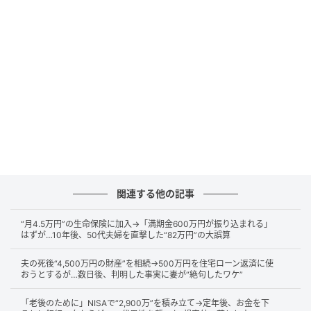
金額は毎月6万円の見込み。
「夫婦合わせて月22万円の年金ではカツカツになって
しまう」
そう考えたAさんは、退職後も再雇用で働くことを決
意しました。
年金額が減っている？月16万円→13.5万円に
関連する他の記事
その後Aさん夫婦は65歳の誕生日を迎え、年金の受給
がスタート。
“月4.5万円”の生命保険に加入→「満期金600万円が振り込まれる」
はずが…10年後、50代夫婦を直撃した“82万円”の大誤算
Aさんは再雇用で退職後も毎月35万円の給与を得てお
夫の死後“4,500万円の財産”を相続→500万円を住宅ローン返済に使
り、年金をそのまま貯蓄に回せるほど余裕のある生活
おうとするが…数日後、判明した事実に妻が“絶句したワケ”
を送っていました。
「老後のために」NISAで“2,900万”を積み立て→定年後、お金を下