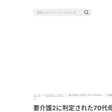
トップ
ビジネス・マネー
要介護2に判定された70代母→『介護
た」
要介護2に判定された70代