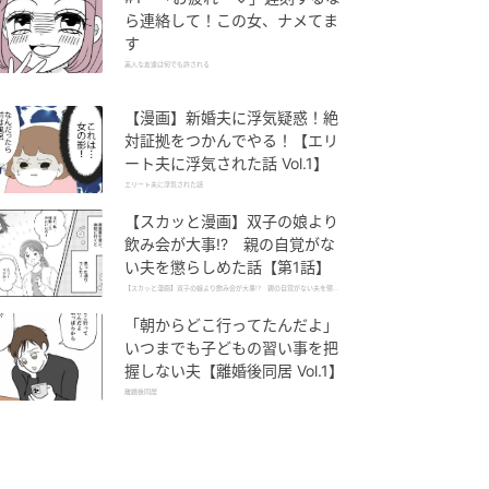
ら連絡して！この女、ナメてま
す
美人な友達は何でも許される
【漫画】新婚夫に浮気疑惑！絶
対証拠をつかんでやる！【エリ
ート夫に浮気された話 Vol.1】
エリート夫に浮気された話
【スカッと漫画】双子の娘より
飲み会が大事!? 親の自覚がな
い夫を懲らしめた話【第1話】
【スカッと漫画】双子の娘より飲み会が大事!? 親の自覚がない夫を懲ら
しめた話
「朝からどこ行ってたんだよ」
いつまでも子どもの習い事を把
握しない夫【離婚後同居 Vol.1】
離婚後同居