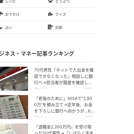
レシピ
どうぶつ
おでかけ
クイズ
占い
診断
ジネス・マネー記事ランキング
70代男性「ネットで入出金を確
認できなくなった」相談しに銀
行へ→担当者が履歴を確認した
ところ…判明した“恐ろしい事
TRILL ニュース
2026.8.8
実”
「老後のために」NISAで“2,90
0万”を積み立て→定年後、お金
を下ろしに銀行へ向かうが…60
代男性を襲った“想定外の落とし
TRILL ニュース
2026.8.7
穴”
『退職金2,200万円』を受け取
った50代男性→「しばらく手を