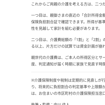
これからご両親の介護を考える方は、二つ
一つ目は、親御さまの直近の「合計所得金
保険負担割合証で確認できます。所得が基
性を見越して家計を組む必要があります。
二つ目は、介護費総額の「1割」と「2割」
る以上、片方だけの試算では資金計画が崩
親世代の介護費は、ご本人の所得区分とサ
度、判定通知が届く時期に家族で見直す時
※介護保険制度や税制は定期的に見直しが
り、将来的に負担割合の判定基準や上限額
は、お住まいの市区町村の介護保険担当窓
執筆・監修：中川 佳人