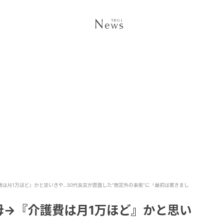
費は月1万ほど』かと思いきや…50代長女が直面した“想定外の事態”に「最初は驚きまし
母→『介護費は月1万ほど』かと思い