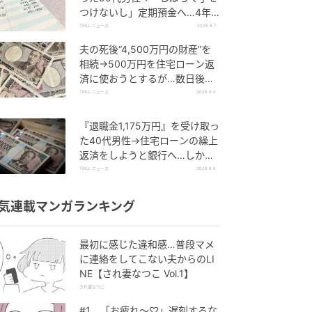
つけないし」定期預金へ…4年
後、通帳を見て“青ざめたワケ”
TRILL ニュース
2026.8.7
夫の死後“4,500万円の財産”を
相続→500万円を住宅ローン返
済に使おうとするが…数日後、
判明した事実に妻が“絶句したワ
TRILL ニュース
2026.8.8
ケ”
『退職金1,175万円』を受け取っ
た40代男性→住宅ローンの繰上
返済をしようと銀行へ…しか
し、窓口で告げられた“想定外の
TRILL ニュース
2026.8.8
事実”
気連載マンガランキング
最初に感じた違和感…普段マメ
に連絡をしてこない夫からのLI
NE【され妻なつこ Vol.1】
され妻なつこ
#1 「お疲れ〜♡」遅刻するな