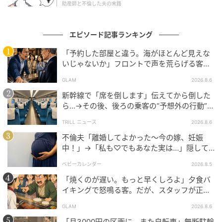
ないまま十年が過ぎてきた。
助産師と不倫した夫の末路
言葉にできないまま、あの「おかげよ」はいつも夕食
エピソード記事ランキング
後の静けさの中に漂い続ける。
「予約した部屋と違う。海がほとんど見えな
※GLAMが独自に実施したアンケートで集めた、50
いじゃないか」フロントで声を荒らげる客。
代・男性読者様の体験談をもとに記事化しています
だが、支配人が予約記録を示した結果
GLAM
2026.8.6
新幹線で「席を倒します」伝えてから倒した
※本コンテンツ内の画像は、生成AIを利用して作成し
ら…→その後、後ろの乗客の“予想外の行動”に
ています。
「不快ですぐに立ち去りました」
TRILL ニュース
2026.8.6
元記事で読む
不倫夫「離婚してよかった〜今の嫁、妊娠
中！」→「私も♡でもあなた実は…」隠して
いた事実を暴露した結果
次の記事
ベビーカレンダー
2026.8.5
「もちろん、伝えてますよ」義姉との面倒な
「焼くのが遅い。もっと早くしろよ」夕食バ
人間関係。義父の法事で気づいた違和感の正
イキングで怒鳴る客。だが、スタッフが正論
体
を並べた結果
GLAM
2026.8.6
の記事をもっとみる
「月3000円の区画に、また自転車」無断駐輪