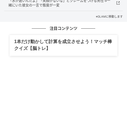
せば、そうでない者は助からない、という意味を含ん
「水が遅いんだよ」「笑顔がないな」とクレームをつける男性→一
緒にいた彼女の一言で態度が一変
でいる。
※GLAMに移動します
自分の実家はそういった慣習とは縁遠い家だった。
注目コンテンツ
その事実が、義母の言葉に妙な重さをつけ加えてく
1本だけ動かして計算を成立させよう！マッチ棒
る。
クイズ【脳トレ】
言葉にできないまま残るもの
家族みんなが揃った夕食の席でもその言葉は出る。
義母に悪意があるとは思いたくない。長年続けてきた
習慣に誇りを持っているだけで、こちらを傷つけよう
としているわけではないのだろう。
それでも、毎回そのひと言を聞くたびに胸のどこかが
ざわつく。