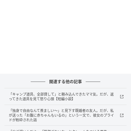
問題は、義母が口にする決まり文句にある。
何か無事に乗り越えたとき、例えば家族の誰かが軽傷
で済んだとき、夏風邪が数日で治まったとき、交通量
の多い道を子どもが渡って帰ってきたとき、義母は必
ずこう言う。
「験担ぎしてない家は守られないわよ」
最初のうちは「よかったですね」と受け流していた。
けれどその言葉が繰り返されるうちに、ある感覚が頭
関連する他の記事
をもたげてきた。
「キャンプ道具、全部貸して」と頼み込んできたママ友。だが、返
ってきた道具を見て怒り心頭【短編小説】
「守ってもらえる」ということは、そうでない人間は
守ってもらえないということだ。
「独身で自由なんて羨ましい～」と見下す既婚者の友人。だが、私
が送った「お腹に赤ちゃんもいるの」という一文で、彼女のプライ
ドが粉砕された話
験担ぎを続けているから助かる、という論法は裏を返