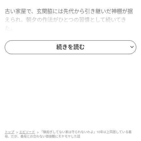
古い家屋で、玄関脇には先代から引き継いだ神棚が据
えられ、朝夕の作法がひとつの習慣として続いてき
た。
妻はその環境で育ったから違和感がないようだが、こ
続きを読む
ちらはそういう家で育っておらず、一緒に手を合わせ
てはいるものの、心から馴染んでいるとは言い難い。
それでも義母のやり方を尊重しながら、波風を立てず
にやってきた。
子どもたちも自然と手を合わせるようになり、気づけ
ばその光景がこの家の日常になっていた。
「おかげよ」が積み重なるたびに
トップ
エピソード
「験担ぎしてない家は守られないわよ」10年以上同居している義
母。だが、義母との合わない価値観にモヤモヤした話