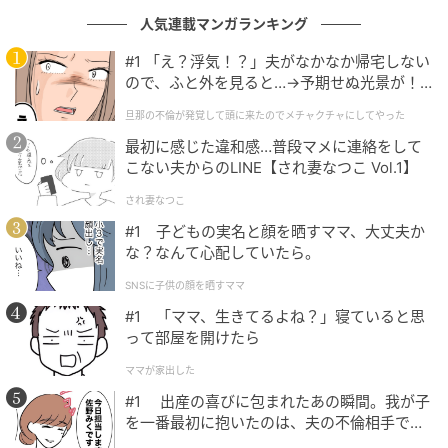
人気連載マンガランキング
自分が家のしきたりに心から馴染めていないことを見
#1 「え？浮気！？」夫がなかなか帰宅しない
透かされているような、あるいは馴染まない人間を遠
ので、ふと外を見ると…→予期せぬ光景が！
回しに責められているような気持ちになる。
｜旦那の不倫が発覚して頭に来たのでメチャ
旦那の不倫が発覚して頭に来たのでメチャクチャにしてやった
クチャにしてやった
妻に打ち明けたこともあるが、「お義母さんは悪気な
最初に感じた違和感…普段マメに連絡をして
こない夫からのLINE【され妻なつこ Vol.1】
いんだよ」と言って話が終わった。
され妻なつこ
それは分かっている。分かっているうえで、なお引っ
#1 子どもの実名と顔を晒すママ、大丈夫か
かかる。その二層構造がまたモヤモヤを重ねる。
な？なんて心配していたら。
SNSに子供の顔を晒すママ
「そうですね」と頷き返しながら、内心では何かを飲
#1 「ママ、生きてるよね？」寝ていると思
み込んでいる。
って部屋を開けたら
この繰り返しに慣れてはきたけれど、慣れたからとい
ママが家出した
ってモヤモヤが消えるわけではない。そもそもこの家
#1 出産の喜びに包まれたあの瞬間。我が子
のやり方が「絶対に正しい」という前提を、誰も疑わ
を一番最初に抱いたのは、夫の不倫相手でし
た。