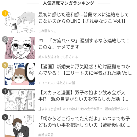
人気連載マンガランキング
されます。
最初に感じた違和感…普段マメに連絡をして
箱根の地形を地産食材で再現したアーティスティック
こない夫からのLINE【され妻なつこ Vol.1】
な一皿が揃い、ジャンルを超えた創作美食として構成
され妻なつこ
されています。
#1 「お疲れ〜♡」遅刻するなら連絡して！
この女、ナメてます
愛犬同伴のままテーブル席を利用できる設計で、食事
の時間も家族全員でともに過ごせます。
美人な友達は何でも許される
【漫画】新婚夫に浮気疑惑！絶対証拠をつか
んでやる！【エリート夫に浮気された話 Vol.
広々としたスイートルームと箱根の温泉体験
1】
エリート夫に浮気された話
【スカッと漫画】双子の娘より飲み会が大
事!? 親の自覚がない夫を懲らしめた話【第1
話】
【スカッと漫画】双子の娘より飲み会が大事!? 親の自覚がない夫を
懲らしめた話
「朝からどこ行ってたんだよ」いつまでも子
どもの習い事を把握しない夫【離婚後同居 Vo
l.1】
離婚後同居