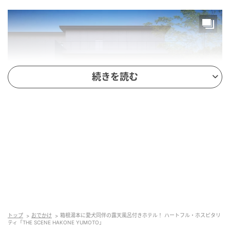
続きを読む
施設名：THE SCENE HAKONE YUMOTO
開業予定：2026年秋
所在地：神奈川県足柄下郡箱根町湯本茶屋184
アクセス：箱根登山鉄道「箱根湯本」駅 徒歩20分
トップ
おでかけ
箱根湯本に愛犬同伴の露天風呂付きホテル！ ハートフル・ホスピタリ
ティ「THE SCENE HAKONE YUMOTO」
公式サイト：thescene-hakoneyumoto.com