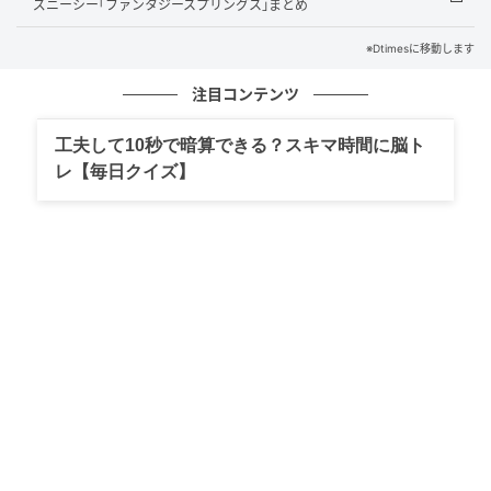
ズニーシー｢ファンタジースプリングス｣まとめ
和モダンのダイニングで味わう創作コース料
※Dtimesに移動します
理
注目コンテンツ
工夫して10秒で暗算できる？スキマ時間に脳ト
レ【毎日クイズ】
格子天井と間接照明、正面のアート壁画が調和した和
モダンの空間で、料理長が手がけるコース料理が提供