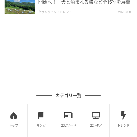
開始へ！ 犬と泊まれる棟など全15室を展開
クランクイン！トレンド
2026.8.8
木目調と石張りを組み合わせた5階建ての外観は、緑の
樹木に囲まれた道路沿いに立ちます。
カテゴリ一覧
各フロアのバルコニーから箱根の自然を眺められる設
計で、愛犬との旅において景観そのものが滞在体験の
一部となっています。
トップ
マンガ
エピソード
エンタメ
トレンド