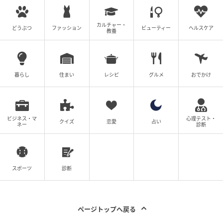
地産食材を用いたコース料理、愛犬と入れる温泉露天
風呂、そして和モダンのダイニングと広々としたスイ
カルチャー・
ートルームが揃う「THE SCENE HAKONE YUMOTO」
どうぶつ
ファッション
ビューティー
ヘルスケア
教養
は、2026年秋の開業に向けて準備が進んでいます。
愛犬とともに過ごす特別な旅を箱根湯本で体験できる
暮らし
住まい
レシピ
グルメ
おでかけ
施設として、注目を集めています。
ハートフル・ホスピタリティ「THE SCENE HAKONE
YUMOTO」の紹介でした。
ビジネス・マ
心理テスト・
クイズ
恋愛
占い
ネー
診断
よくある質問
スポーツ
診断
Q. 「THE SCENE HAKONE YUMOTO」への
アクセス方法は？
ページトップへ戻る
A. 箱根登山鉄道「箱根湯本」駅から徒歩20分の場所に