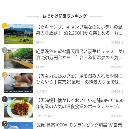
おでかけ記事ランキング
【夏キャンプ】キャンプ場なのにホテルの温
泉入り放題！1泊2,200円から楽しめる、群馬
『サンバードキャンプガーデン』
客室はソファ・ベッド・ダイニングテーブルを備えた
GLAM
2026.8.8
広めのスイートルームで、間接照明が空間をやわらか
絶景渓谷を望む露天風呂と豪華ビュッフェが1
泊2食1万円台から！仙台・秋保温泉の人気コ
く包みます。
スパ宿『秋保グランドホテル』
GLAM
2026.8.8
愛犬と入れる温泉露天風呂付きの中庭エリアが設けら
【等々力渓谷カフェ】足を踏み入れた瞬間に
れ、箱根の自然と温泉を愛犬とともに堪能できます。
ひんやり！東京23区唯一の絶景カフェで味わ
える本格コーヒー
イチオシ
2026.8.8
館内のすべての空間が人と愛犬が一緒に過ごせるよう
【天満橋】懐かしくおいしい老舗の味！1950
設計されており、上質な温泉体験と箱根の自然との調
年創業の人気の洋食食堂のポークチャップ！
和が空間設計の核心となっています。
「グリル ABC」
リビングWeb
2026.8.8
長野“標高1000mのグランピング施設”が営業