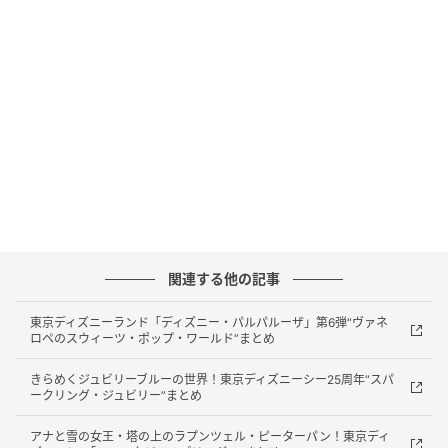
古くから「箱根の玄関口」として親しまれ、名湯が集
まる箱根湯本に、愛犬のためのプレミアムホテルが開
業します。
「THE SCENE HAKONE YUMOTO」は、愛犬同伴可能
な宿泊施設の枠を超え、人と愛犬のどちらにとっても
上質な滞在体験を追求したドッグ・プレミアムホテル
です。
愛犬と入れる温泉露天風呂付き中庭エリアをはじめ、
関連する他の記事
愛犬の快適性と安全性を追求した専用設備が館内に整
えられています。
東京ディズニーランド「ディズニー・パルパルーザ」第6弾“ヴァネ
ロペのスウィーツ・ポップ・ワールド”まとめ
5階建ての外観は木目調と石張りを組み合わせた構造
きらめくジュビリーブルーの世界！東京ディズニーシー25周年“スパ
で、各フロアにバルコニーを備え、周囲を緑の樹木が
ークリング・ジュビリー”まとめ
囲む環境に立地しています。
アナと雪の女王・塔の上のラプンツェル・ピーターパン！東京ディ