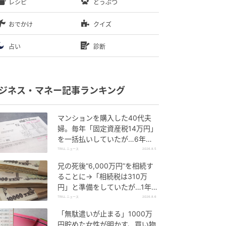
レシピ
どうぶつ
おでかけ
クイズ
占い
診断
ジネス・マネー記事ランキング
マンションを購入した40代夫
婦。毎年「固定資産税14万円」
を一括払いしていたが…6年
後、役所から届いた“1通の通
TRILL ニュース
2026.8.5
知”に絶句
兄の死後“6,000万円”を相続す
ることに→「相続税は310万
円」と準備をしていたが…1年
後、60代妹を直撃した“想定外
TRILL ニュース
2026.8.6
の大誤算”
「無駄遣いが止まる」1000万
円貯めた女性が明かす、買い物