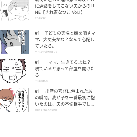
に連絡をしてこない夫からのLI
NE【され妻なつこ Vol.1】
され妻なつこ
#1 子どもの実名と顔を晒すマ
マ、大丈夫かな？なんて心配し
ていたら。
SNSに子供の顔を晒すママ
#1 「ママ、生きてるよね？」
寝ていると思って部屋を開けた
ら
ママが家出した
#1 出産の喜びに包まれたあ
の瞬間。我が子を一番最初に抱
いたのは、夫の不倫相手でし
た。
助産師と不倫した夫の末路