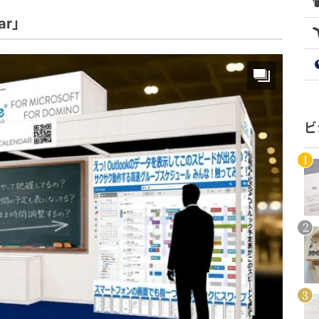
ar」
ビ