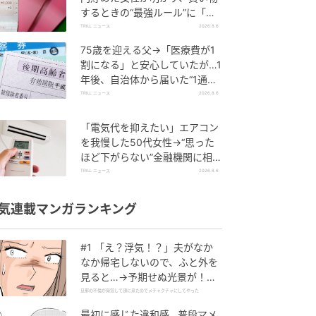
するときの“最強ルール”に「効
果的」「物欲を減らすことがで
TRILL ニュース
2026.8.6
きる」
75歳を迎える父→「医療費が1
割になる」と安心していたが…1
年後、自治体から届いた“1通の
通知”に50代娘が絶句したワケ
TRILL ニュース
2026.8.6
「電気代を抑えたい」エアコン
を我慢した50代女性→“思った
ほど下がらない”金融機関に相談
すると…返ってきた”意外な答
TRILL ニュース
2026.8.6
え”
気連載マンガランキング
#1 「え？浮気！？」夫がなか
なか帰宅しないので、ふと外を
見ると…→予期せぬ光景が！｜
旦那の不倫が発覚して頭に来た
旦那の不倫が発覚して頭に来たのでメチャクチャにしてやった
のでメチャクチャにしてやった
最初に感じた違和感…普段マメ