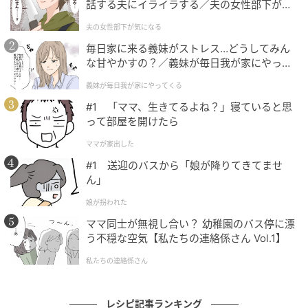
話する夫にイライラする／夫の女性部下が気
■完成！！
になる（1）【夫婦の危機 まんが】
夫の女性部下が気になる
毎日家に来る義妹がストレス…どうしてみん
な甘やかすの？／義妹が毎日我が家にやって
くる（1）【義父母がシンドイんです！ まん
義妹が毎日我が家にやってくる
が】
#1 「ママ、生きてるよね？」寝ていると思
って部屋を開けたら
ママが家出した
#1 送迎のバスから「娘が降りてきてませ
ん」
娘が拐われた
ママ同士が無視し合い？ 幼稚園のバス停に漂
う不穏な空気【私たちの連絡係さん Vol.1】
私たちの連絡係さん
レシピ記事ランキング