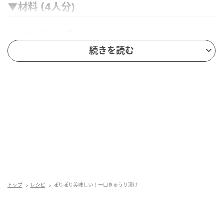
▼材料 (4人分)
・ きゅうり：3本
・ 白だし：大さじ4
続きを読む
・ 水：大さじ2
■きゅうり3本をカットする。
トップ
レシピ
ぽりぽり美味しい！一口きゅうり漬け