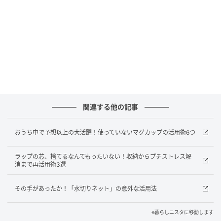
暮らしニスタ
きゅうりは両端のヘタを切り落とし、ピーラーで縞模
様に3カ所皮をむく。1本を一口大（4個）にカットし
関連する他の記事
ました。
おうち中で予想以上の大活躍！使っていないマグカップの活用術6つ
■袋にきゅうりと調味料を入れる。
ラップの芯、捨てるなんてもったいない！収納からプチストレス解
消まで再活用術3選
その手があったか！「水切りネット」の意外な活用法
※暮らしニスタに移動します