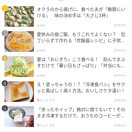
オクラのから揚げに、食べた夫が「無限にい
暮らしニスタ
ける」 味の決め手は『大さじ3杯』
ぽりぽり美味しい一口きゅうり漬けの完成です。
grape
2026.8.5
夏休みの昼ご飯、もうこれでよくない？ 包
丁いらずで作れる『炊飯器レシピ』に子供が
■ コツ・ポイント
大喜び！
grape
2026.8.4
これから暑くなる季節におすすめの1品です。
夏は『おにぎり』こう食べる！ 刻んでまぶ
すだけで「暑い日もさっぱり」「弁当にもい
い」
grape
2026.8.5
暮らしニスタ／happydaimamaさん
え！塗っちゃうの！？「冷凍食パン」をサク
ッと香ばしく焼く方法。おいしさケタ違い！
元記事で読む
暮らしニスタ
2026.8.4
次の記事
「余ったホイップ」絶対に捨てないで！その
まま冷凍するだけで、おうちのコーヒーが
【みんなどうやって食べているの？】ブロッ
〈お店レベル〉に激変します♡
コリースーパースプラウトを食べてみた！
暮らしニスタ
2026.8.5