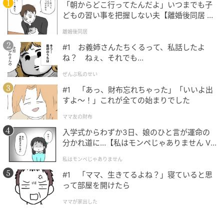
また、ベドウェル氏は過去に別の小型船で北極圏への
「朝からどこ行ってたんだよ」いつまでも子
どもの習い事を把握しない夫【離婚後同居 Vo
単独航海を成功させた経験を持つベテラン航海士でも
l.1】
ある。危険について問われると、「挑戦することが好
離婚後同居
きなんです」と語り、リスクを受け入れる覚悟を示し
#1 お義姉さんたちくるって、私話したよ
ね？ ねぇ、それでも…
た。
ぜんぶ私のせい
#1 「あっ、財布忘れちゃった」「いいよ出
挑戦の裏にある「がん研究への思い」
すよ〜！」これが全ての始まりでした
今回の挑戦には、個人的な理由もある。英BBCによる
ママ友の財布
と、ベドウェル氏は両親をがんで亡くしており、この
入学式からわずか3日、娘のひと言が運命の
分かれ道に…【私はモンペじゃありません Vo
航海を通じて英国のがん研究支援団体「Cancer
l.1】
Research UK」への寄付金を集めたいと考えていると
私はモンペじゃありません
いう。
#1 「ママ、生きてるよね？」寝ていると思
って部屋を開けたら
現在のギネス記録は、1993年にアメリカ人のヒューゴ
ママが家出した
ー・ヴィーレン氏が全長約163センチ（5フィート4イ
ンチ）の船で達成したもの。117センチの超小型ボー