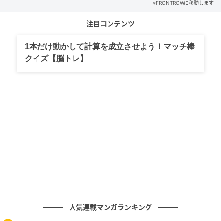
き返すことになった。さらに修理のため船を引き上げ
※FRONTROWに移動します
ていた際、小型ヨットが誤ってコンクリートの地面へ
注目コンテンツ
落下。修復不能なほど大破してしまったという。
1本だけ動かして計算を成立させよう！マッチ棒
しかしベドウェル氏は諦めず、英国へ戻って船を一か
クイズ【脳トレ】
ら再設計。現在のボートは、より頑丈な構造へ改良さ
れた。
「横になって眠ることもできない」過酷な航海
英BBCによれば、身長約183センチ（6フィート）のベ
ドウェル氏は、航海中に船内で横になって眠ることす
らできないという。そして、食料の大半はビーフジャ
ーキーやレーズン、高脂肪バーなどで、それらを真空
パックしたうえで船体フレームに組み込み、断熱材や
強度補強としても活用している。
人気連載マンガランキング