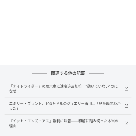
Andrew Bedwell(@andrewbedwell)がシェアした投稿
現在、ボートはカナダの税関で足止めされており、ベ
ドウェル氏は米時間5月12日時点で、通関を待ってい
る状況だと自身のログで明かした。通関後は船をカナ
ダ・ニューファンドランド島のアルジェンシアへ輸送
し、英国から現地入りして最終準備を整えたうえで出
発する予定。約3,060キロ（約1,900マイル）の大西洋
関連する他の記事
横断を目指している。
「ナイトライダー」の展示車に速度違反切符 ”動いていない”のに
なぜ
初挑戦では浸水トラブルの末に船が“大破”
エミリー・ブラント、100万ドルのジュエリー着用…「見た瞬間わか
った」
英BBCによると、ベドウェル氏はもともとボート修理
工場を営む人物。2023年の初挑戦では、出航から約12
『イット・エンズ・アス』裁判に決着——和解に踏み切った本当の
理由
時間後に船体のボルト部分から浸水が発生し、港へ引