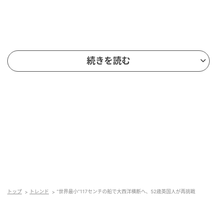
続きを読む
この投稿をInstagramで見る
トップ
トレンド
“世界最小”117センチの船で大西洋横断へ、52歳英国人が再挑戦