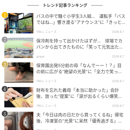
トレンド記事ランキング
トによる前人未踏の大西洋横断が実現するのか、世界
中から注目が集まっている。
バスの中で騒ぐ小学生3人組… 運転手「バス
ではね…」響き渡る“アナウンス”に「きっと
いい経験になった」
元記事で読む
TRILL ニュース
2026.8.7
保冷剤を持って出かけたはずが… 球場でカ
次の記事
バンから出てきたものに「笑って元気出た」
30年前に観光地の占い機でもらった数字で、
「そんなことある？」の声
grape
2026.8.7
宝くじ100万ドル当選
保育園出発5分前の母「なんでーー！？」目
の前に広がる“絶望の光景”に「全力で笑っ
た」「本当にお疲れさまです」
の記事をもっとみる
TRILL ニュース
2026.8.7
財布を忘れた義母「本当に助かった」会計
後、放った“提案”に「涙が出るくらい爆笑」
＜義母エピソード2選＞
TRILL ニュース
2026.8.7
夫「今日は肉の日だから買ってくるね」帰宅
後、冷凍室の“光景”に呆然「優秀過ぎる」
「シゴデキすぎ」