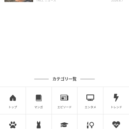
TRILL ニュース
2026.8.7
ろ。今後のアワードシーズンでも、ますます彼女が手
腕をふるう場面を目にすることになりそう。
【3】ダニエル・ゴールドバーグ
カテゴリ一覧
トップ
マンガ
エピソード
エンタメ
トレンド