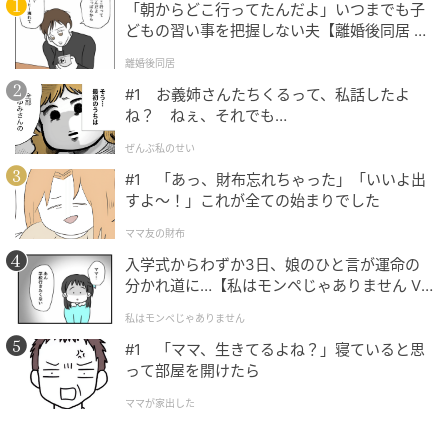
「朝からどこ行ってたんだよ」いつまでも子
どもの習い事を把握しない夫【離婚後同居 Vo
l.1】
離婚後同居
#1 お義姉さんたちくるって、私話したよ
ね？ ねぇ、それでも…
ぜんぶ私のせい
#1 「あっ、財布忘れちゃった」「いいよ出
すよ〜！」これが全ての始まりでした
ママ友の財布
入学式からわずか3日、娘のひと言が運命の
分かれ道に…【私はモンペじゃありません Vo
l.1】
私はモンペじゃありません
#1 「ママ、生きてるよね？」寝ていると思
って部屋を開けたら
ママが家出した