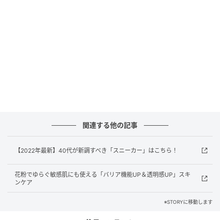
ネクタイを購入し、マディソンブルーのシャツにON、
遊びゴコロを吹き込み話題に。
シャツ（マディソンブルー）ネクタイ（SHIEN）デニ
ム（ブラックバイマウジー）シューズ（アレクサンド
ラニール）ピアス（VAID）リング（ブルガリ）。
発見あるネイビーを『生涯名品』に
関連する他の記事
【2022年最新】40代が新調すべき「スニーカー」はこちら！
花粉でゆらぐ敏感肌にも使える「バリア機能UP＆透明感UP」スキ
ンケア
※STORYに移動します