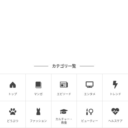
▶
元記事で読む
次の記事
【人気コーデランキングトップ5！】2026年4
月21日～30日の「今日の40代おしゃれコー
デ」
の記事をもっとみる
カテゴリ一覧
トップ
マンガ
エピソード
エンタメ
トレンド
カルチャー・
どうぶつ
ファッション
ビューティー
ヘルスケア
教養