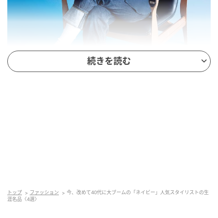
続きを読む
スタイリスト・竹村はま子さん
表紙をはじめ多くの企画を担当。一本筋の通ったスタ
イリングに加え彼女の人生観にもファンが多い。
「自分の好きなものを購入したら長く使うので、私の
トップ
ファッション
今、改めて40代に大ブームの「ネイビー」人気スタイリストの生
涯名品〈4選〉
クローゼットには古いものばかり」と仰るはま子さ
ん。ネクタイシャツ流行りの初期、SHEINでメンズの