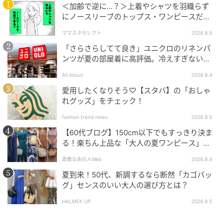
そうそう、竹村家は4人姉妹なんだけど、祖母が姉に買
＜加齢で逆に…？＞上着やシャツを羽織らず
った小学校のランドセルがネイビーだったの。当時は
にノースリーブのトップス・ワンピースだけ
で外出できる？
男の子は黒、女の子は赤だった時代だから衝撃で。姉
ママスタセレクト
2026.8.5
は嫌で大泣きしていたけど（笑）、今思えば、シック
「さらさらしてて良き」ユニクロのリネンパ
なおばあちゃんだったから、ネイビーの持つ色の魅力
ンツが夏の部屋着に高評価。冷えすぎない肌
に正直に魅かれたのかなって。
触りが決め手
All About
2026.8.4
愛用したくなりそう♡【スタバ】の「おしゃ
撮影／YUJI TAKEUCHI（BALLPARK）ヘア・メーク／
れグッズ」をチェック！
シバタロウ（P-cott）スタイリスト／竹村はま子（畑野
さん） 取材／石川 恵 ※掲載商品はすべて私物です。 ※
fashion trend news
2026.8.5
情報は2026年5月号掲載時のものです。
【60代ブログ】150cm以下でもすっきり決ま
る！楽ちん上品な「大人の夏ワンピース」コ
ーデ６選
おすすめ記事はこちら
素敵なあの人Web
2026.8.4
夏到来！50代、新調するなら断然「カゴバッ
▶
グ」センスのいい大人の選び方とは？
▶
HALMEK UP
2026.8.5