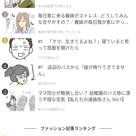
になる（1）【夫婦の危機 まんが】
事だけの“とりあえずネイビー”は絶対に着なかったけ
夫の女性部下が気になる
ど（笑）。だって、オシャレって自分らしくいられな
毎日家に来る義妹がストレス…どうしてみん
かったら意味がないから。
な甘やかすの？／義妹が毎日我が家にやって
くる（1）【義父母がシンドイんです！ まん
義妹が毎日我が家にやってくる
ネイビーという色に求められている魅力、知的、清
が】
#1 「ママ、生きてるよね？」寝ていると思
楚、厳かさ、気品、そこがブレなければいいわけで。
って部屋を開けたら
例えばネイビー×黒やグレー、白……。ママたちのテン
ションが少しでもアガって心地よくいられるネイビー
ママが家出した
って何だろう？ って。毎号、試行錯誤した。
#1 送迎のバスから「娘が降りてきてませ
ん」
私も大好きな色だからこそ、昔から「こんなネイビー
娘が拐われた
があるんだ」って発見のある精鋭ネイビーを買い足し
ママ同士が無視し合い？ 幼稚園のバス停に漂
ていったらだんだんと十年名品が増えていった。スエ
う不穏な空気【私たちの連絡係さん Vol.1】
ード、リバーシブルコート、ラインパンツ……、今持っ
私たちの連絡係さん
ているネイビーはだいたいが十年選手、この先も着続
けるつもりの生涯名品ばかり。
ファッション記事ランキング