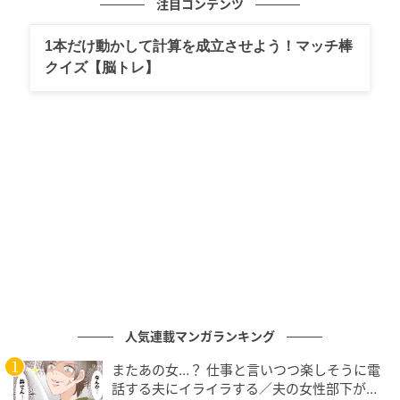
注目コンテンツ
1本だけ動かして計算を成立させよう！マッチ棒
クイズ【脳トレ】
十数年前、送迎に活躍したKNOTT GALERIE VIEのリバーシブルアウター。今
は春コートとして欠かせない存在に。トラックパンツはNeedles。
子どもの小学校受験も経験したし、時代的にもコンサ
バ全盛期。子どもの学校では、周囲に馴染んで、自分
のオシャレを主張せず、「良き母」に徹することを求
められていた気がする。
毎年春号になると必ず送迎服の企画があって、最初の
打ち合わせでは「今年のネイビーはどんな感じです
人気連載マンガランキング
か？」からスタート。出すぎず埋もれず、どれだけネ
イビーを今年らしく素敵に着るかを提案し続けてき
またあの女…？ 仕事と言いつつ楽しそうに電
た。私は異端児だったから、長男の小学校でも、母行
話する夫にイライラする／夫の女性部下が気