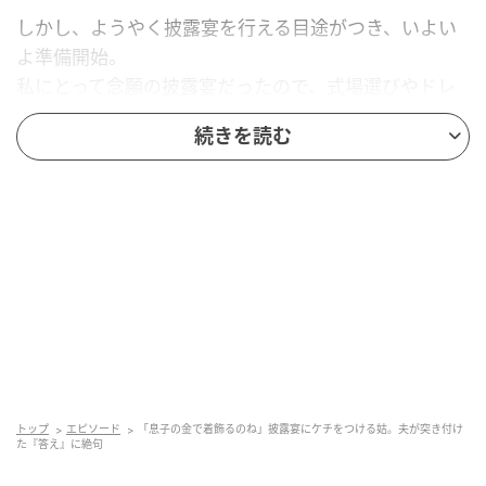
しかし、ようやく披露宴を行える目途がつき、いよい
よ準備開始。
私にとって念願の披露宴だったので、式場選びやドレ
ス選びなど、すべてのことが楽しくて仕方ありません
続きを読む
でした。
姑に報告
ある程度の予定が決まったところで、私と夫は姑に報
告に行くことにしました。
遠方に住んでいる姑とは、結婚の挨拶時に会って以
来。
姑は夫が一人っ子ということもあってか、今でも夫が
トップ
エピソード
「息子の金で着飾るのね」披露宴にケチをつける姑。夫が突き付け
た『答え』に絶句
可愛い様子。その分私に対しては、複雑な思いを抱い