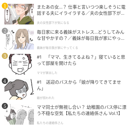
またあの女…？ 仕事と言いつつ楽しそうに電
話する夫にイライラする／夫の女性部下が気
夫の決断と嘆く姑
になる（1）【夫婦の危機 まんが】
夫の女性部下が気になる
夫は姑に電話をかけ始めました。
毎日家に来る義妹がストレス…どうしてみん
な甘やかすの？／義妹が毎日我が家にやって
くる（1）【義父母がシンドイんです！ まん
「母さん、残念だけど披露宴に母さんは呼ばないよ。
義妹が毎日我が家にやってくる
が】
大事な式で、嫌な顔されても困るからね。
#1 「ママ、生きてるよね？」寝ていると思
って部屋を開けたら
ただ、それだと母さんも親戚に顔向けできないだろう
ママが家出した
から、『僕たちの希望で、披露宴は友だちだけを呼
#1 送迎のバスから「娘が降りてきてませ
ぶ』という体にしておく」
ん」
電話の向こうからは、泣いたり叫んだりする姑の声
娘が拐われた
が。
ママ同士が無視し合い？ 幼稚園のバス停に漂
しかし、夫は静かに電話を切り、私に向かって「大丈
う不穏な空気【私たちの連絡係さん Vol.1】
夫」というように頷いてみせました。
私たちの連絡係さん