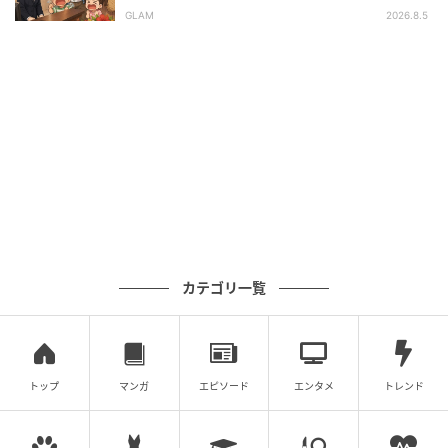
しかけた家族。だが、責任者の対応で状況が
GLAM
2026.8.5
FTNコラムニスト：Junko.A
一変
子育てに奮闘しながら、フリーランスのライターとし
て活躍中。地方移住や結婚、スナックの仕事、そして3
人の子育てと、さまざまな経験を通じて得た知見をラ
イティングに活かしている。文章を書くことがもとも
と好きで、3人目の子どもを出産後に、ライターの仕事
をスタート。自身の体験談や家族、ママ友からのエピ
ソードを元に、姑に関するテーマを得意としている。
また、フリーランスを目指す方へ向けた情報ブログを
運営中。
カテゴリ一覧
元記事で読む
次の記事
トップ
マンガ
エピソード
エンタメ
トレンド
「子どもがいるので」「また定時で帰る
の？」同僚を白い目で見ていた私が、数年後
に猛烈に反省したワケ