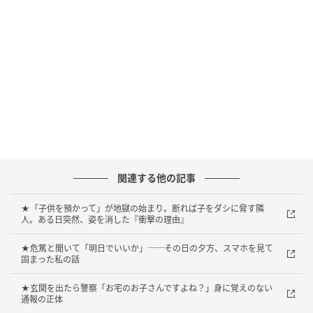
ているようでした。
「今さら披露宴するの？」
報告を聞いたあと、姑は呆れたように言いました。
「はい、仕事も落ち着いて時間ができましたし、お金
も貯まりましたので」
そう返した私。
「あら、そのお金はどっちが貯めたの？」
姑がそう聞いてきたので、私は「2人のお給料をそれぞ
関連する他の記事
れ貯めました。ただ、夫くんが多めに負担してくれて
います」と答えました。
★「子供を預かって」が地獄の始まり。断れば子をダシに脅す隣
人。ある日突然、姿を消した『衝撃の理由』
すると姑は少し意地悪そうな表情をしながら、こんな
言葉を口にしたのです。
★危篤と聞いて「明日でいいか」──その日の夕方、スマホを見て
固まった私の話
「息子の金で着飾るのね～。いいご身分だわ」
★玄関を出たら警察「お宅のお子さんですよね？」身に覚えのない
通報の正体