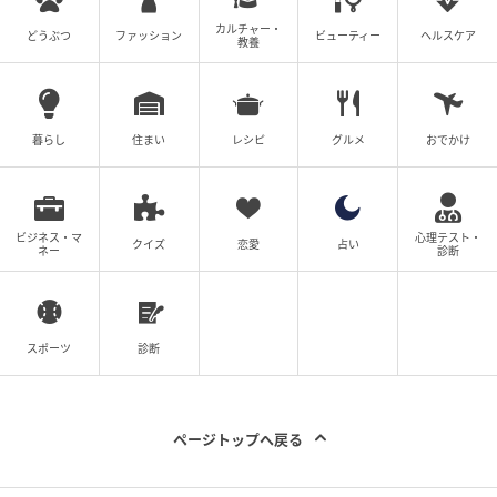
カルチャー・
どうぶつ
ファッション
ビューティー
ヘルスケア
の記事をもっとみる
教養
暮らし
住まい
レシピ
グルメ
おでかけ
ビジネス・マ
心理テスト・
クイズ
恋愛
占い
ネー
診断
スポーツ
診断
ページトップへ戻る