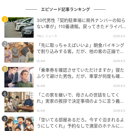
「僕たちの人生だ」
エピソード記事ランキング
静かに、夫は呟きました。
30代男性「契約駐車場に県外ナンバーの知ら
母親を大切にしてきた夫にとって、この決断がどれほ
ない車が」110番通報。戻ってきたドライバー
ど苦しく、勇気のいることだったかは想像に難くあり
の“言い分”に「口論になった」
TRILL ニュース
2026.8.5
ません。
「先に取っちゃえばいいよ」朝食バイキング
それでも、私たち2人の気持ちを大切にしてくれた夫。
で割り込みする客。だが、他の客の正論で状
このときの彼の思いを忘れず、ずっとこの人と歩んで
況が一変
GLAM
2026.8.5
行こうと思います。
「乗車券を確認させていただけますか」寝た
ふりで避けた男性。だが、車掌が何度も確認
【体験者：30代・女性会社員、回答時期：2026年5
した結果
月】
GLAM
2026.8.5
「この家を継いで、母さんの世話をしてく
※本記事は、執筆ライターが取材した実話です。ライタ
れ」実家の挨拶で決定事項のように言う義
父。だが、普段は反論しない夫が言ってくれ
ーがヒアリングした内容となっており、取材対象者の
GLAM
2026.8.5
た一言
個人が特定されないよう固有名詞などに変更を加えな
「空いてる部屋あるだろ。今すぐ泊まれるよ
がら構成しています。
うにしてくれ」予約なしで満室のホテルに押