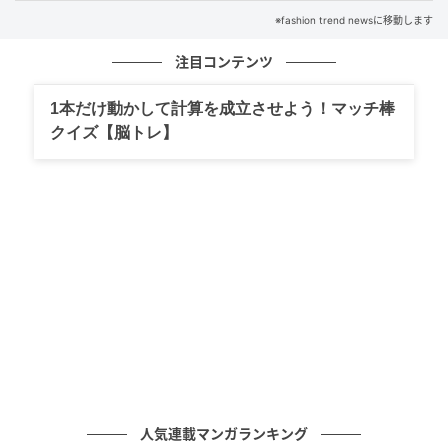
その言葉に、私と夫は思わず顔を見合わせました。
※fashion trend newsに移動します
注目コンテンツ
ケチをつけてくる姑
1本だけ動かして計算を成立させよう！マッチ棒
クイズ【脳トレ】
姑の思わぬ態度に、落ち込んで帰宅した私たち。
しかし、姑はさらに困った態度をとり始めたのです。
しょっちゅう夫に電話をかけてきては、「嫁の友人席
が多すぎる」や「食事が脂っこそう」など、細々した
ことに口を出しました。
2人の門出を祝うはずの場が、姑の不満を解消するため
の場にすり替わっていくようで、私の心は次第に沈ん
でいきました。
そんな姑の行動に困った夫は、大きな決断をしたので
す。
人気連載マンガランキング