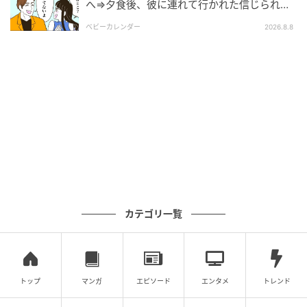
へ⇒夕食後、彼に連れて行かれた信じられな
ています。
い場所
ベビーカレンダー
2026.8.8
元記事で読む
次の記事
「GWは休日出勤」と嘘をつき浮気旅行へ行っ
た夫。だが、妻が送った1枚のクレカ明細で事
態は急転
の記事をもっとみる
カテゴリ一覧
トップ
マンガ
エピソード
エンタメ
トレンド