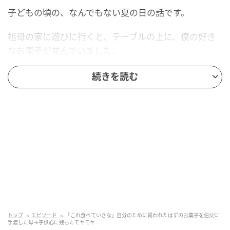
子どもの頃の、なんでもない夏の日の話です。
祖母の家に遊びに行くと、テーブルの上に、僕の好き
なお菓子が並んでいました。
祖母と母が、僕が来る前に、僕のために買い揃えてお
続きを読む
いてくれたものです。
「○○、好きなだけ食べていいからね」
母がそう言ってくれて、僕はそわそわしながら、座布
団の上に正座をして待っていました。
箱の角の、つやつやした包装紙。
大袋の中で、ガサガサと音を立てる小袋たち。
トップ
エピソード
「これ食べていきな」自分のために買われたはずのお菓子を伯父に
テレビでよく宣伝していた、ちょっと高めのチョコレ
手渡した母→子供心に残ったモヤモヤ