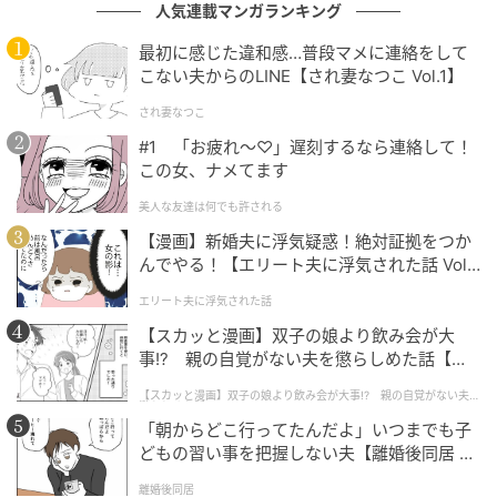
人気連載マンガランキング
です。
最初に感じた違和感…普段マメに連絡をして
祖母も、横で「持って行きな、持って行きな」とにこ
こない夫からのLINE【され妻なつこ Vol.1】
にこ顔。
され妻なつこ
#1 「お疲れ〜♡」遅刻するなら連絡して！
子どもの僕は、座布団の上で固まったままでした。
この女、ナメてます
（…それ、僕のために買ったやつ）
美人な友達は何でも許される
【漫画】新婚夫に浮気疑惑！絶対証拠をつか
口の中だけで、言葉が転がります。
んでやる！【エリート夫に浮気された話 Vol.
1】
けれど、子どもの僕には、それを声に出す勇気があり
エリート夫に浮気された話
ませんでした。
【スカッと漫画】双子の娘より飲み会が大
事!? 親の自覚がない夫を懲らしめた話【第1
話】
伯父はにこにこ顔のまま「悪いね、悪いね」と言いな
【スカッと漫画】双子の娘より飲み会が大事!? 親の自覚がない夫を
懲らしめた話
がら、袋を抱えて家を出ていきました。
「朝からどこ行ってたんだよ」いつまでも子
どもの習い事を把握しない夫【離婚後同居 Vo
テーブルの上には、半分になったお菓子だけが残りま
l.1】
離婚後同居