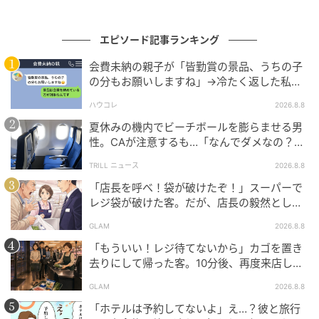
す。
「さ、食べていいよ」と母が笑いかけてくれました
エピソード記事ランキング
が、僕の手はなかなか伸びませんでした。
会費未納の親子が「皆勤賞の景品、うちの子
の分もお願いしますね」→冷たく返した私が
あの日の、座布団の上で固まっていた数秒間を、大人
翌日謝った理由
になったいまもはっきりと覚えています。
ハウコレ
2026.8.8
夏休みの機内でビーチボールを膨らませる男
大人の人間関係や、義理や付き合いがあるのは、いま
性。CAが注意するも…「なんでダメなの？」
→直後、男性を一喝した人物とは？
なら頭では分かります。
TRILL ニュース
2026.8.8
「店長を呼べ！袋が破けたぞ！」スーパーで
けれど、子どもの自分が抱えた小さな違和感は、何十
レジ袋が破けた客。だが、店長の毅然とした
年経っても、胸の奥のどこかに残り続けているので
態度に空気が一変
GLAM
2026.8.8
す。
「もういい！レジ待てないから」カゴを置き
去りにして帰った客。10分後、再度来店した
※GLAMが独自に実施したアンケートで集めた、30
客に告げた店員の一言
代・男性読者様の体験談をもとに記事化しています
GLAM
2026.8.8
「ホテルは予約してないよ」え…？彼と旅行
※本コンテンツ内の画像は、生成AIを利用して作成し