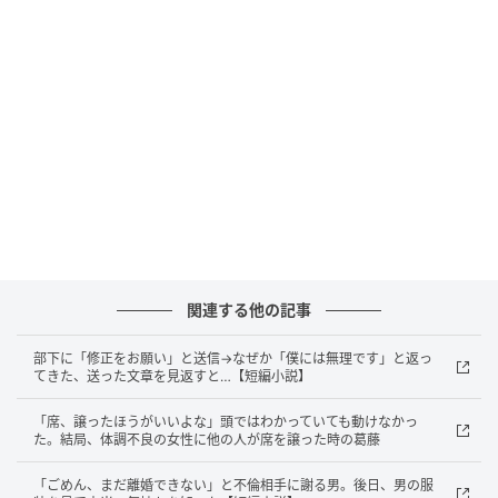
ート。
子どもの僕にとっては、その日いちばんの楽しみが、
テーブルの上にぎゅっと詰まっていました。
「いただきます」と手を合わせかけた、その瞬間で
す。
玄関のチャイムが鳴りました。
玄関に立っていた伯父と、テーブルから消えて
関連する他の記事
いった袋
部下に「修正をお願い」と送信→なぜか「僕には無理です」と返っ
てきた、送った文章を見返すと…【短編小説】
「あらまあ、誰かしら」
「席、譲ったほうがいいよな」頭ではわかっていても動けなかっ
祖母が腰を上げ、母も玄関へ向かいます。
た。結局、体調不良の女性に他の人が席を譲った時の葛藤
「ごめん、まだ離婚できない」と不倫相手に謝る男。後日、男の服
立っていたのは、年に数回しか会わない、僕の伯父で