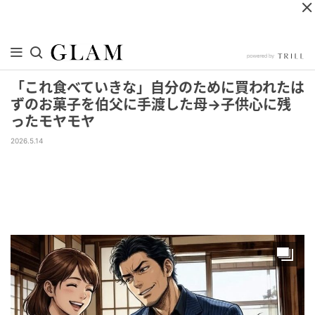
「これ食べていきな」自分のために買われたは
ずのお菓子を伯父に手渡した母→子供心に残
ったモヤモヤ
2026.5.14