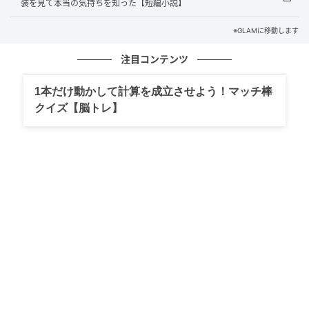
装を見て本当の気持ちを知った【短編小説】
した。
※GLAMに移動します
「近くまで来たから寄ってみたよ」
注目コンテンツ
伯父は、手土産も持たず、にこにこと家にあがってき
1本だけ動かして計算を成立させよう！マッチ棒
ます。
クイズ【脳トレ】
そして、祖母と母を見つけるなり、テーブルの方へ目
を向けたのです。
「お、なんかいいもんあるじゃないか」
その瞬間、母がふっと立ち上がり、テーブルのお菓子
の半分を、ぱぱっと別の袋にまとめ始めました。
「これ食べていきな」
そう言って、母はその袋を、伯父にすっと手渡したの