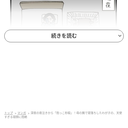
続きを読む
©hyp_kanako
トップ
マンガ
深夜の夜泣きから「抱っこ秒殺」！母の腕で寝落ちしたわが子の、天使
すぎる寝顔に悶絶