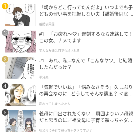
「朝からどこ行ってたんだよ」いつまでも子
どもの習い事を把握しない夫【離婚後同居 Vo
l.1】
離婚後同居
#1 「お疲れ〜♡」遅刻するなら連絡して！
この女、ナメてます
美人な友達は何でも許される
#1 あれ、私…なんで「こんなヤツ」と結婚
したんだっけ？
半分夫
「気軽でいいね」「悩みなさそう」久しぶり
の再会なのに…どうしてそんな態度？ ＜変わ
ってしまった友人 1話＞【ため息がこぼれる
©hyp_kanako
変わってしまった友人
日には】
義母に口出されたくない… 周囲よりいい母親
だと思うのに／祖父母に子育て頼っちゃダメ
ですか？（1）【私のママ友付き合い事情 ま
祖父母に子育て頼っちゃダメですか？
んが】