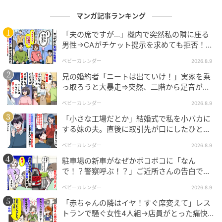
マンガ記事ランキング
「夫の席ですが…」機内で突然私の隣に座る
男性→CAがチケット提示を求めても拒否！？
判明した真相は
ベビーカレンダー
2026.8.9
兄の婚約者「ニートは出ていけ！」実家を乗
っ取ろうと大暴走⇒突然、二階から足音が聞
こえてきて！？
ベビーカレンダー
2026.8.9
©hyp_kanako
「小さな工場だとか」結婚式で私を小バカに
する妹の夫。直後に取引先が口にしたひと言
に青ざめたワケ
ベビーカレンダー
2026.8.9
駐車場の新車がなぜかボコボコに「なん
で！？警察呼ぶ！？」ご近所さんの告白で知
った、驚きの理由とは
ベビーカレンダー
2026.8.9
「赤ちゃんの隣はイヤ！すぐ席変えて」レス
トランで騒ぐ女性4人組→店員がとった痛快