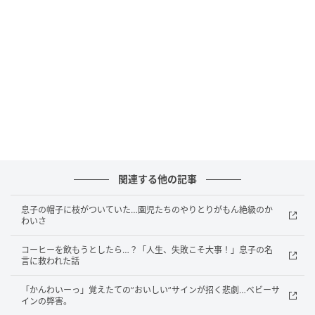
©hyp_kanako
関連する他の記事
息子の帽子に枝がついていた…園児たちのやりとりがもん絶級のか
わいさ
コーヒーを飲もうとしたら…？「人生、失敗こそ大事！」息子の名
言に救われた話
「かんわいーっ」覚えたての”おいしい”サインが招く悲劇…ベビーサ
インの弊害。