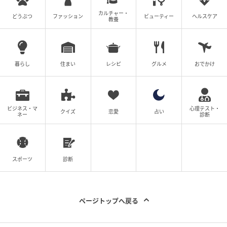
カルチャー・
どうぶつ
ファッション
ビューティー
ヘルスケア
教養
©hyp_kanako
よっぽど安心したのか、ママに抱っこされた瞬間すぐ
に眠ってしまった息子。ママに対する絶大な信頼を感
暮らし
住まい
レシピ
グルメ
おでかけ
じられますね。これにはママも「オイオイかわいい
な」と、ハートを射抜かれた様子です。
著者：aiyamamoto98
ビジネス・マ
心理テスト・
クイズ
恋愛
占い
ネー
診断
元記事で読む
クリエイター情報
スポーツ
診断
ママリ
ママリ[mamari]は、妊活・妊娠・出産・子育ての疑
ページトップへ戻る
問や悩みをテーマに扱う情報サイトです。妊娠超初
期症状や出産準備の悩み、また育児にまつわるお金
や教育の疑問や心配など、プレママ・ママの今と未